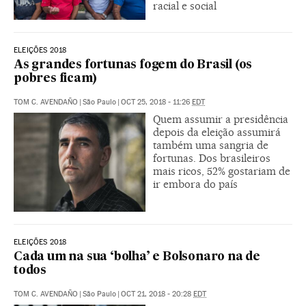
racial e social
ELEIÇÕES 2018
As grandes fortunas fogem do Brasil (os
pobres ficam)
TOM C. AVENDAÑO
|
São Paulo
|
OCT 25, 2018 - 11:26
EDT
Quem assumir a presidência
depois da eleição assumirá
também uma sangria de
fortunas. Dos brasileiros
mais ricos, 52% gostariam de
ir embora do país
ELEIÇÕES 2018
Cada um na sua ‘bolha’ e Bolsonaro na de
todos
TOM C. AVENDAÑO
|
São Paulo
|
OCT 21, 2018 - 20:28
EDT