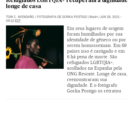
Refugiados LGBTQIA+ recuperam a dignidade
longe de casa
TOM C. AVENDAÑO
/
FOTOGRAFIA DE GORKA POSTIGO
|
Madri
|
JUN 28, 2021 -
09:12
EDT
Em seus lugares de origem
foram humilhados por sua
identidade de gênero ou por
serem homossexuais. Em 69
países isso é castigado e em
6 há pena de morte. São
refugiados LGBTQIA+,
acolhidos na Espanha pela
ONG Rescate. Longe de casa,
reencontraram sua
dignidade. E o fotógrafo
Gorka Postigo os retratou