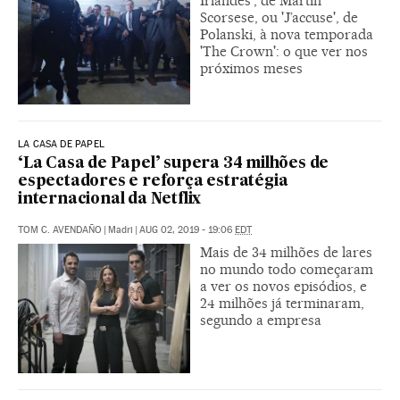
Irlandês', de Martin
Scorsese, ou 'J’accuse', de
Polanski, à nova temporada
'The Crown': o que ver nos
próximos meses
LA CASA DE PAPEL
‘La Casa de Papel’ supera 34 milhões de
espectadores e reforça estratégia
internacional da Netflix
TOM C. AVENDAÑO
|
Madri
|
AUG 02, 2019 - 19:06
EDT
Mais de 34 milhões de lares
no mundo todo começaram
a ver os novos episódios, e
24 milhões já terminaram,
segundo a empresa