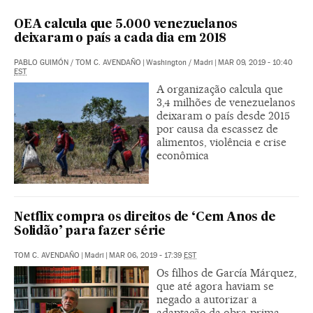
OEA calcula que 5.000 venezuelanos
deixaram o país a cada dia em 2018
PABLO GUIMÓN
/
TOM C. AVENDAÑO
|
Washington / Madri
|
MAR 09, 2019 - 10:40
EST
A organização calcula que
3,4 milhões de venezuelanos
deixaram o país desde 2015
por causa da escassez de
alimentos, violência e crise
econômica
Netflix compra os direitos de ‘Cem Anos de
Solidão’ para fazer série
TOM C. AVENDAÑO
|
Madri
|
MAR 06, 2019 - 17:39
EST
Os filhos de García Márquez,
que até agora haviam se
negado a autorizar a
adaptação da obra-prima,