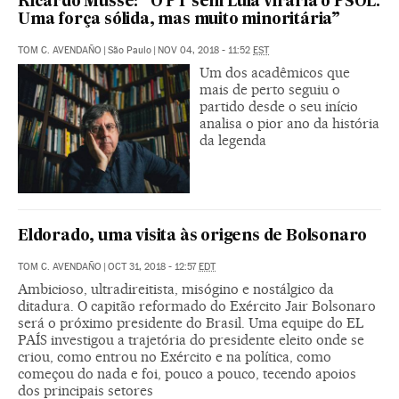
Ricardo Musse: “O PT sem Lula viraria o PSOL.
Uma força sólida, mas muito minoritária”
TOM C. AVENDAÑO
|
São Paulo
|
NOV 04, 2018 - 11:52
EST
Um dos acadêmicos que
mais de perto seguiu o
partido desde o seu início
analisa o pior ano da história
da legenda
Eldorado, uma visita às origens de Bolsonaro
TOM C. AVENDAÑO
|
OCT 31, 2018 - 12:57
EDT
Ambicioso, ultradireitista, misógino e nostálgico da
ditadura. O capitão reformado do Exército Jair Bolsonaro
será o próximo presidente do Brasil. Uma equipe do EL
PAÍS investigou a trajetória do presidente eleito onde se
criou, como entrou no Exército e na política, como
começou do nada e foi, pouco a pouco, tecendo apoios
dos principais setores