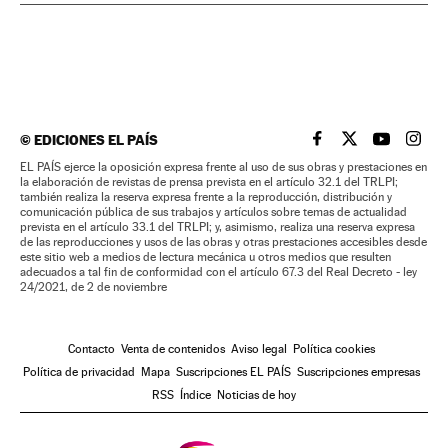
©
EDICIONES EL PAÍS
EL PAÍS BRASIL EN
EL PAÍS BRASI
EL PAÍS B
EL PA
EL PAÍS ejerce la oposición expresa frente al uso de sus obras y prestaciones en
la elaboración de revistas de prensa prevista en el artículo 32.1 del TRLPI;
también realiza la reserva expresa frente a la reproducción, distribución y
comunicación pública de sus trabajos y artículos sobre temas de actualidad
prevista en el artículo 33.1 del TRLPI; y, asimismo, realiza una reserva expresa
de las reproducciones y usos de las obras y otras prestaciones accesibles desde
este sitio web a medios de lectura mecánica u otros medios que resulten
adecuados a tal fin de conformidad con el artículo 67.3 del Real Decreto - ley
24/2021, de 2 de noviembre
Contacto
Venta de contenidos
Aviso legal
Política cookies
Política de privacidad
Mapa
Suscripciones EL PAÍS
Suscripciones empresas
RSS
Índice
Noticias de hoy