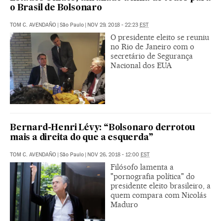
o Brasil de Bolsonaro
TOM C. AVENDAÑO
|
São Paulo
|
NOV 29, 2018 - 22:23
EST
O presidente eleito se reuniu
no Rio de Janeiro com o
secretário de Segurança
Nacional dos EUA
Bernard-Henri Lévy: “Bolsonaro derrotou
mais a direita do que a esquerda”
TOM C. AVENDAÑO
|
São Paulo
|
NOV 26, 2018 - 12:00
EST
Filósofo lamenta a
"pornografia política" do
presidente eleito brasileiro, a
quem compara com Nicolás
Maduro