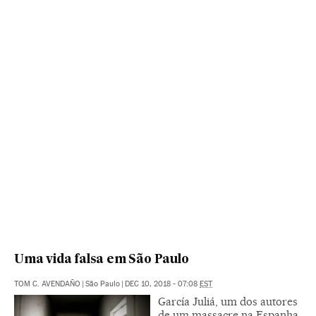
Uma vida falsa em São Paulo
TOM C. AVENDAÑO
|
São Paulo
|
DEC 10, 2018 - 07:08
EST
García Juliá, um dos autores
de um massacre na Espanha,