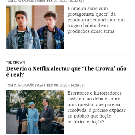
TOM C. AVENDAÑO
|
Madri
|
FEB 20, 2021 - 10:32
EST
Primeira série com
protagonista ‘queer’ da
produtora renuncia ao tom
trágico habitual em
produções desse tema
THE CROWN
Deveria a Netflix alertar que ‘The Crown’ não
é real?
TOM C. AVENDAÑO
|
Madri
|
DEC 06, 2020 - 14:29
EST
Escritores e historiadores
assistem ao debate sobre
uma questão que parecia
resolvida: é preciso explicar
ao público que ficção
histórica é ficção?