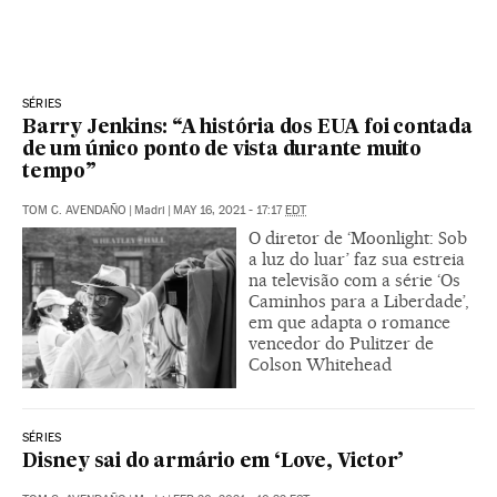
SÉRIES
Barry Jenkins: “A história dos EUA foi contada
de um único ponto de vista durante muito
tempo”
TOM C. AVENDAÑO
|
Madri
|
MAY 16, 2021 - 17:17
EDT
O diretor de ‘Moonlight: Sob
a luz do luar’ faz sua estreia
na televisão com a série ‘Os
Caminhos para a Liberdade’,
em que adapta o romance
vencedor do Pulitzer de
Colson Whitehead
SÉRIES
Disney sai do armário em ‘Love, Victor’