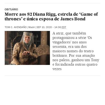
OBITUÁRIO
Morre aos 82 Diana Rigg, estrela de ‘Game of
thrones’ e única esposa de James Bond
TOM C. AVENDAÑO
|
Madri
|
SEP 10, 2020 - 14:06
EDT
A atriz, que também
protagonizou a série ‘Os
vingadores’ nos anos
sessenta, era um dos
maiores nomes do teatro
britânico. Por sua atuação
nos palcos, ganhou um Tony
e foi indicada outras quatro
vezes