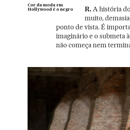
Cor da moda em
R.
A história d
Hollywood é o negro
muito, demasia
ponto de vista. É import
imaginário e o submeta à 
não começa nem termina