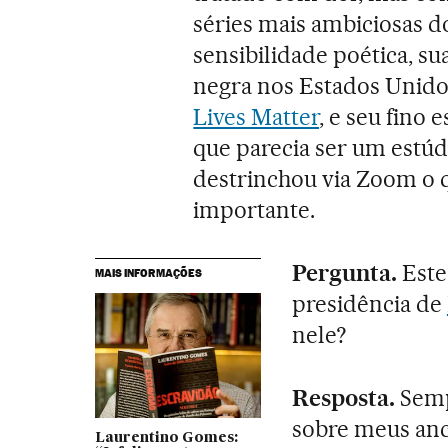
séries mais ambiciosas d
sensibilidade poética, sua
negra nos Estados Unido
Lives Matter
, e seu fino 
que parecia ser um estúd
destrinchou via Zoom o 
importante.
Pergunta.
Este
MAIS INFORMAÇÕES
presidência de
nele?
Resposta.
Sempr
sobre meus ance
Laurentino Gomes: