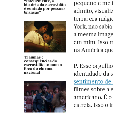
“Infelizmente, a
pequeno e me f
história da escravidão
é contada por pessoas
admito, visual
brancas”
terra: era mági
York, não sabia 
a mesma image
em mim. Isso m
na América que
Traumas e
consequências da
P.
Esse orgulho
escravidão tomam o
foco do cinema
identidade da s
nacional
sentimento de 
filmes sobre a 
americano. É o
estreia. Isso o