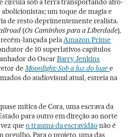
 circula sob a terra transportando afro-
abolicionistas; um toque de magia e
ia de resto deprimentemente realista.
ailroad
(
Os Caminhos para a Liberdade
),
o recém-lançada pela
Amazon Prime
 condutor de 10 superlativos capítulos
 ganhador do Oscar
Barry Jenkins
iretor de
Moonlight: Sob a luz do luar
e
mados do audiovisual atual, estreia na
 quase mítica de Cora, uma escrava da
Estado para outro em direção ao norte
 vez que
o trauma da escravidão
não é
 orgulho. Para o projeto, uma das