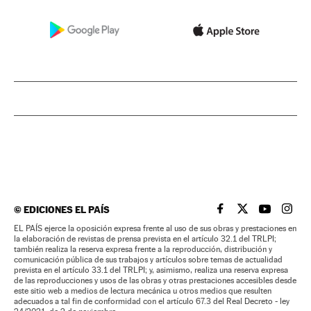
©
EDICIONES EL PAÍS
EL PAÍS BRASIL EN
EL PAÍS BRASI
EL PAÍS B
EL PA
EL PAÍS ejerce la oposición expresa frente al uso de sus obras y prestaciones en
la elaboración de revistas de prensa prevista en el artículo 32.1 del TRLPI;
también realiza la reserva expresa frente a la reproducción, distribución y
comunicación pública de sus trabajos y artículos sobre temas de actualidad
prevista en el artículo 33.1 del TRLPI; y, asimismo, realiza una reserva expresa
de las reproducciones y usos de las obras y otras prestaciones accesibles desde
este sitio web a medios de lectura mecánica u otros medios que resulten
adecuados a tal fin de conformidad con el artículo 67.3 del Real Decreto - ley