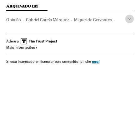
ARQUIVADO EM
Opinião
Gabriel García Márquez
Miguel de Cervantes
Espanha
América Latina
América
Política
Literatura hispanoamericana
Gente
Escritores
Adere a
Mais informações
Literatura
Siglo de Oro
Cultura
Sociedade
aquí
Si está interesado en licenciar este contenido, pinche