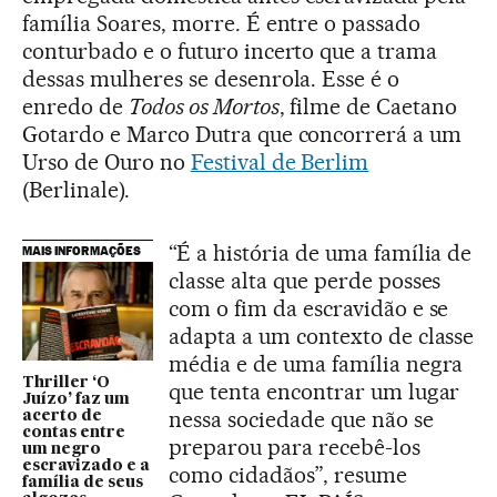
família Soares, morre. É entre o passado
conturbado e o futuro incerto que a trama
dessas mulheres se desenrola. Esse é o
enredo de
Todos os Mortos
, filme de Caetano
Gotardo e Marco Dutra que concorrerá a um
Urso de Ouro no
Festival de Berlim
(Berlinale).
“É a história de uma família de
MAIS INFORMAÇÕES
classe alta que perde posses
com o fim da escravidão e se
adapta a um contexto de classe
média e de uma família negra
Thriller ‘O
que tenta encontrar um lugar
Juízo’ faz um
nessa sociedade que não se
acerto de
contas entre
preparou para recebê-los
um negro
escravizado e a
como cidadãos”, resume
família de seus