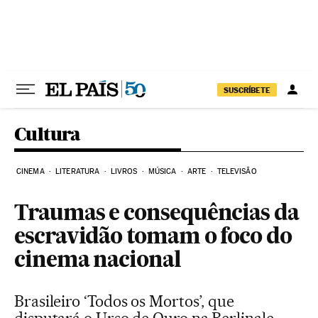
Pular para o conteúdo
SUSCRÍBETE
Cultura
CINEMA
LITERATURA
LIVROS
MÚSICA
ARTE
TELEVISÃO
Traumas e consequências da
escravidão tomam o foco do
cinema nacional
Brasileiro ‘Todos os Mortos’, que