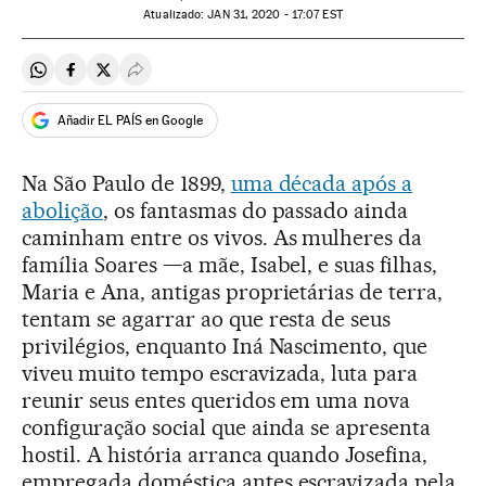
atualizado:
JAN
31, 2020 - 17:07
EST
Compartir en Whatsapp
Compartir en Facebook
Compartir en Twitter
Desplegar Redes Sociales
Añadir EL PAÍS en Google
Na São Paulo de 1899,
uma década após a
abolição
, os fantasmas do passado ainda
caminham entre os vivos. As mulheres da
família Soares —a mãe, Isabel, e suas filhas,
Maria e Ana, antigas proprietárias de terra,
tentam se agarrar ao que resta de seus
privilégios, enquanto Iná Nascimento, que
viveu muito tempo escravizada, luta para
reunir seus entes queridos em uma nova
configuração social que ainda se apresenta
hostil. A história arranca quando Josefina,
empregada doméstica antes escravizada pela