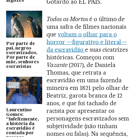
Gotardo ao EL PAÍS.
algozes
Todos os Mortos
é o último de
uma safra de filmes nacionais
que
voltam o olhar para o
horror —figurativo e literal—
Por parte de
da escravidão
e suas cicatrizes
pai, negros
escravizados.
históricas. Começou com
Por parte de
mãe, senhores
Vazante
(2017), de Daniela
escravistas
Thomas, que retrata a
escravidão em uma fazenda
mineira em 1821 pelo olhar de
Beatriz, garota branca de 12
anos, e que foi tachado de
racista por apresentar os
Laurentino
Gomes:
personagens escravizados sem
“Infelizmente,
a história da
subjetividade (não tinham
escravidão é
nomes ou falas). Na sequência,
contada por