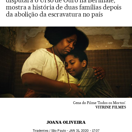
disputará o Urso de Ouro na Berlinale,
mostra a história de duas famílias depois
da abolição da escravatura no país
Cena do Filme 'Todos os Mortos'.
VITRINE FILMES
JOANA OLIVEIRA
Tiradentes / São Paulo -
JAN
31, 2020 - 17:07