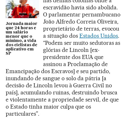
nas demais colônias onde a
escravidão havia sido abolida.
O parlamentar pernambucano
João Alfredo Correia Oliveira,
Jornada maior
proprietário de terras, evocou
que 24 horas e
um salário
a situação dos
Estados Unidos
.
menor que o
mínimo, a vida
“Podem ser muito sedutoras as
dos ciclistas de
glórias de Lincoln [ex-
aplicativo em
SP
presidente dos EUA que
assinou a Proclamação de
Emancipação dos Escravos] e seu partido,
inundando de sangue o solo da pátria [a
decisão de Lincoln levou à Guerra Civil no
país], acumulando ruinas, destruindo brusca
e violentamente a propriedade servil, de que
o Estado tinha maior culpa que os
particulares”.