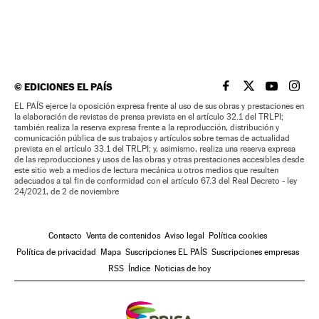
©
EDICIONES EL PAÍS
EL PAÍS BRASIL EN
EL PAÍS BRASI
EL PAÍS B
EL PA
EL PAÍS ejerce la oposición expresa frente al uso de sus obras y prestaciones en
la elaboración de revistas de prensa prevista en el artículo 32.1 del TRLPI;
también realiza la reserva expresa frente a la reproducción, distribución y
comunicación pública de sus trabajos y artículos sobre temas de actualidad
prevista en el artículo 33.1 del TRLPI; y, asimismo, realiza una reserva expresa
de las reproducciones y usos de las obras y otras prestaciones accesibles desde
este sitio web a medios de lectura mecánica u otros medios que resulten
adecuados a tal fin de conformidad con el artículo 67.3 del Real Decreto - ley
24/2021, de 2 de noviembre
Contacto
Venta de contenidos
Aviso legal
Política cookies
Política de privacidad
Mapa
Suscripciones EL PAÍS
Suscripciones empresas
RSS
Índice
Noticias de hoy