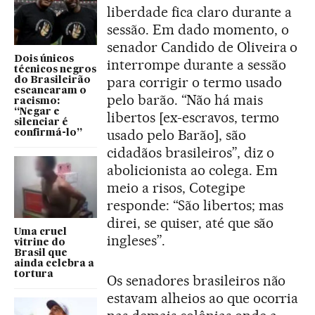
liberdade fica claro durante a
sessão. Em dado momento, o
senador Candido de Oliveira o
Dois únicos
interrompe durante a sessão
técnicos negros
para corrigir o termo usado
do Brasileirão
escancaram o
pelo barão. “Não há mais
racismo:
“Negar e
libertos [ex-escravos, termo
silenciar é
usado pelo Barão], são
confirmá-lo”
cidadãos brasileiros”, diz o
abolicionista ao colega. Em
meio a risos, Cotegipe
responde: “São libertos; mas
direi, se quiser, até que são
Uma cruel
ingleses”.
vitrine do
Brasil que
ainda celebra a
tortura
Os senadores brasileiros não
estavam alheios ao que ocorria