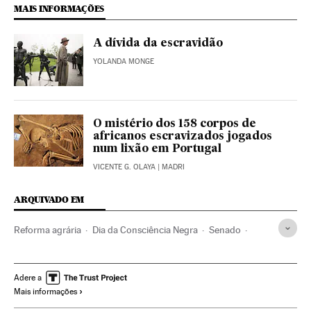
MAIS INFORMAÇÕES
A dívida da escravidão
YOLANDA MONGE
O mistério dos 158 corpos de
africanos escravizados jogados
num lixão em Portugal
VICENTE G. OLAYA
| MADRI
ARQUIVADO EM
Reforma agrária
Dia da Consciência Negra
Senado
Rio de Janeiro
Escravidão
Estado Rio de Janeiro
Política agrária
Tráfico pessoas
Parlamento
Adere a
Mais informações
Tráfico de Seres humanos
Brasil
Racismo