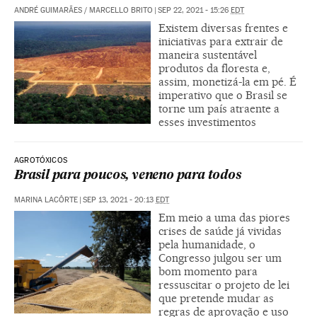
ANDRÉ GUIMARÃES
/
MARCELLO BRITO
|
SEP 22, 2021 - 15:26
EDT
Existem diversas frentes e
iniciativas para extrair de
maneira sustentável
produtos da floresta e,
assim, monetizá-la em pé. É
imperativo que o Brasil se
torne um país atraente a
esses investimentos
AGROTÓXICOS
Brasil para poucos, veneno para todos
MARINA LACÔRTE
|
SEP 13, 2021 - 20:13
EDT
Em meio a uma das piores
crises de saúde já vividas
pela humanidade, o
Congresso julgou ser um
bom momento para
ressuscitar o projeto de lei
que pretende mudar as
regras de aprovação e uso