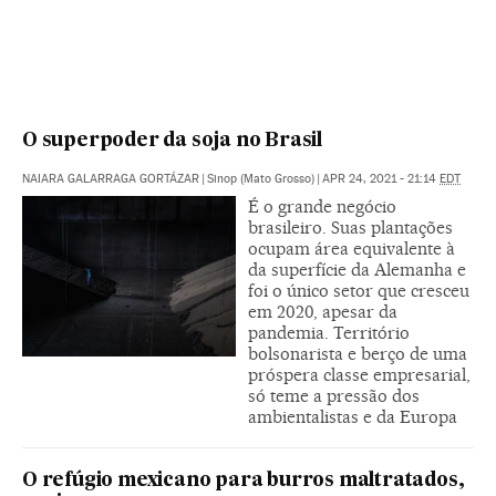
O superpoder da soja no Brasil
NAIARA GALARRAGA GORTÁZAR
|
Sinop (Mato Grosso)
|
APR 24, 2021 - 21:14
EDT
É o grande negócio
brasileiro. Suas plantações
ocupam área equivalente à
da superfície da Alemanha e
foi o único setor que cresceu
em 2020, apesar da
pandemia. Território
bolsonarista e berço de uma
próspera classe empresarial,
só teme a pressão dos
ambientalistas e da Europa
O refúgio mexicano para burros maltratados,