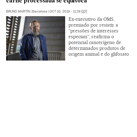
carne processada se equivoca”
BRUNO MARTÍN
|
Barcelona
|
OCT 10, 2019 - 11:28
EDT
Ex-executivo da OMS,
premiado por resistir a
“pressões de interesses
especiais”, reafirma o
potencial cancerígeno de
determinados produtos de
origem animal e do glifosato