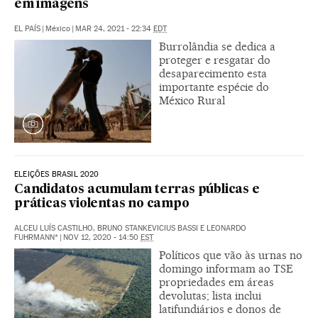
em imagens
EL PAÍS
|
México
|
MAR 24, 2021 - 22:34
EDT
Burrolândia se dedica a
proteger e resgatar do
desaparecimento esta
importante espécie do
México Rural
ELEIÇÕES BRASIL 2020
Candidatos acumulam terras públicas e
práticas violentas no campo
ALCEU LUÍS CASTILHO, BRUNO STANKEVICIUS BASSI E LEONARDO
FUHRMANN*
|
NOV 12, 2020 - 14:50
EST
Políticos que vão às urnas no
domingo informam ao TSE
propriedades em áreas
devolutas; lista inclui
latifundiários e donos de