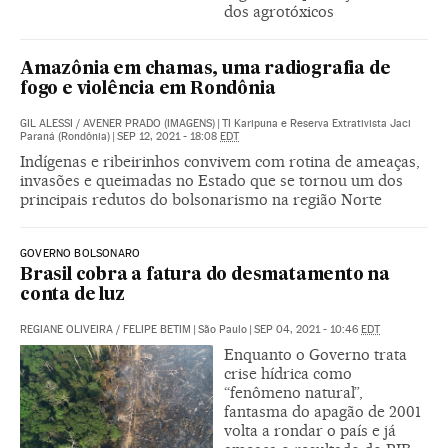
dos agrotóxicos
Amazônia em chamas, uma radiografia de
fogo e violência em Rondônia
GIL ALESSI
/
AVENER PRADO (IMAGENS)
|
TI Karipuna e Reserva Extrativista Jaci
Paraná (Rondônia)
|
SEP 12, 2021 - 18:08
EDT
Indígenas e ribeirinhos convivem com rotina de ameaças,
invasões e queimadas no Estado que se tornou um dos
principais redutos do bolsonarismo na região Norte
GOVERNO BOLSONARO
Brasil cobra a fatura do desmatamento na
conta de luz
REGIANE OLIVEIRA
/
FELIPE BETIM
|
São Paulo
|
SEP 04, 2021 - 10:46
EDT
Enquanto o Governo trata
crise hídrica como
“fenômeno natural”,
fantasma do apagão de 2001
volta a rondar o país e já