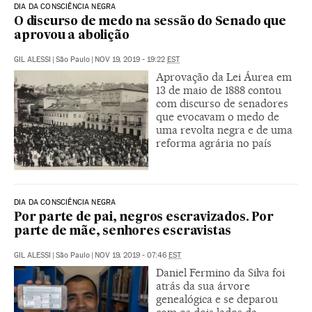
DIA DA CONSCIÊNCIA NEGRA
O discurso de medo na sessão do Senado que
aprovou a abolição
GIL ALESSI
|
São Paulo
|
NOV 19, 2019 - 19:22
EST
Aprovação da Lei Áurea em
13 de maio de 1888 contou
com discurso de senadores
que evocavam o medo de
uma revolta negra e de uma
reforma agrária no país
DIA DA CONSCIÊNCIA NEGRA
Por parte de pai, negros escravizados. Por
parte de mãe, senhores escravistas
GIL ALESSI
|
São Paulo
|
NOV 19, 2019 - 07:46
EST
Daniel Fermino da Silva foi
atrás da sua árvore
genealógica e se deparou