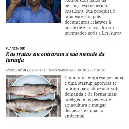
com os dois lados da
herança escravocrata
brasileira. Sua pesquisa é
uma exceção, pois
documentos relativos à
posse de escravos foram
queimados após a Lei Áurea
PLANETA BID
E as trutas encontraram a sua metade da
laranja
ANDRÉS GÓMEZ OSORIO
/
TETSURO NARITA
|
NOV 16, 2019 - 14:18
EST
Como uma empresa peruana
e uma startup japonesa se
uniram para alimentar sob
demanda e de forma mais
inteligente os peixes de
aquicultura e mitigar
despesas e impacto
ambiental