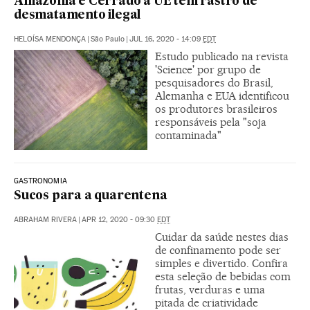
Amazônia e Cerrado à UE tem rastro de
desmatamento ilegal
HELOÍSA MENDONÇA
|
São Paulo
|
JUL 16, 2020 - 14:09
EDT
Estudo publicado na revista
'Science' por grupo de
pesquisadores do Brasil,
Alemanha e EUA identificou
os produtores brasileiros
responsáveis pela "soja
contaminada"
GASTRONOMIA
Sucos para a quarentena
ABRAHAM RIVERA
|
APR 12, 2020 - 09:30
EDT
Cuidar da saúde nestes dias
de confinamento pode ser
simples e divertido. Confira
esta seleção de bebidas com
frutas, verduras e uma
pitada de criatividade