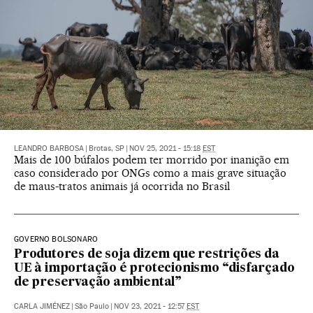
LEANDRO BARBOSA
|
Brotas, SP
|
NOV 25, 2021 - 15:18
EST
Mais de 100 búfalos podem ter morrido por inanição em
caso considerado por ONGs como a mais grave situação
de maus-tratos animais já ocorrida no Brasil
GOVERNO BOLSONARO
Produtores de soja dizem que restrições da
UE à importação é protecionismo “disfarçado
de preservação ambiental”
CARLA JIMÉNEZ
|
São Paulo
|
NOV 23, 2021 - 12:57
EST