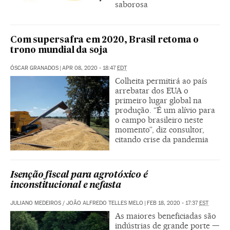
saborosa
Com supersafra em 2020, Brasil retoma o
trono mundial da soja
ÓSCAR GRANADOS
|
APR 08, 2020 - 18:47
EDT
Colheita permitirá ao país
arrebatar dos EUA o
primeiro lugar global na
produção. “É um alívio para
o campo brasileiro neste
momento”, diz consultor,
citando crise da pandemia
Isenção fiscal para agrotóxico é
inconstitucional e nefasta
JULIANO MEDEIROS
/
JOÃO ALFREDO TELLES MELO
|
FEB 18, 2020 - 17:37
EST
As maiores beneficiadas são
indústrias de grande porte —