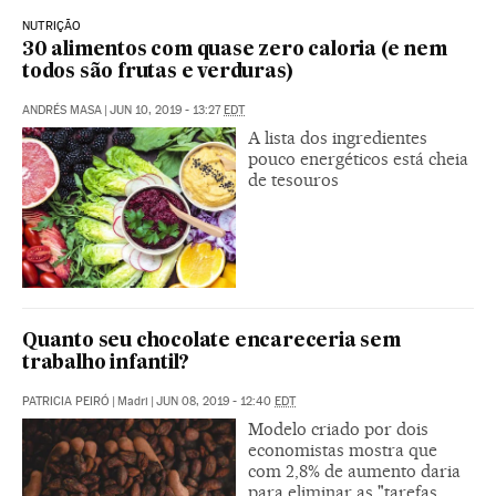
NUTRIÇÃO
30 alimentos com quase zero caloria (e nem
todos são frutas e verduras)
ANDRÉS MASA
|
JUN 10, 2019 - 13:27
EDT
A lista dos ingredientes
pouco energéticos está cheia
de tesouros
Quanto seu chocolate encareceria sem
trabalho infantil?
PATRICIA PEIRÓ
|
Madri
|
JUN 08, 2019 - 12:40
EDT
Modelo criado por dois
economistas mostra que
com 2,8% de aumento daria
para eliminar as "tarefas