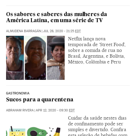
Os sabores e saberes das mulheres da
América Latina, em uma série de TV
ALMUDENA BARRAGÁN
|
JUL 28, 2020 - 21:25
EDT
Netflix lança nova
temporada de ‘Street Food’,
sobre a comida de rua no
Brasil, Argentina, e Bolívia,
México, Colômbia e Peru
GASTRONOMIA
Sucos para a quarentena
ABRAHAM RIVERA
|
APR 12, 2020 - 09:30
EDT
Cuidar da saúde nestes dias
de confinamento pode ser
simples e divertido. Confira
esta seleção de bebidas com