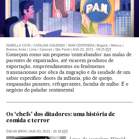
ISABELLA COTA
/
CATALINA OQUENDO
/
MAR CENTENERA
|
Bogotá / México /
Buenos Aires / Lima / Caracas / São Paulo
|
AUG 22, 2021 - 09:15
EDT
Começam como um pequeno ‘contrabandos’ nas malas de
parentes de expatriados, até virarem produtos de
exportação, empreendimentos ou fenômenos
transnacionais por obra da migração e da saudade de um
sabor específico: doces da infância, pão de queijo,
empanadas picantes, refrigerantes, farinha de milho. É o
negócio do paladar sentimental
Os ‘chefs’ dos ditadores: uma história de
comida e terror
ÒSCAR BROC
|
AUG 03, 2021 - 10:18
EDT