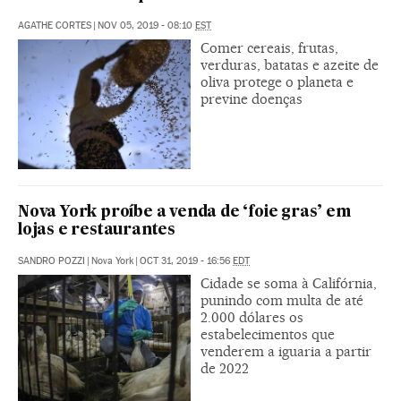
AGATHE CORTES
|
NOV 05, 2019 - 08:10
EST
Comer cereais, frutas,
verduras, batatas e azeite de
oliva protege o planeta e
previne doenças
Nova York proíbe a venda de ‘foie gras’ em
lojas e restaurantes
SANDRO POZZI
|
Nova York
|
OCT 31, 2019 - 16:56
EDT
Cidade se soma à Califórnia,
punindo com multa de até
2.000 dólares os
estabelecimentos que
venderem a iguaria a partir
de 2022