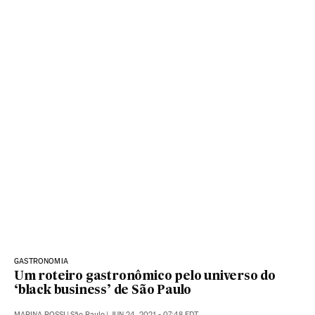
GASTRONOMIA
Um roteiro gastronômico pelo universo do
‘black business’ de São Paulo
MARINA ROSSI
|
São Paulo
|
JUN 24, 2021 - 07:48
EDT