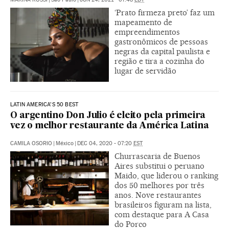
‘Prato firmeza preto’ faz um
mapeamento de
empreendimentos
gastronômicos de pessoas
negras da capital paulista e
região e tira a cozinha do
lugar de servidão
LATIN AMERICA’S 50 BEST
O argentino Don Julio é eleito pela primeira
vez o melhor restaurante da América Latina
CAMILA OSORIO
|
México
|
DEC 04, 2020 - 07:20
EST
Churrascaria de Buenos
Aires substitui o peruano
Maido, que liderou o ranking
dos 50 melhores por três
anos. Nove restaurantes
brasileiros figuram na lista,
com destaque para A Casa
do Porco