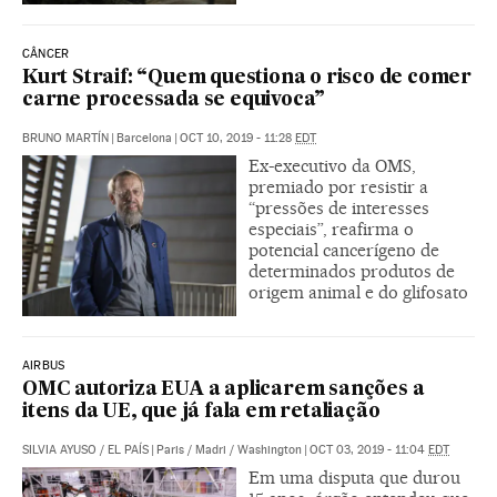
CÂNCER
Kurt Straif: “Quem questiona o risco de comer
carne processada se equivoca”
BRUNO MARTÍN
|
Barcelona
|
OCT 10, 2019 - 11:28
EDT
Ex-executivo da OMS,
premiado por resistir a
“pressões de interesses
especiais”, reafirma o
potencial cancerígeno de
determinados produtos de
origem animal e do glifosato
AIRBUS
OMC autoriza EUA a aplicarem sanções a
itens da UE, que já fala em retaliação
SILVIA AYUSO
/
EL PAÍS
|
Paris / Madri / Washington
|
OCT 03, 2019 - 11:04
EDT
Em uma disputa que durou