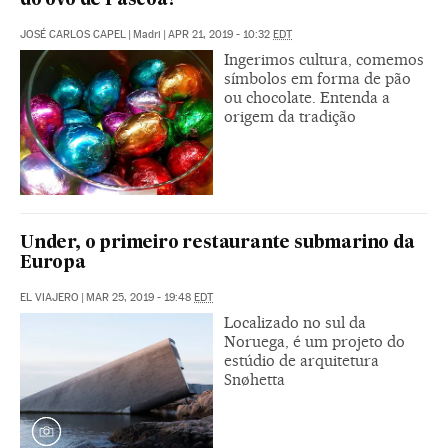
do ovo de Páscoa?
JOSÉ CARLOS CAPEL
|
Madri
|
APR 21, 2019 - 10:32
EDT
Ingerimos cultura, comemos
símbolos em forma de pão
ou chocolate. Entenda a
origem da tradição
Under, o primeiro restaurante submarino da
Europa
EL VIAJERO
|
MAR 25, 2019 - 19:48
EDT
Localizado no sul da
Noruega, é um projeto do
estúdio de arquitetura
Snøhetta