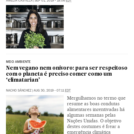
AMELIA CASTILLA
|
SEP 01, 2019 - 18:06
EDT
MEIO AMBIENTE
Nem vegano nem onívoro: para ser respeitoso
com o planeta é preciso comer como um
‘climatarian’
NACHO SÁNCHEZ
|
AUG 30, 2019 - 07:11
EDT
Mergulhamos no termo que
resume as boas condutas
alimentares incentivadas há
algumas semanas pelas
Nações Unidas. O objetivo
destes costumes é frear a
emergência climática