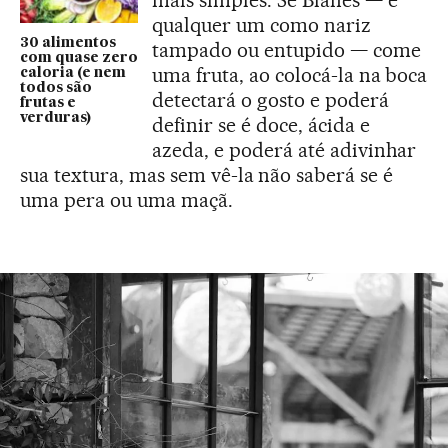
mais simples. Se Blanes — e
qualquer um como nariz
30 alimentos
tampado ou entupido — come
com quase zero
uma fruta, ao colocá-la na boca
caloria (e nem
todos são
detectará o gosto e poderá
frutas e
verduras)
definir se é doce, ácida e
azeda, e poderá até adivinhar
sua textura, mas sem vê-la não saberá se é
uma pera ou uma maçã.