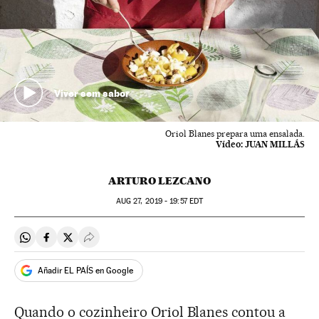
Viver sem sabor
Oriol Blanes prepara uma ensalada.
Vídeo:
JUAN MILLÁS
ARTURO LEZCANO
AUG
27, 2019 - 19:57
EDT
Compartir en Whatsapp
Compartir en Facebook
Compartir en Twitter
Desplegar Redes Sociales
Añadir EL PAÍS en Google
Quando o cozinheiro Oriol Blanes contou a