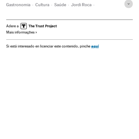
Gastronomia
Cultura
Saúde
Jordi Roca
El Celler de Can Roca
Restaurantes
Restauración
Receitas cozinha
Hotelaria
Doenças
Medicina
Adere a
Mais informações
Turismo
El Pais Semanal
Actualidad
aquí
Si está interesado en licenciar este contenido, pinche