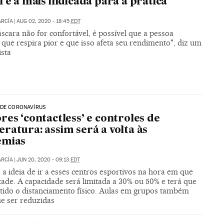
l é a mais indicada para a prática
ARCÍA
|
AUG 02, 2020 - 18:45
EDT
scara não for confortável, é possível que a pessoa
que respira pior e que isso afeta seu rendimento", diz um
ista
 DE CORONAVÍRUS
res ‘contactless’ e controles de
ratura: assim será a volta às
emias
ARCÍA
|
JUN 20, 2020 - 09:13
EDT
a ideia de ir a esses centros esportivos na hora em que
tade. A capacidade será limitada a 30% ou 50% e terá que
tido o distanciamento físico. Aulas em grupos também
ue ser reduzidas