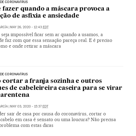
 DE CORONAVÍRUS
 fazer quando a máscara provoca a
ção de asfixia e ansiedade
ARCÍA
|
MAY 26, 2020 - 12:43
EDT
seja impossível ficar sem ar quando a usamos, a
e faz com que essa sensação pareça real. E é preciso
omo e onde retirar a máscara
 DE CORONAVÍRUS
cortar a franja sozinha e outros
es de cabeleireira caseira para se virar
uarentena
ARCÍA
|
MAY 03, 2020 - 15:37
EDT
r sair de casa por causa do coronavírus, cortar o
 cabelo em casa é sensato ou uma loucura? Não precisa
problema com estas dicas