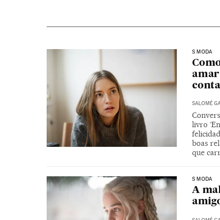
S MODA
Como 
amarg
conta
SALOMÉ G
Convers
livro ‘
felicid
boas re
que car
S MODA
A mal
amig