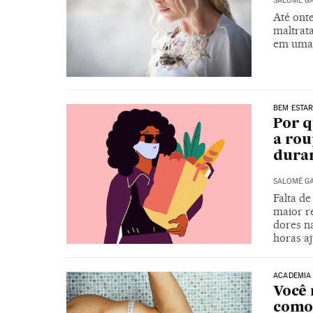
SALOMÉ G
Até ont
maltrata
em uma
BEM ESTA
Por q
a rou
duran
SALOMÉ G
Falta de
maior re
dores n
horas a
ACADEMIA
Você 
como 