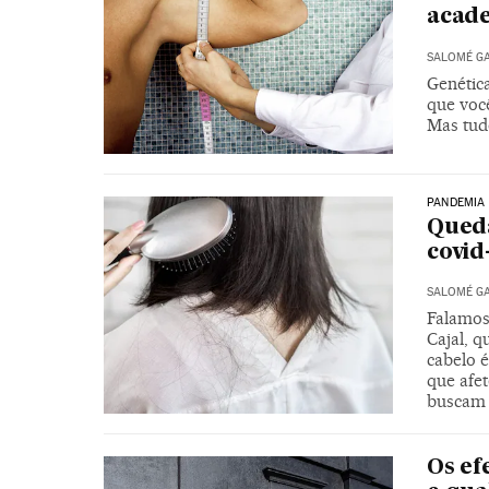
acad
SALOMÉ G
Genétic
que você
Mas tu
PANDEMIA
Queda
covid
SALOMÉ G
Falamos
Cajal, q
cabelo 
que afe
buscam 
Os ef