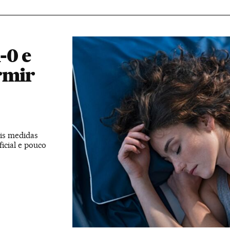
-0 e
rmir
is medidas
icial e pouco