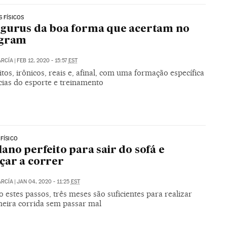
S FÍSICOS
gurus da boa forma que acertam no
agram
ARCÍA
|
FEB 12, 2020 - 15:57
EST
tos, irônicos, reais e, afinal, com uma formação específica
cias do esporte e treinamento
 FÍSICO
ano perfeito para sair do sofá e
çar a correr
ARCÍA
|
JAN 04, 2020 - 11:25
EST
 estes passos, três meses são suficientes para realizar
meira corrida sem passar mal