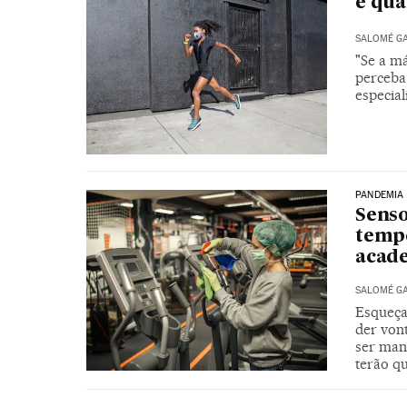
e qua
SALOMÉ G
"Se a má
perceba 
especial
PANDEMIA
Senso
tempe
acad
SALOMÉ G
Esqueça 
der von
ser man
terão q