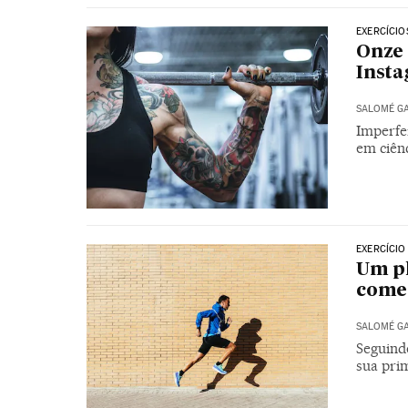
EXERCÍCIO
Onze 
Inst
SALOMÉ G
Imperfei
em ciên
EXERCÍCIO
Um pl
come
SALOMÉ G
Seguindo
sua pri