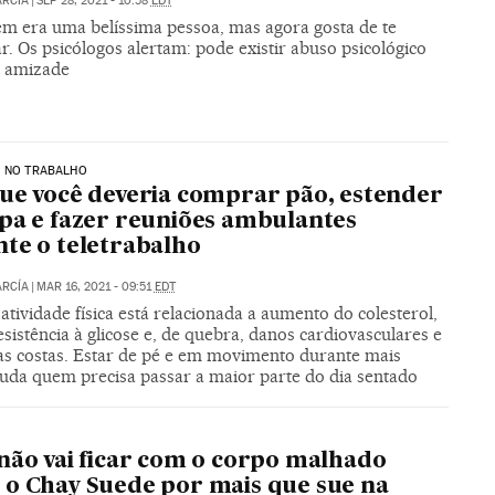
ARCÍA
|
SEP 28, 2021 - 10:58
EDT
em era uma belíssima pessoa, mas agora gosta de te
r. Os psicólogos alertam: pode existir abuso psicológico
 amizade
R NO TRABALHO
ue você deveria comprar pão, estender
pa e fazer reuniões ambulantes
te o teletrabalho
ARCÍA
|
MAR 16, 2021 - 09:51
EDT
 atividade física está relacionada a aumento do colesterol,
sistência à glicose e, de quebra, danos cardiovasculares e
as costas. Estar de pé e em movimento durante mais
juda quem precisa passar a maior parte do dia sentado
não vai ficar com o corpo malhado
o Chay Suede por mais que sue na