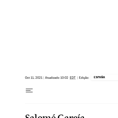
Pular para o conteúdo
ESPAÑA
Oct 11, 2021
|
Atualizado 10:02
EDT
|
Edição:
Salomé García