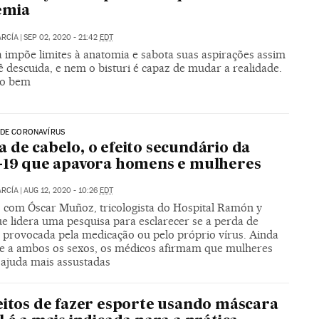
emia
ARCÍA
|
SEP 02, 2020 - 21:42
EDT
a impõe limites à anatomia e sabota suas aspirações assim
 descuida, e nem o bisturi é capaz de mudar a realidade.
do bem
 DE CORONAVÍRUS
 de cabelo, o efeito secundário da
-19 que apavora homens e mulheres
ARCÍA
|
AUG 12, 2020 - 10:26
EDT
 com Óscar Muñoz, tricologista do Hospital Ramón y
ue lidera uma pesquisa para esclarecer se a perda de
é provocada pela medicação ou pelo próprio vírus. Ainda
te a ambos os sexos, os médicos afirmam que mulheres
ajuda mais assustadas
eitos de fazer esporte usando máscara