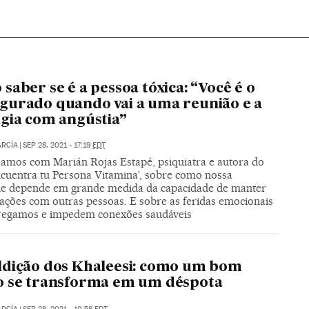
saber se é a pessoa tóxica: “Você é o
urado quando vai a uma reunião e a
gia com angústia”
ARCÍA
|
SEP 28, 2021 - 17:19
EDT
amos com Marián Rojas Estapé, psiquiatra e autora do
Encuentra tu Persona Vitamina’, sobre como nossa
ade depende em grande medida da capacidade de manter
lações com outras pessoas. E sobre as feridas emocionais
regamos e impedem conexões saudáveis
dição dos Khaleesi: como um bom
o se transforma em um déspota