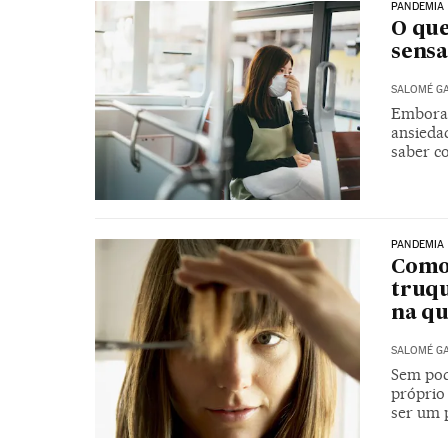
PANDEMIA
O que
sensa
SALOMÉ G
Embora 
ansiedad
saber c
PANDEMIA
Como 
truqu
na q
SALOMÉ G
Sem pode
próprio
ser um 