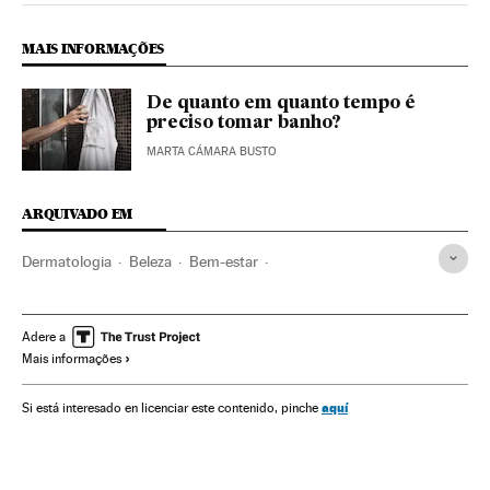
MAIS INFORMAÇÕES
De quanto em quanto tempo é
preciso tomar banho?
MARTA CÁMARA BUSTO
ARQUIVADO EM
Dermatologia
Beleza
Bem-estar
Especialidades médicas
Estilo vida
Medicina
Ciência
Saúde
Sociedade
BoaVida
Adere a
Mais informações
aquí
Si está interesado en licenciar este contenido, pinche