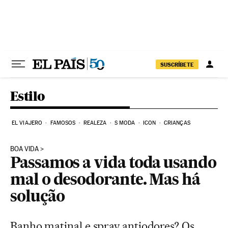
Pular para o conteúdo
SUSCRÍBETE
Estilo
EL VIAJERO
FAMOSOS
REALEZA
S MODA
ICON
CRIANÇAS
BOA VIDA
Passamos a vida toda usando
mal o desodorante. Mas há
solução
Banho matinal e spray antiodores? Os