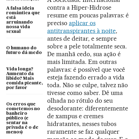
contra a Hiper-Hidrose
A falsa ideia
romântica que
resume em poucas palavras: é
está
preciso
aplicar os
arruinando
nossa vida
antitranspirantes à noite
,
sexual
antes de deitar, e sempre
sobre a pele totalmente seca.
O humano do
De manhã cedo, sua ação é
futuro dá medo
mais limitada. Em outras
palavras: é possível que você
Vida longa?
Aumento da
esteja fazendo errado a vida
libido? Mais
comida picante,
toda. Não se culpe, talvez não
por favor
tivesse como saber. Dê uma
olhada no rótulo do seu
Os erros que
desodorante: diferentemente
cometemos no
banheiro
de xampus e cremes
público (e
hidratantes, nesses tubos
sentar na
privada é o de
raramente se faz qualquer
menos)