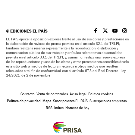
©
EDICIONES EL PAÍS
EL PAÍS BRASIL EN
EL PAÍS BRASI
EL PAÍS B
EL PA
EL PAÍS ejerce la oposición expresa frente al uso de sus obras y prestaciones en
la elaboración de revistas de prensa prevista en el artículo 32.1 del TRLPI;
también realiza la reserva expresa frente a la reproducción, distribución y
comunicación pública de sus trabajos y artículos sobre temas de actualidad
prevista en el artículo 33.1 del TRLPI; y, asimismo, realiza una reserva expresa
de las reproducciones y usos de las obras y otras prestaciones accesibles desde
este sitio web a medios de lectura mecánica u otros medios que resulten
adecuados a tal fin de conformidad con el artículo 67.3 del Real Decreto - ley
24/2021, de 2 de noviembre
Contacto
Venta de contenidos
Aviso legal
Política cookies
Política de privacidad
Mapa
Suscripciones EL PAÍS
Suscripciones empresas
RSS
Índice
Noticias de hoy