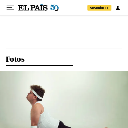
SUSCRÍBETE
Pular para o conteúdo
Fotos