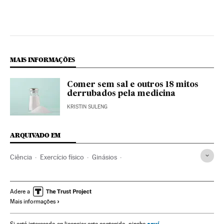
MAIS INFORMAÇÕES
Comer sem sal e outros 18 mitos
derrubados pela medicina
KRISTIN SULENG
ARQUIVADO EM
Ciência
Exercício físico
Ginásios
Instalações esportivas
Esportes
Alimentação
Indústria
Genética
Biologia
Ciências naturais
Adere a
Mais informações
aquí
Si está interesado en licenciar este contenido, pinche