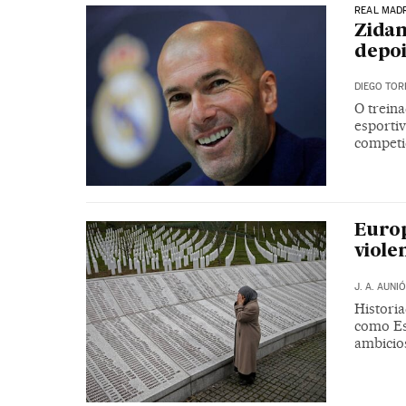
REAL MAD
Zidan
depoi
DIEGO TOR
O trein
esporti
competi
Europ
viole
J. A. AUNI
Histori
como Es
ambicio