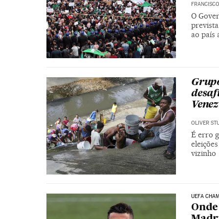
FRANCISCO
O Govern
prevista
ao país
Grupo
desaf
Venez
OLIVER ST
É erro 
eleições
vizinho
UEFA CHA
Onde 
Madr