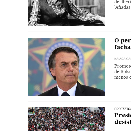
de liber
'Afiada
O per
facha
NAIARA G
Promotor
de Bols
menos d
PROTESTOS
Presi
desis