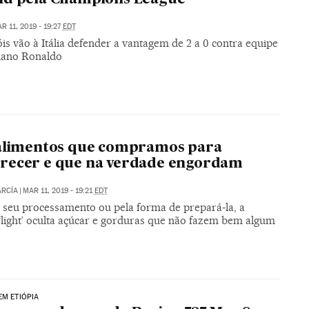
R 11, 2019 - 19:27
EDT
s vão à Itália defender a vantagem de 2 a 0 contra equipe
tiano Ronaldo
 alimentos que compramos para
recer e que na verdade engordam
ARCÍA
|
MAR 11, 2019 - 19:21
EDT
r seu processamento ou pela forma de prepará-la, a
‘light’ oculta açúcar e gorduras que não fazem bem algum
EM ETIÓPIA