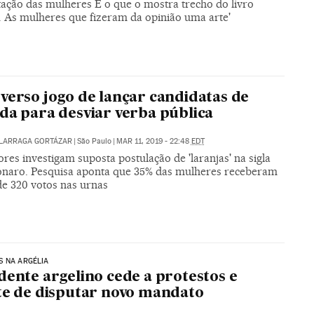
tação das mulheres É o que o mostra trecho do livro
s. As mulheres que fizeram da opinião uma arte'
verso jogo de lançar candidatas de
da para desviar verba pública
ALARRAGA GORTÁZAR
|
São Paulo
|
MAR 11, 2019 - 22:48
EDT
es investigam suposta postulação de 'laranjas' na sigla
onaro. Pesquisa aponta que 35% das mulheres receberam
e 320 votos nas urnas
 NA ARGÉLIA
dente argelino cede a protestos e
te de disputar novo mandato