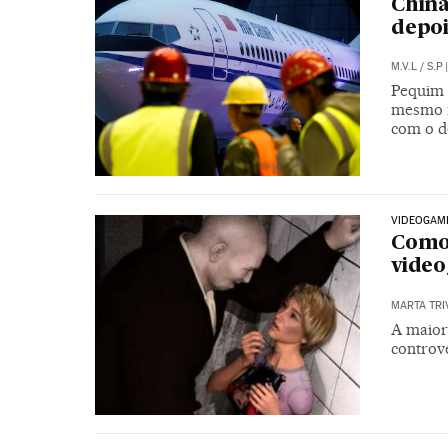
China
depoi
M.V.L
/
S.P
|
Pequim 
mesmo m
com o d
VIDEOGAM
Como 
vide
MARTA TRI
A maior
controv