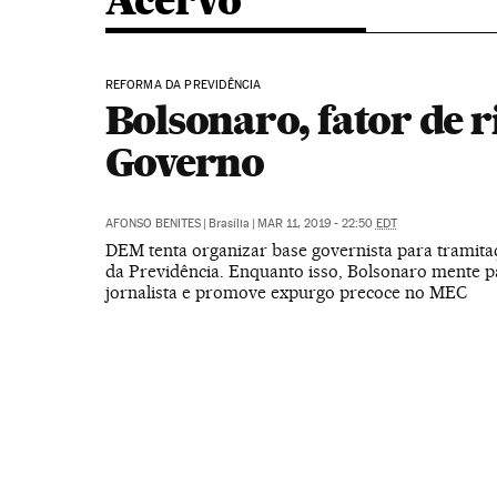
Acervo
REFORMA DA PREVIDÊNCIA
Bolsonaro, fator de r
Governo
AFONSO BENITES
|
Brasília
|
MAR 11, 2019 - 22:50
EDT
DEM tenta organizar base governista para tramit
da Previdência. Enquanto isso, Bolsonaro mente p
jornalista e promove expurgo precoce no MEC