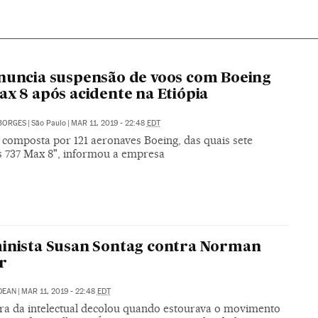
nuncia suspensão de voos com Boeing
ax 8 após acidente na Etiópia
BORGES
|
São Paulo
|
MAR 11, 2019 - 22:48
EDT
 composta por 121 aeronaves Boeing, das quais sete
 737 Max 8", informou a empresa
inista Susan Sontag contra Norman
r
DEAN
|
MAR 11, 2019 - 22:48
EDT
ira da intelectual decolou quando estourava o movimento