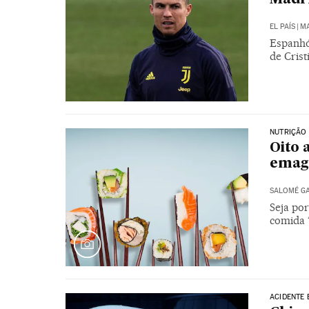
EL PAÍS
|
MA
Espanhói
de Cris
NUTRIÇÃO
Oito
emag
SALOMÉ G
Seja po
comida 
ACIDENTE 