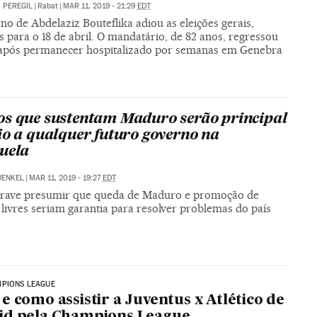
 PEREGIL
|
Rabat
|
MAR 11, 2019 - 21:29
EDT
o de Abdelaziz Bouteflika adiou as eleições gerais,
s para o 18 de abril. O mandatário, de 82 anos, regressou
 após permanecer hospitalizado por semanas em Genebra
s que sustentam Maduro serão principal
io a qualquer futuro governo na
uela
UENKEL
|
MAR 11, 2019 - 19:27
EDT
grave presumir que queda de Maduro e promoção de
 livres seriam garantia para resolver problemas do país
MPIONS LEAGUE
e como assistir a Juventus x Atlético de
id pela Champions League