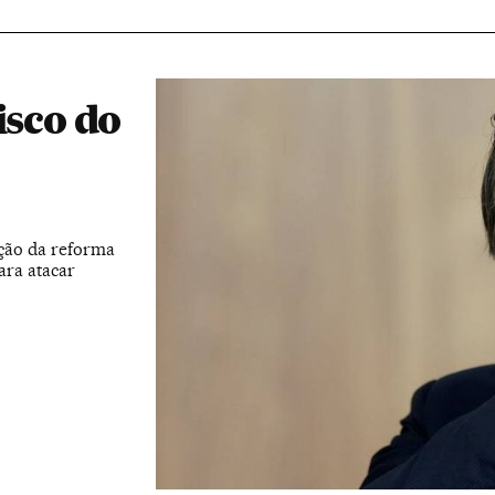
isco do
ação da reforma
ara atacar