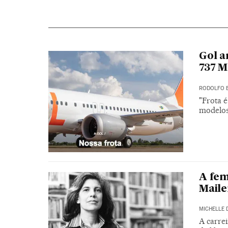
Gol a
737 M
RODOLFO 
"Frota é
modelos
A fem
Maile
MICHELLE 
A carre