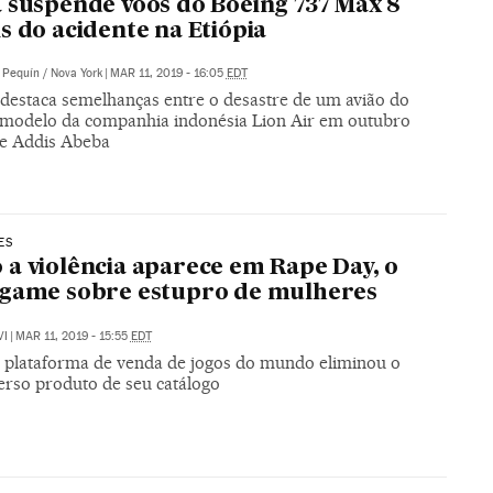
 suspende voos do Boeing 737 Max 8
s do acidente na Etiópia
Pequín / Nova York
|
MAR 11, 2019 - 16:05
EDT
destaca semelhanças entre o desastre de um avião do
odelo da companhia indonésia Lion Air em outubro
e Addis Abeba
ES
a violência aparece em Rape Day, o
ogame sobre estupro de mulheres
VI
|
MAR 11, 2019 - 15:55
EDT
 plataforma de venda de jogos do mundo eliminou o
erso produto de seu catálogo