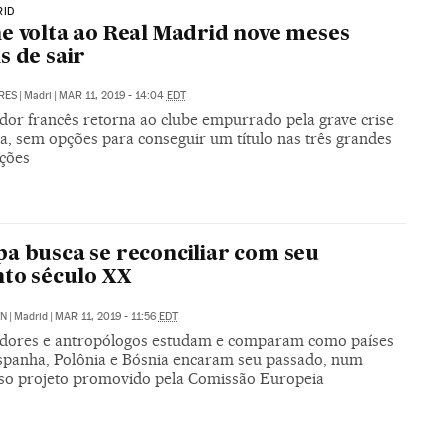
RID
e volta ao Real Madrid nove meses
s de sair
RES
|
Madri
|
MAR 11, 2019 - 14:04
EDT
ador francês retorna ao clube empurrado pela grave crise
va, sem opções para conseguir um título nas três grandes
ções
a busca se reconciliar com seu
nto século XX
ÓN
|
Madrid
|
MAR 11, 2019 - 11:56
EDT
adores e antropólogos estudam e comparam como países
panha, Polônia e Bósnia encaram seu passado, num
so projeto promovido pela Comissão Europeia