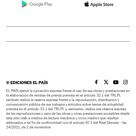
©
EDICIONES EL PAÍS
EL PAÍS BRASIL EN
EL PAÍS BRASI
EL PAÍS B
EL PA
EL PAÍS ejerce la oposición expresa frente al uso de sus obras y prestaciones en
la elaboración de revistas de prensa prevista en el artículo 32.1 del TRLPI;
también realiza la reserva expresa frente a la reproducción, distribución y
comunicación pública de sus trabajos y artículos sobre temas de actualidad
prevista en el artículo 33.1 del TRLPI; y, asimismo, realiza una reserva expresa
de las reproducciones y usos de las obras y otras prestaciones accesibles desde
este sitio web a medios de lectura mecánica u otros medios que resulten
adecuados a tal fin de conformidad con el artículo 67.3 del Real Decreto - ley
24/2021, de 2 de noviembre