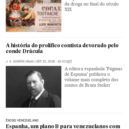
da droga no final do século
XIX
A história do prolífico contista devorado pelo
conde Drácula
J. A. AUNIÓN
|
Madri
|
SEP 22, 2018 - 10:43
EDT
A editora espanhola 'Páginas
de Espuma' publicou o
volume mais completo dos
contos de Bram Stoker
ÊXODO VENEZUELANO
Espanha, um plano B para venezuelanos com