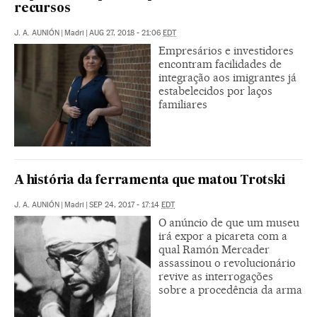
recursos
J. A. AUNIÓN
|
Madri
|
AUG 27, 2018 - 21:06
EDT
Empresários e investidores
encontram facilidades de
integração aos imigrantes já
estabelecidos por laços
familiares
A história da ferramenta que matou Trotski
J. A. AUNIÓN
|
Madri
|
SEP 24, 2017 - 17:14
EDT
O anúncio de que um museu
irá expor a picareta com a
qual Ramón Mercader
assassinou o revolucionário
revive as interrogações
sobre a procedência da arma