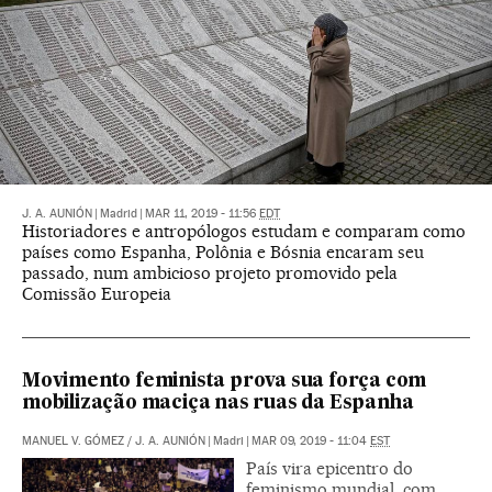
J. A. AUNIÓN
|
Madrid
|
MAR 11, 2019 - 11:56
EDT
Historiadores e antropólogos estudam e comparam como
países como Espanha, Polônia e Bósnia encaram seu
passado, num ambicioso projeto promovido pela
Comissão Europeia
Movimento feminista prova sua força com
mobilização maciça nas ruas da Espanha
MANUEL V. GÓMEZ
/
J. A. AUNIÓN
|
Madri
|
MAR 09, 2019 - 11:04
EST
País vira epicentro do
feminismo mundial, com