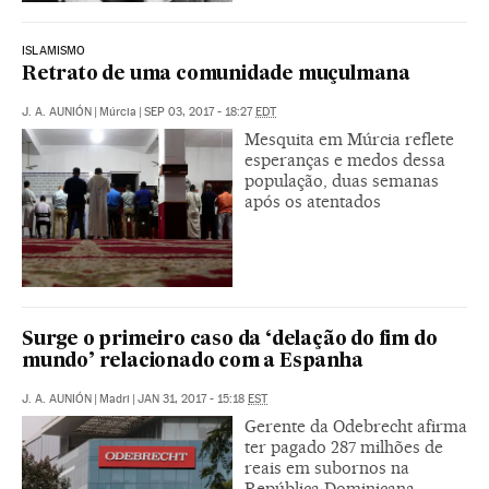
ISLAMISMO
Retrato de uma comunidade muçulmana
J. A. AUNIÓN
|
Múrcia
|
SEP 03, 2017 - 18:27
EDT
Mesquita em Múrcia reflete
esperanças e medos dessa
população, duas semanas
após os atentados
Surge o primeiro caso da ‘delação do fim do
mundo’ relacionado com a Espanha
J. A. AUNIÓN
|
Madri
|
JAN 31, 2017 - 15:18
EST
Gerente da Odebrecht afirma
ter pagado 287 milhões de
reais em subornos na
República Dominicana