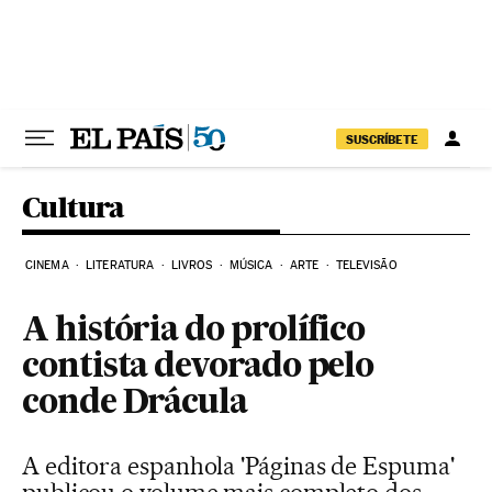
Pular para o conteúdo
SUSCRÍBETE
Cultura
CINEMA
LITERATURA
LIVROS
MÚSICA
ARTE
TELEVISÃO
A história do prolífico
contista devorado pelo
conde Drácula
A editora espanhola 'Páginas de Espuma'