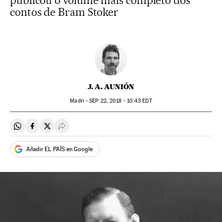
publicou o volume mais completo dos
contos de Bram Stoker
J. A. AUNIÓN
Madri -
SEP
22, 2018 - 10:43
EDT
Compartir en Whatsapp
Compartir en Facebook
Compartir en Twitter
Desplegar Redes Sociales
Añadir EL PAÍS en Google