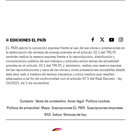
©
EDICIONES EL PAÍS
EL PAÍS BRASIL EN
EL PAÍS BRASI
EL PAÍS B
EL PA
EL PAÍS ejerce la oposición expresa frente al uso de sus obras y prestaciones en
la elaboración de revistas de prensa prevista en el artículo 32.1 del TRLPI;
también realiza la reserva expresa frente a la reproducción, distribución y
comunicación pública de sus trabajos y artículos sobre temas de actualidad
prevista en el artículo 33.1 del TRLPI; y, asimismo, realiza una reserva expresa
de las reproducciones y usos de las obras y otras prestaciones accesibles desde
este sitio web a medios de lectura mecánica u otros medios que resulten
adecuados a tal fin de conformidad con el artículo 67.3 del Real Decreto - ley
24/2021, de 2 de noviembre
Contacto
Venta de contenidos
Aviso legal
Política cookies
Política de privacidad
Mapa
Suscripciones EL PAÍS
Suscripciones empresas
RSS
Índice
Noticias de hoy