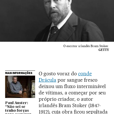
O escritor irlandês Bram Stoker.
GETTY
O gosto voraz do
conde
MAIS INFORMAÇÕES
Drácula
por sangue fresco
deixou um fluxo interminável
de vítimas, a começar por seu
próprio criador, o autor
Paul Auster:
irlandês Bram Stoker (1847-
“Não sei se
1912), cuja obra ficou sepultada
tenho forças