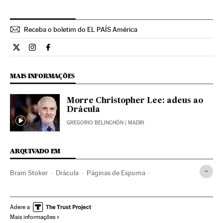
Receba o boletim do EL PAÍS América
Cultura El País Brasil en Twitter
Cultura El País Brasil en Instagram
Cultura El País Brasil en Facebook
MAIS INFORMAÇÕES
Morre Christopher Lee: adeus ao
Drácula
GREGORIO BELINCHÓN
| MADRI
ARQUIVADO EM
Bram Stoker
Drácula
Páginas de Espuma
Literatura europeia
Contos
Personagens ficção
Narrativa
Literatura
Empresas
Cultura
Economia
Adere a
Mais informações