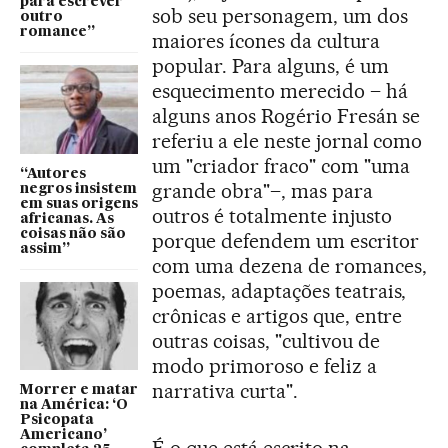
para escrever
sob seu personagem, um dos
outro
romance”
maiores ícones da cultura
popular. Para alguns, é um
esquecimento merecido – há
alguns anos Rogério Fresán se
referiu a ele neste jornal como
um "criador fraco" com "uma
“Autores
grande obra"–, mas para
negros insistem
em suas origens
outros é totalmente injusto
africanas. As
coisas não são
porque defendem um escritor
assim”
com uma dezena de romances,
poemas, adaptações teatrais,
crônicas e artigos que, entre
outras coisas, "cultivou de
modo primoroso e feliz a
narrativa curta".
Morrer e matar
na América: ‘O
Psicopata
Americano’
É o que está escrito na