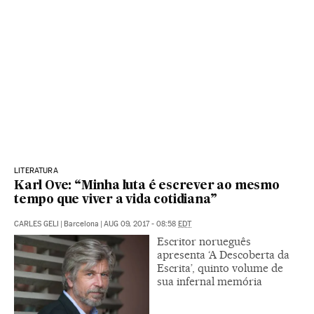
LITERATURA
Karl Ove: “Minha luta é escrever ao mesmo
tempo que viver a vida cotidiana”
CARLES GELI
|
Barcelona
|
AUG 09, 2017 - 08:58
EDT
Escritor norueguês
apresenta ‘A Descoberta da
Escrita’, quinto volume de
sua infernal memória