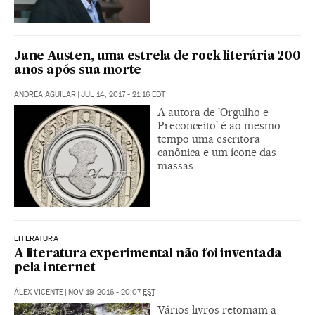
Jane Austen, uma estrela de rock literária 200
anos após sua morte
ANDREA AGUILAR
|
JUL 14, 2017 - 21:16
EDT
A autora de 'Orgulho e
Preconceito' é ao mesmo
tempo uma escritora
canônica e um ícone das
massas
LITERATURA
A literatura experimental não foi inventada
pela internet
ÁLEX VICENTE
|
NOV 19, 2016 - 20:07
EST
Vários livros retomam a