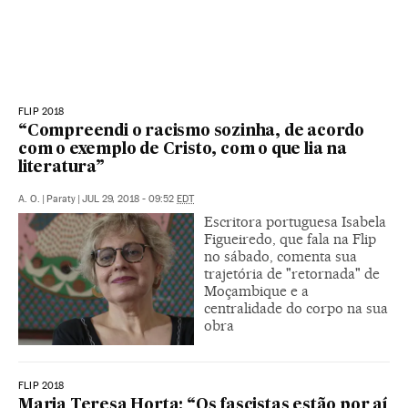
FLIP 2018
“Compreendi o racismo sozinha, de acordo
com o exemplo de Cristo, com o que lia na
literatura”
A. O.
|
Paraty
|
JUL 29, 2018 - 09:52
EDT
Escritora portuguesa Isabela
Figueiredo, que fala na Flip
no sábado, comenta sua
trajetória de "retornada" de
Moçambique e a
centralidade do corpo na sua
obra
FLIP 2018
Maria Teresa Horta: “Os fascistas estão por aí