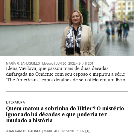
MARÍA R. SAHUQUILLO
|
Moscou
|
JUN 20, 2021 - 14:48
EDT
Elena Vavilova, que passou mais de duas décadas
disfarçada no Ocidente com seu esposo e inspirou a série
‘The Americans’, conta detalhes de seu ofício em um livro
LITERATURA
Quem matou a sobrinha do Hitler? O mistério
ignorado há décadas e que poderia ter
mudado a história
JUAN CARLOS GALINDO
|
Madri
|
AUG 12, 2020 - 13:17
EDT