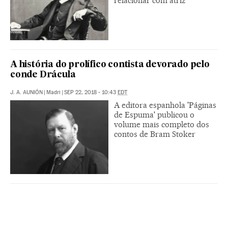
relacionar com atriz
A história do prolífico contista devorado pelo
conde Drácula
J. A. AUNIÓN
|
Madri
|
SEP 22, 2018 - 10:43
EDT
A editora espanhola 'Páginas
de Espuma' publicou o
volume mais completo dos
contos de Bram Stoker