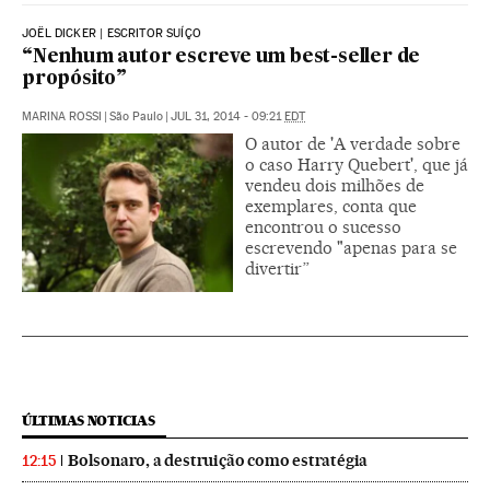
JOËL DICKER | ESCRITOR SUÍÇO
“Nenhum autor escreve um best-seller de
propósito”
MARINA ROSSI
|
São Paulo
|
JUL 31, 2014 - 09:21
EDT
O autor de 'A verdade sobre
o caso Harry Quebert', que já
vendeu dois milhões de
exemplares, conta que
encontrou o sucesso
escrevendo "apenas para se
divertir”
ÚLTIMAS NOTICIAS
Bolsonaro, a destruição como estratégia
12:15