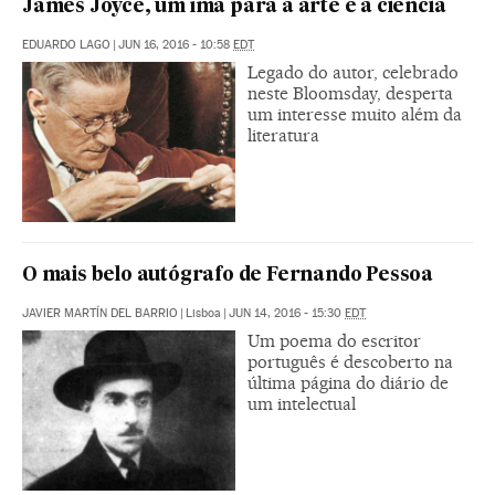
James Joyce, um ímã para a arte e a ciência
EDUARDO LAGO
|
JUN 16, 2016 - 10:58
EDT
Legado do autor, celebrado
neste Bloomsday, desperta
um interesse muito além da
literatura
O mais belo autógrafo de Fernando Pessoa
JAVIER MARTÍN DEL BARRIO
|
Lisboa
|
JUN 14, 2016 - 15:30
EDT
Um poema do escritor
português é descoberto na
última página do diário de
um intelectual