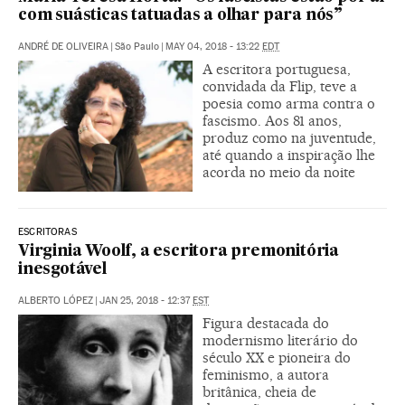
com suásticas tatuadas a olhar para nós”
ANDRÉ DE OLIVEIRA
|
São Paulo
|
MAY 04, 2018 - 13:22
EDT
A escritora portuguesa,
convidada da Flip, teve a
poesia como arma contra o
fascismo. Aos 81 anos,
produz como na juventude,
até quando a inspiração lhe
acorda no meio da noite
ESCRITORAS
Virginia Woolf, a escritora premonitória
inesgotável
ALBERTO LÓPEZ
|
JAN 25, 2018 - 12:37
EST
Figura destacada do
modernismo literário do
século XX e pioneira do
feminismo, a autora
britânica, cheia de