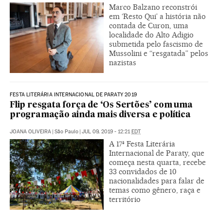
Marco Balzano reconstrói
em ‘Resto Qui’ a história não
contada de Curon, uma
localidade do Alto Adigio
submetida pelo fascismo de
Mussolini e “resgatada” pelos
nazistas
FESTA LITERÁRIA INTERNACIONAL DE PARATY 2019
Flip resgata força de ‘Os Sertões’ com uma
programação ainda mais diversa e política
JOANA OLIVEIRA
|
São Paulo
|
JUL 09, 2019 - 12:21
EDT
A 17ª Festa Literária
Internacional de Paraty, que
começa nesta quarta, recebe
33 convidados de 10
nacionalidades para falar de
temas como gênero, raça e
território