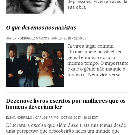
depressões, viveu através da
sua obra
O que devemos aos nazistas
JAVIER RODRÍGUEZ MARCOS
|
JAN 10, 2018 - 12:56
EST
Já virou lugar-comum
afirmar que é possível ser
genial e monstruoso ao
mesmo tempo. O importante
é que o gênio não maquie o
monstro. Nem vice-versa
Dezenove livros escritos por mulheres que os
homens deveriam ler
ELENA HORRILLO
/
CARLOS PRIMO
|
OCT 09, 2017 - 16:13
EDT
É literatura excelsa que além disso trata uns temas desde
uma perspetiva que descobrirão neles um mundo que