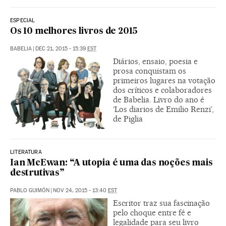
ESPECIAL
Os 10 melhores livros de 2015
BABELIA
|
DEC 21, 2015 - 15:39
EST
Diários, ensaio, poesia e
prosa conquistam os
primeiros lugares na votação
dos críticos e colaboradores
de Babelia. Livro do ano é
‘Los diarios de Emilio Renzi’,
de Piglia
LITERATURA
Ian McEwan: “A utopia é uma das noções mais
destrutivas”
PABLO GUIMÓN
|
NOV 24, 2015 - 13:40
EST
Escritor traz sua fascinação
pelo choque entre fé e
legalidade para seu livro