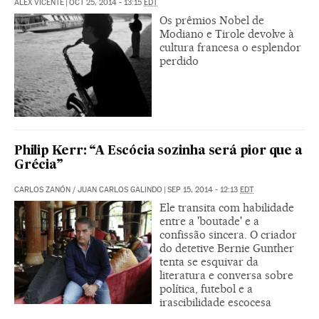
ÁLEX VICENTE
|
OCT 25, 2014 - 13:15
EDT
Os prêmios Nobel de
Modiano e Tirole devolve à
cultura francesa o esplendor
perdido
Philip Kerr: “A Escócia sozinha será pior que a
Grécia”
CARLOS ZANÓN
/
JUAN CARLOS GALINDO
|
SEP 15, 2014 - 12:13
EDT
Ele transita com habilidade
entre a 'boutade' e a
confissão sincera. O criador
do detetive Bernie Gunther
tenta se esquivar da
literatura e conversa sobre
política, futebol e a
irascibilidade escocesa