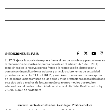
©
EDICIONES EL PAÍS
EL PAÍS BRASIL EN
EL PAÍS BRASI
EL PAÍS B
EL PA
EL PAÍS ejerce la oposición expresa frente al uso de sus obras y prestaciones en
la elaboración de revistas de prensa prevista en el artículo 32.1 del TRLPI;
también realiza la reserva expresa frente a la reproducción, distribución y
comunicación pública de sus trabajos y artículos sobre temas de actualidad
prevista en el artículo 33.1 del TRLPI; y, asimismo, realiza una reserva expresa
de las reproducciones y usos de las obras y otras prestaciones accesibles desde
este sitio web a medios de lectura mecánica u otros medios que resulten
adecuados a tal fin de conformidad con el artículo 67.3 del Real Decreto - ley
24/2021, de 2 de noviembre
Contacto
Venta de contenidos
Aviso legal
Política cookies