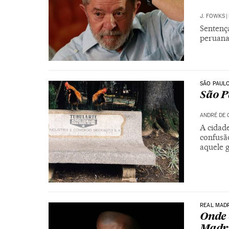
J. FOWKS
|
Sentença
peruana.
SÃO PAUL
São P
ANDRÉ DE 
A cidad
confusão
aquele 
REAL MAD
Onde 
Madr