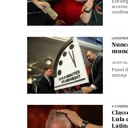
Estraté
arrastar
condena
CATÁSTRO
Nunca
mun
JAVIER SA
Painel d
ameaça 
A CONDENA
Class
Lula 
Latin