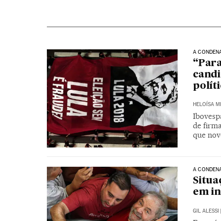
A CONDEN
“Para
candi
polít
HELOÍSA 
Ibovesp
de firma
que nove
A CONDENA
Situa
em in
GIL ALESSI