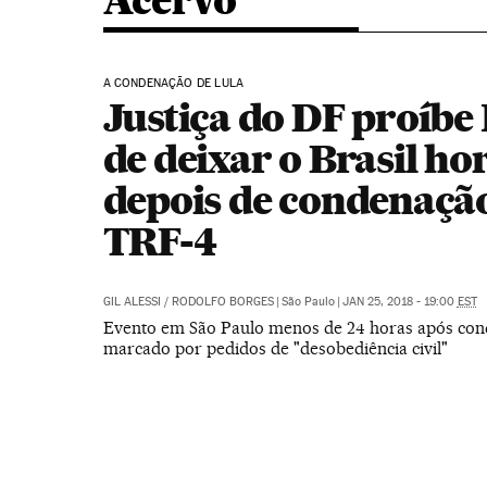
Acervo
A CONDENAÇÃO DE LULA
Justiça do DF proíbe
de deixar o Brasil ho
depois de condenaçã
TRF-4
GIL ALESSI
/
RODOLFO BORGES
|
São Paulo
|
JAN 25, 2018 - 19:00
EST
Evento em São Paulo menos de 24 horas após con
marcado por pedidos de "desobediência civil"