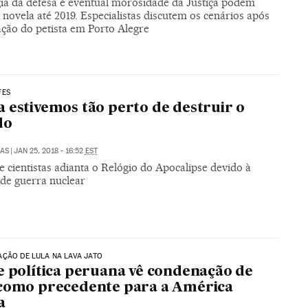
gia da defesa e eventual morosidade da Justiça podem
 novela até 2019. Especialistas discutem os cenários após
ção do petista em Porto Alegre
FES
 estivemos tão perto de destruir o
do
LAS
|
JAN 25, 2018 - 16:52
EST
e cientistas adianta o Relógio do Apocalipse devido à
de guerra nuclear
ÇÃO DE LULA NA LAVA JATO
e política peruana vê condenação de
como precedente para a América
a