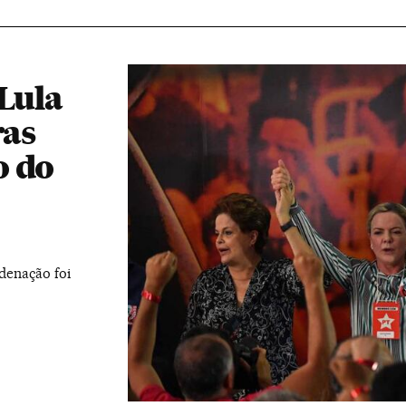
 Lula
ras
o do
denação foi