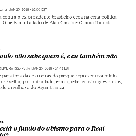
Lima
|
JAN 25, 2018 - 16:00
EST
 contra o ex-presidente brasileiro ecoa na cena política
 O petista foi aliado de Alan García e Ollanta Humala
O
aulo não sabe quem é, e eu também não
OLIVEIRA
|
São Paulo
|
JAN 25, 2018 - 14:41
EST
e para fora das barreiras do parque representava minha
. O velho, por outro lado, era aquelas construções rurais,
galo orgulhoso do Água Branca
RID
está o fundo do abismo para o Real
id?