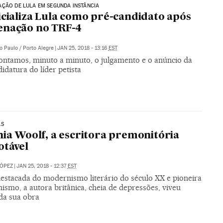
ÇÃO DE LULA EM SEGUNDA INSTÂNCIA
icializa Lula como pré-candidato após
enação no TRF-4
o Paulo / Porto Alegre
|
JAN 25, 2018 - 13:16
EST
ontamos, minuto a minuto, o julgamento e o anúncio da
idatura do líder petista
AS
nia Woolf, a escritora premonitória
otável
LÓPEZ
|
JAN 25, 2018 - 12:37
EST
destacada do modernismo literário do século XX e pioneira
ismo, a autora britânica, cheia de depressões, viveu
 da sua obra