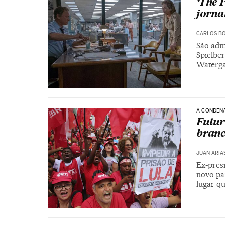
‘The 
jorna
CARLOS B
São adm
Spielber
Waterga
A CONDENA
Futur
branc
JUAN ARIA
Ex-pres
novo par
lugar qu