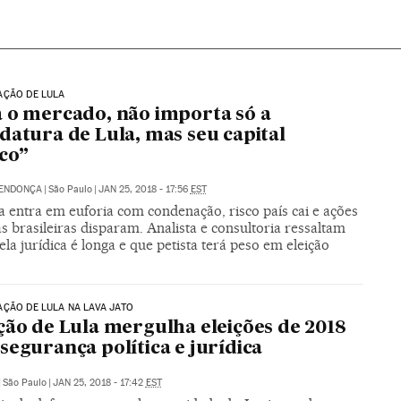
AÇÃO DE LULA
 o mercado, não importa só a
datura de Lula, mas seu capital
ico”
MENDONÇA
|
São Paulo
|
JAN 25, 2018 - 17:56
EST
a entra em euforia com condenação, risco país cai e ações
s brasileiras disparam. Analista e consultoria ressaltam
la jurídica é longa e que petista terá peso em eleição
ÇÃO DE LULA NA LAVA JATO
ção de Lula mergulha eleições de 2018
segurança política e jurídica
|
São Paulo
|
JAN 25, 2018 - 17:42
EST