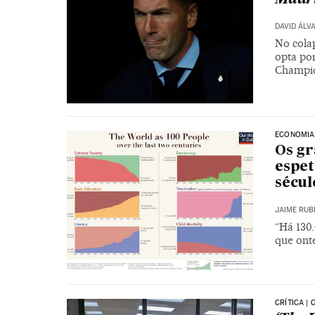
DAVID ÁLV
No cola
opta po
Champi
ECONOMIA
Os gr
espet
sécul
JAIME RUB
“Há 130
que ont
CRÍTICA | 