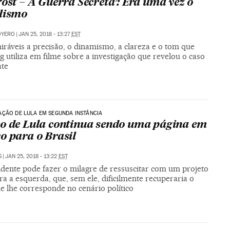
Post – A Guerra Secreta’: Era uma vez o
lismo
OYERO
|
JAN 25, 2018 - 13:27
EST
iráveis a precisão, o dinamismo, a clareza e o tom que
g utiliza em filme sobre a investigação que revelou o caso
te
ÇÃO DE LULA EM SEGUNDA INSTÂNCIA
o de Lula continua sendo uma página em
o para o Brasil
S
|
JAN 25, 2018 - 13:22
EST
idente pode fazer o milagre de ressuscitar com um projeto
a a esquerda, que, sem ele, dificilmente recuperaria o
e lhe corresponde no cenário político