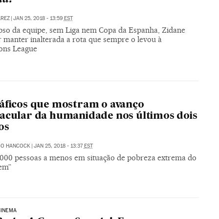
AREZ
|
JAN 25, 2018 - 13:59
EST
pso da equipe, sem Liga nem Copa da Espanha, Zidane
r manter inalterada a rota que sempre o levou à
ons League
áficos que mostram o avanço
acular da humanidade nos últimos dois
os
IO HANCOCK
|
JAN 25, 2018 - 13:37
EST
.000 pessoas a menos em situação de pobreza extrema do
em”
CINEMA