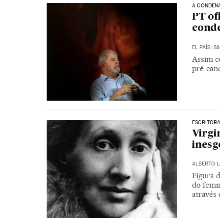
A CONDENA
PT of
cond
EL PAÍS
|
Sã
Assim c
pré-cand
ESCRITOR
Virgi
inesg
ALBERTO 
Figura 
do femin
através