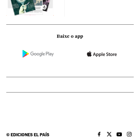
Baixe o app
©
EDICIONES EL PAÍS
EL PAÍS BRASIL EN
EL PAÍS BRASI
EL PAÍS B
EL PA