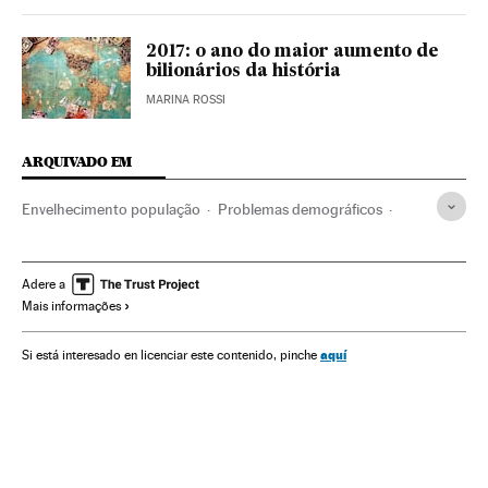
2017: o ano do maior aumento de
bilionários da história
MARINA ROSSI
ARQUIVADO EM
Envelhecimento população
Problemas demográficos
Pobreza
Demografia
História
Economia
Problemas sociais
Sociedade
Verne
Adere a
Mais informações
aquí
Si está interesado en licenciar este contenido, pinche