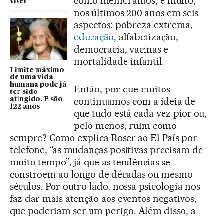
como melhoramos, e muito,
viver”
nos últimos 200 anos em seis
aspectos: pobreza extrema,
educação
, alfabetização,
democracia, vacinas e
mortalidade infantil.
Limite máximo
de uma vida
humana pode já
Então, por que muitos
ter sido
continuamos com a ideia de
atingido. E são
122 anos
que tudo está cada vez pior ou,
pelo menos, ruim como
sempre? Como explica Roser ao El País por
telefone, “as mudanças positivas precisam de
muito tempo”, já que as tendências se
constroem ao longo de décadas ou mesmo
séculos. Por outro lado, nossa psicologia nos
faz dar mais atenção aos eventos negativos,
que poderiam ser um perigo. Além disso, a