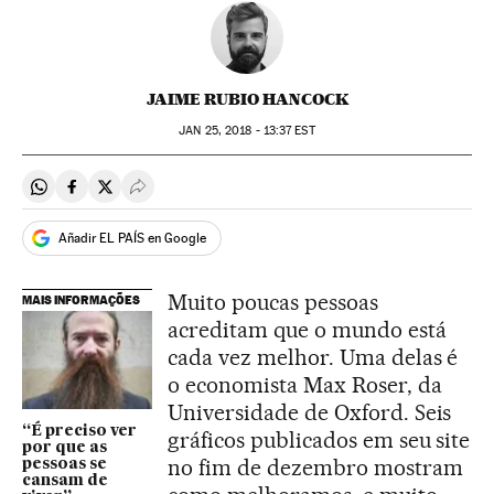
JAIME RUBIO HANCOCK
JAN
25, 2018 - 13:37
EST
Compartir en Whatsapp
Compartir en Facebook
Compartir en Twitter
Desplegar Redes Sociales
Añadir EL PAÍS en Google
Muito poucas pessoas
MAIS INFORMAÇÕES
acreditam que o mundo está
cada vez melhor. Uma delas é
o economista Max Roser, da
Universidade de Oxford. Seis
“É preciso ver
gráficos publicados em seu site
por que as
no fim de dezembro mostram
pessoas se
cansam de