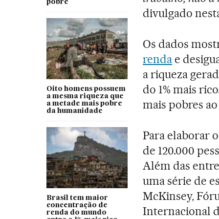
pobre
divulgado nesta
Os dados most
renda
e desigu
a riqueza gera
do 1% mais ric
Oito homens possuem
a mesma riqueza que
mais pobres ao
a metade mais pobre
da humanidade
Para elaborar 
de 120.000 pess
Além das entrev
uma série de e
McKinsey, Fór
Brasil tem maior
concentração de
Internacional 
renda do mundo