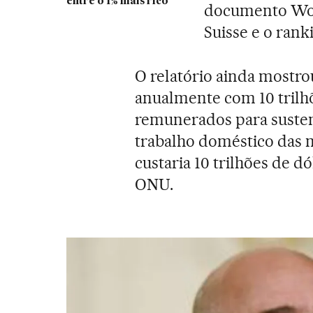
entre o 1% mais rico
documento Worl
Suisse e o rank
O relatório ainda mostr
anualmente com 10 trilh
remunerados para sustent
trabalho doméstico das m
custaria 10 trilhões de d
ONU.