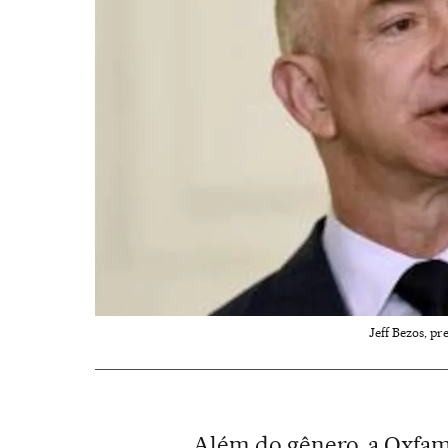
Jeff Bezos, p
Além do gênero, a Oxfam