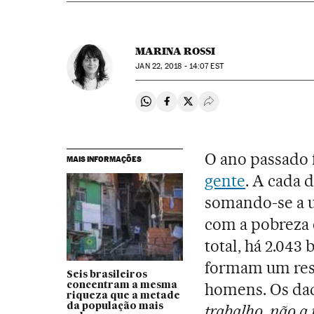
MARINA ROSSI
JAN
22, 2018 - 14:07
EST
Compartir en Whatsapp
Compartir en Facebook
Compartir en Twitter
Desplegar Redes Soci
O ano passado 
MAIS INFORMAÇÕES
gente
. A cada d
somando-se a u
com a pobreza 
total, há 2.043
formam um restr
Seis brasileiros
homens. Os dad
concentram a mesma
riqueza que a metade
da população mais
trabalho, não a