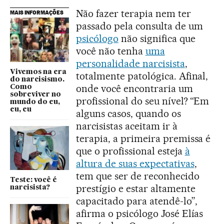
Não fazer terapia nem ter
MAIS INFORMAÇÕES
passado pela consulta de um
psicólogo
não significa que
você não tenha
uma
personalidade narcisista
,
Vivemos na era
totalmente patológica. Afinal,
do narcisismo.
onde você encontraria um
Como
sobreviver no
profissional do seu nível? “Em
mundo do eu,
eu, eu
alguns casos, quando os
narcisistas aceitam ir à
terapia, a primeira premissa é
que o profissional esteja
à
altura de suas expectativas
,
tem que ser de reconhecido
Teste: você é
prestígio e estar altamente
narcisista?
capacitado para atendê-lo”,
afirma o psicólogo José Elías