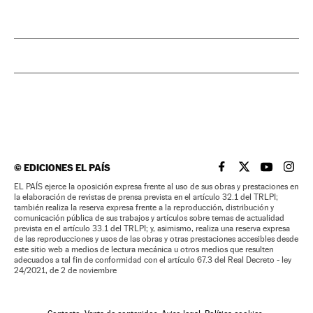
©
EDICIONES EL PAÍS
EL PAÍS BRASIL EN
EL PAÍS BRASI
EL PAÍS B
EL PA
EL PAÍS ejerce la oposición expresa frente al uso de sus obras y prestaciones en
la elaboración de revistas de prensa prevista en el artículo 32.1 del TRLPI;
también realiza la reserva expresa frente a la reproducción, distribución y
comunicación pública de sus trabajos y artículos sobre temas de actualidad
prevista en el artículo 33.1 del TRLPI; y, asimismo, realiza una reserva expresa
de las reproducciones y usos de las obras y otras prestaciones accesibles desde
este sitio web a medios de lectura mecánica u otros medios que resulten
adecuados a tal fin de conformidad con el artículo 67.3 del Real Decreto - ley
24/2021, de 2 de noviembre