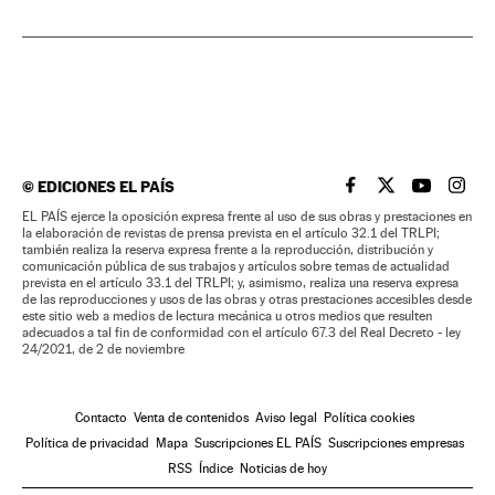
©
EDICIONES EL PAÍS
EL PAÍS BRASIL EN
EL PAÍS BRASI
EL PAÍS B
EL PA
EL PAÍS ejerce la oposición expresa frente al uso de sus obras y prestaciones en
la elaboración de revistas de prensa prevista en el artículo 32.1 del TRLPI;
también realiza la reserva expresa frente a la reproducción, distribución y
comunicación pública de sus trabajos y artículos sobre temas de actualidad
prevista en el artículo 33.1 del TRLPI; y, asimismo, realiza una reserva expresa
de las reproducciones y usos de las obras y otras prestaciones accesibles desde
este sitio web a medios de lectura mecánica u otros medios que resulten
adecuados a tal fin de conformidad con el artículo 67.3 del Real Decreto - ley
24/2021, de 2 de noviembre
Contacto
Venta de contenidos
Aviso legal
Política cookies
Política de privacidad
Mapa
Suscripciones EL PAÍS
Suscripciones empresas
RSS
Índice
Noticias de hoy