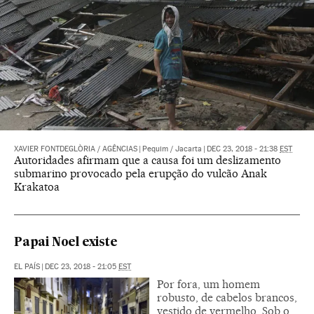
XAVIER FONTDEGLÒRIA
/
AGÊNCIAS
|
Pequim / Jacarta
|
DEC 23, 2018 - 21:38
EST
Autoridades afirmam que a causa foi um deslizamento
submarino provocado pela erupção do vulcão Anak
Krakatoa
Papai Noel existe
EL PAÍS
|
DEC 23, 2018 - 21:05
EST
Por fora, um homem
robusto, de cabelos brancos,
vestido de vermelho. Sob o