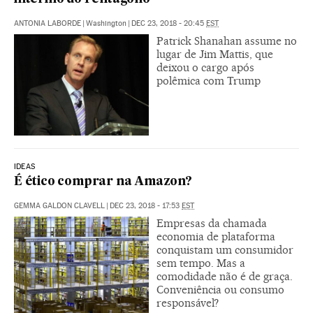
ANTONIA LABORDE
|
Washington
|
DEC 23, 2018 - 20:45
EST
Patrick Shanahan assume no
lugar de Jim Mattis, que
deixou o cargo após
polêmica com Trump
IDEAS
É ético comprar na Amazon?
GEMMA GALDON CLAVELL
|
DEC 23, 2018 - 17:53
EST
Empresas da chamada
economia de plataforma
conquistam um consumidor
sem tempo. Mas a
comodidade não é de graça.
Conveniência ou consumo
responsável?