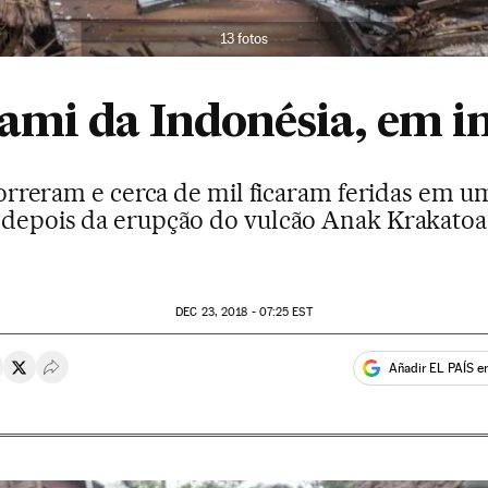
13 fotos
ami da Indonésia, em 
rreram e cerca de mil ficaram feridas em uma
depois da erupção do vulcão Anak Krakatoa
DEC
23, 2018 - 07:25
EST
Añadir EL PAÍS e
rtir en Whatsapp
ompartir en Facebook
Compartir en Twitter
Desplegar Redes Sociales