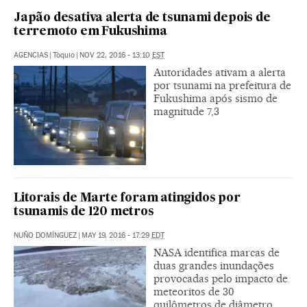
Japão desativa alerta de tsunami depois de
terremoto em Fukushima
AGENCIAS
|
Tòquio
|
NOV 22, 2016 - 13:10
EST
Autoridades ativam a alerta
por tsunami na prefeitura de
Fukushima após sismo de
magnitude 7,3
Litorais de Marte foram atingidos por
tsunamis de 120 metros
NUÑO DOMÍNGUEZ
|
MAY 19, 2016 - 17:29
EDT
NASA identifica marcas de
duas grandes inundações
provocadas pelo impacto de
meteoritos de 30
quilômetros de diâmetro