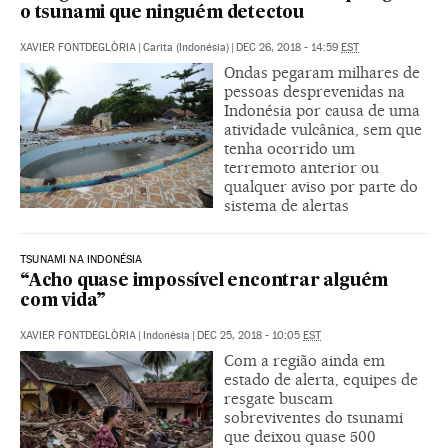
o tsunami que ninguém detectou
XAVIER FONTDEGLÒRIA
|
Carita (Indonésia)
|
DEC 26, 2018 - 14:59
EST
Ondas pegaram milhares de
pessoas desprevenidas na
Indonésia por causa de uma
atividade vulcânica, sem que
tenha ocorrido um
terremoto anterior ou
qualquer aviso por parte do
sistema de alertas
TSUNAMI NA INDONÉSIA
“Acho quase impossível encontrar alguém
com vida”
XAVIER FONTDEGLÒRIA
|
Indonésia
|
DEC 25, 2018 - 10:05
EST
Com a região ainda em
estado de alerta, equipes de
resgate buscam
sobreviventes do tsunami
que deixou quase 500