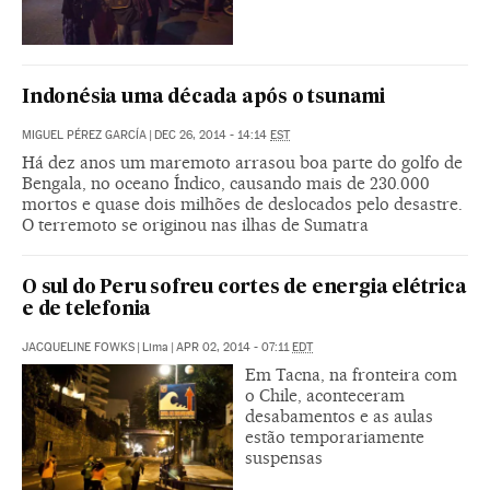
Indonésia uma década após o tsunami
MIGUEL PÉREZ GARCÍA
|
DEC 26, 2014 - 14:14
EST
Há dez anos um maremoto arrasou boa parte do golfo de
Bengala, no oceano Índico, causando mais de 230.000
mortos e quase dois milhões de deslocados pelo desastre.
O terremoto se originou nas ilhas de Sumatra
O sul do Peru sofreu cortes de energia elétrica
e de telefonia
JACQUELINE FOWKS
|
Lima
|
APR 02, 2014 - 07:11
EDT
Em Tacna, na fronteira com
o Chile, aconteceram
desabamentos e as aulas
estão temporariamente
suspensas