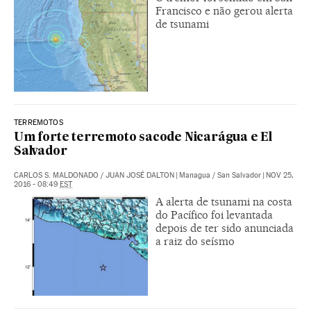
Francisco e não gerou alerta
de tsunami
TERREMOTOS
Um forte terremoto sacode Nicarágua e El
Salvador
CARLOS S. MALDONADO
/
JUAN JOSÉ DALTON
|
Managua / San Salvador
|
NOV 25,
2016 - 08:49
EST
A alerta de tsunami na costa
do Pacífico foi levantada
depois de ter sido anunciada
a raiz do seísmo