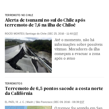
TERREMOTO NO CHILE
Alerta de tsunami no sul do Chile após
terremoto de 7,6 na ilha de Chiloé
ROCÍO MONTES
|
Santiago do Chile
|
DEC 25, 2016 - 11:48
EST
Até o momento, não há
informações sobre possíveis
vítimas. Moradores da ilha
começam a evacuar a zona
após o aviso
TERREMOTOS
Terremoto de 6,5 pontos sacode a costa norte
da Califórnia
EL PAÍS
/
R. J. C.
|
Madri / São Francisco
|
DEC 09, 2016 - 08:39
EST
O tremor foi sentido em San