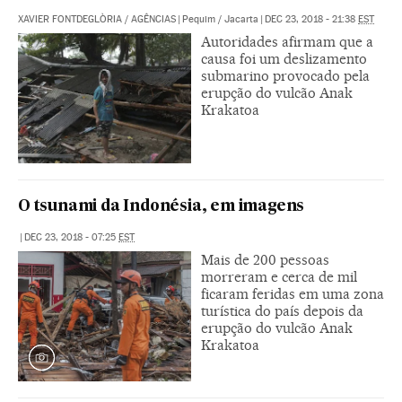
XAVIER FONTDEGLÒRIA
/
AGÊNCIAS
|
Pequim / Jacarta
|
DEC 23, 2018 - 21:38
EST
Autoridades afirmam que a
causa foi um deslizamento
submarino provocado pela
erupção do vulcão Anak
Krakatoa
O tsunami da Indonésia, em imagens
|
DEC 23, 2018 - 07:25
EST
Mais de 200 pessoas
morreram e cerca de mil
ficaram feridas em uma zona
turística do país depois da
erupção do vulcão Anak
Krakatoa