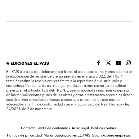
©
EDICIONES EL PAÍS
EL PAÍS BRASIL EN
EL PAÍS BRASI
EL PAÍS B
EL PA
EL PAÍS ejerce la oposición expresa frente al uso de sus obras y prestaciones en
la elaboración de revistas de prensa prevista en el artículo 32.1 del TRLPI;
también realiza la reserva expresa frente a la reproducción, distribución y
comunicación pública de sus trabajos y artículos sobre temas de actualidad
prevista en el artículo 33.1 del TRLPI; y, asimismo, realiza una reserva expresa
de las reproducciones y usos de las obras y otras prestaciones accesibles desde
este sitio web a medios de lectura mecánica u otros medios que resulten
adecuados a tal fin de conformidad con el artículo 67.3 del Real Decreto - ley
24/2021, de 2 de noviembre
Contacto
Venta de contenidos
Aviso legal
Política cookies
Política de privacidad
Mapa
Suscripciones EL PAÍS
Suscripciones empresas