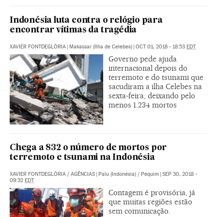
Indonésia luta contra o relógio para
encontrar vítimas da tragédia
XAVIER FONTDEGLÒRIA
|
Makassar (Ilha de Celebes)
|
OCT 01, 2018 - 18:53
EDT
Governo pede ajuda
internacional depois do
terremoto e do tsunami que
sacudiram a ilha Celebes na
sexta-feira, deixando pelo
menos 1.234 mortos
Chega a 832 o número de mortos por
terremoto e tsunami na Indonésia
XAVIER FONTDEGLÒRIA
/
AGÊNCIAS
|
Palu (Indonésia) / Pequim
|
SEP 30, 2018 -
09:32
EDT
Contagem é provisória, já
que muitas regiões estão
sem comunicação.