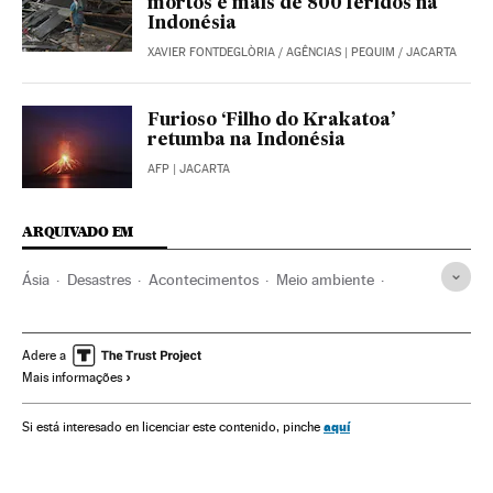
mortos e mais de 800 feridos na
Indonésia
XAVIER FONTDEGLÒRIA
/
AGÊNCIAS
| PEQUIM / JACARTA
Furioso ‘Filho do Krakatoa’
retumba na Indonésia
AFP
| JACARTA
ARQUIVADO EM
Ásia
Desastres
Acontecimentos
Meio ambiente
Indonésia
Erupções vulcões
Tsunami
Vulcões
Sudeste asiático
Maremotos
Sismos
Adere a
Mais informações
Espaços naturais
Desastres naturais
aquí
Si está interesado en licenciar este contenido, pinche