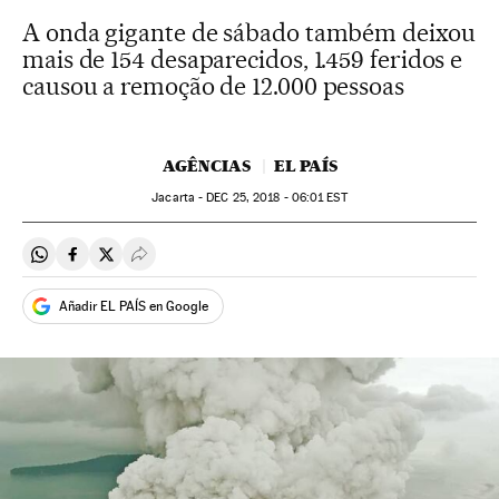
A onda gigante de sábado também deixou
mais de 154 desaparecidos, 1.459 feridos e
causou a remoção de 12.000 pessoas
AGÊNCIAS
EL PAÍS
Jacarta -
DEC
25, 2018 - 06:01
EST
Compartir en Whatsapp
Compartir en Facebook
Compartir en Twitter
Desplegar Redes Sociales
Añadir EL PAÍS en Google