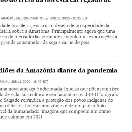
ho do trem da floresta carregado de
O ARAÚJO
/
MELISSA CHAN
|
Sinop
|
JUN 28, 2020 - 10:25
EDT
idade brasileira, encarna o desejo de prosperidade da
ústria sobre a Amazônia. Principalmente agora que uma
rrea de mercadorias pretende catapultar as exportações à
o grande consumidor de soja e carne do país
iões da Amazônia diante da pandemia
EMANAL
|
JUN 11, 2020 - 18:40
EDT
uma nova ameaça é adicionada àquelas que põem em risco
 de vida, sua cultura e seu habitat a covid-19. O fotógrafo
o Salgado reivindica a proteção dos povos indígenas do
 guardiões da floresta amazônica e de um patrimônio
ável da humanidade. Imagens que compõem um ótimo
 que culmina em 2021