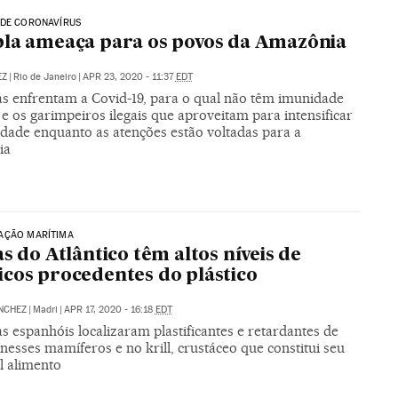
 DE CORONAVÍRUS
la ameaça para os povos da Amazônia
|
Rio de Janeiro
|
APR 23, 2020 - 11:37
EDT
as enfrentam a Covid-19, para o qual não têm imunidade
e os garimpeiros ilegais que aproveitam para intensificar
idade enquanto as atenções estão voltadas para a
ia
AÇÃO MARÍTIMA
as do Atlântico têm altos níveis de
cos procedentes do plástico
NCHEZ
|
Madri
|
APR 17, 2020 - 16:18
EDT
as espanhóis localizaram plastificantes e retardantes de
esses mamíferos e no krill, crustáceo que constitui seu
l alimento