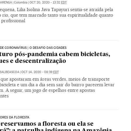
BARENGA
|
Colombia
|
OCT 20, 2020 - 13:32
EDT
quena, Lilia Isolina Java Tapayuri sentia-se atraída pela
o rio, que tem marcado tanto sua espiritualidade quanto
 profissional
DE CORONAVÍRUS | O DESAFIO DAS CIDADES
turo pós-pandemia cabem bicicletas,
es e descentralização
ABALBEASCOA
|
OCT 14, 2020 - 08:39
EDT
 que apostaram em áreas verdes, meios de transporte
icicleta e um dia a dia sem sair do bairro parecem levar
m. A seguir, um jogo de espelhos entre apostas
ntes
ORES DA FLORESTA
reservamos a floresta ou ela se
rá”: a patrulha indígena na Amazônia