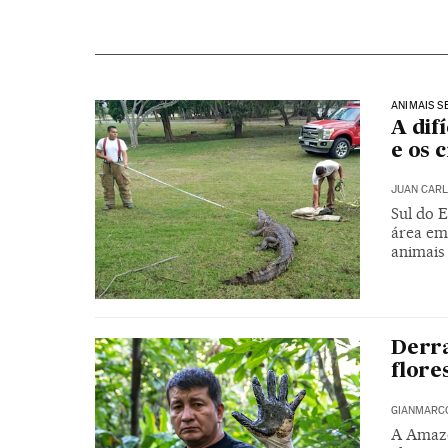
ANIMAIS S
A dif
e os 
JUAN CARL
Sul do E
área em
animais
Derr
flore
GIANMARCO
A Amazô