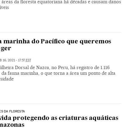
 áreas da floresta equatoriana há décadas e causam danos
íveis
a marinha do Pacífico que queremos
eger
B 16, 2021 - 17:57
EST
lheira Dorsal de Nazca, no Peru, há registro de 1.116
s da fauna marinha, o que torna a área um ponto de alta
rsidade
ES DA FLORESTA
ida protegendo as criaturas aquáticas
mazonas