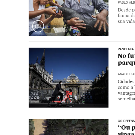
PABLO AL
Desde pe
fauna d
sua vida
PANDEMIA 
No fu
parqu
ANATXU Z
Cidades
como a b
vantage
semelha
OS DEFENS
“Ou p
vinga