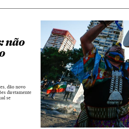
s: não
o
tes, dão novo
ões diretamente
ual se