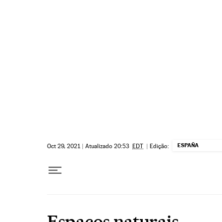
Pular para o conteúdo
ESPAÑA
Oct 29, 2021
|
Atualizado 20:53
EDT
|
Edição:
Espaços naturais