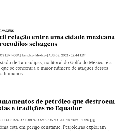
ELVAGENS
ícil relação entre uma cidade mexicana
crocodilos selvagens
OS ESPINOSA
|
Tampico (México)
|
AUG 02, 2021 - 19:44
EDT
stado de Tamaulipas, no litoral do Golfo do México, é a
 que se concentra o maior número de ataques desses
 a humanos
amamentos de petróleo que destroem
stas e tradições no Equador
 DI COSTANZO
/
LORENZO AMBROSINO
|
JUL 29, 2021 - 19:50
EDT
nia está em perigo constante. Petroleiras exploram