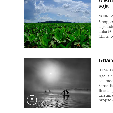
O son
soja
HERIBERT
Sinop, c
agroind
linha fé
China, 
Guard
EL PAÍS S
Agora, 
seu modo
Sebastiã
Brasil,
inestim
projeto