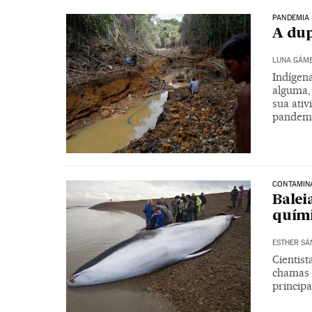
PANDEMIA
A dup
Indígen
alguma, 
sua ativ
pandem
CONTAMIN
Balei
quími
ESTHER SÁ
Cientist
chamas n
principa