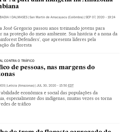
mbiana
BADIA I DALMASES
|
San Martín de Amacayacu (Colômbia)
|
SEP 07, 2020 - 19:24
ta José Gregorio passou anos treinando jovens para
r na proteção do meio ambiente. Sua história é a nona da
ainforest Defenders’, que apresenta líderes pela
ação da floresta
AL CONTRA O TRÁFICO
fico de pessoas, nas margens do
onas
IOS
|
Leticia (Amazonas)
|
JUL 30, 2020 - 15:50
EDT
rabilidade econômica e social das populações da
a, especialmente dos indígenas, muitas vezes os torna
redes de tráfico