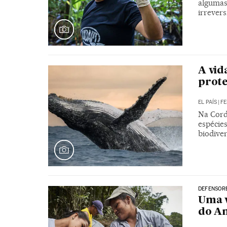
algumas
irrevers
A vid
prot
EL PAÍS
|
FE
Na Cordi
espécie
biodive
DEFENSOR
Uma v
do A