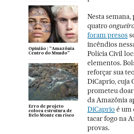
Nesta semana, 
quatro
ongueir
foram presos
s
incêndios ness
Opinião | "Amazônia
Polícia Civil l
Centro do Mundo"
elementos. Bol
reforçar sua te
DiCaprio, cuja 
prometeu doar 
da Amazônia a
Erro de projeto
DiCaprio
é um c
coloca estrutura de
Belo Monte em risco
tacar fogo na 
provas.