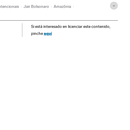
intencionais
Jair Bolsonaro
Amazônia
s
Incêndios florestais
Delitos ecológicos
Incêndios
Si está interesado en licenciar este contenido,
mérica do Sul
América Latina
América
aquí
pinche
te
Justiça