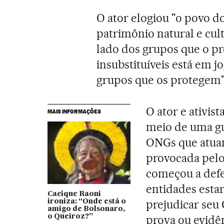
O ator elogiou "o povo do
patrimônio natural e cult
lado dos grupos que o pr
insubstituíveis está em j
grupos que os protegem"
O ator e ativis
MAIS INFORMAÇÕES
meio de uma gu
ONGs que atuam
provocada pelo
começou a defe
entidades esta
Cacique Raoni
prejudicar seu
ironiza: “Onde está o
amigo de Bolsonaro,
o Queiroz?”
prova ou evidên