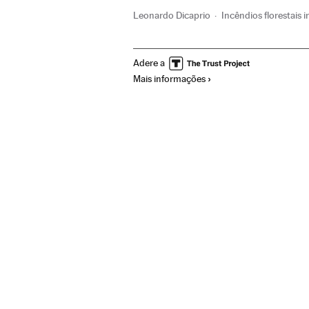
Leonardo Dicaprio
Incêndios florestais 
Incêndios intencionais
Reservas naturai
Adere a
Brasil
Espaços naturais
Acidentes
A
Mais informações
Acontecimentos
Delitos
Meio ambien