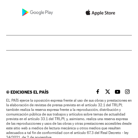
©
EDICIONES EL PAÍS
EL PAÍS BRASIL EN
EL PAÍS BRASI
EL PAÍS B
EL PA
EL PAÍS ejerce la oposición expresa frente al uso de sus obras y prestaciones en
la elaboración de revistas de prensa prevista en el artículo 32.1 del TRLPI;
también realiza la reserva expresa frente a la reproducción, distribución y
comunicación pública de sus trabajos y artículos sobre temas de actualidad
prevista en el artículo 33.1 del TRLPI; y, asimismo, realiza una reserva expresa
de las reproducciones y usos de las obras y otras prestaciones accesibles desde
este sitio web a medios de lectura mecánica u otros medios que resulten
adecuados a tal fin de conformidad con el artículo 67.3 del Real Decreto - ley
24/2021, de 2 de noviembre