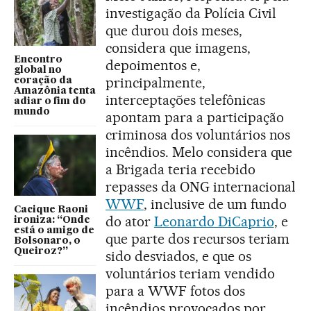
investigação da Polícia Civil
que durou dois meses,
considera que imagens,
Encontro
depoimentos e,
global no
principalmente,
coração da
Amazônia tenta
interceptações telefônicas
adiar o fim do
mundo
apontam para a participação
criminosa dos voluntários nos
incêndios. Melo considera que
a Brigada teria recebido
repasses da ONG internacional
WWF
, inclusive de um fundo
Cacique Raoni
do ator
Leonardo DiCaprio
, e
ironiza: “Onde
está o amigo de
que parte dos recursos teriam
Bolsonaro, o
Queiroz?”
sido desviados, e que os
voluntários teriam vendido
para a WWF fotos dos
incêndios provocados por