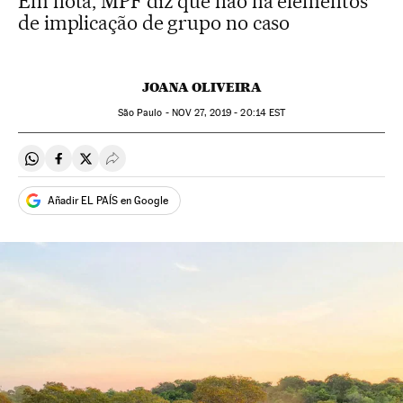
Em nota, MPF diz que não há elementos
de implicação de grupo no caso
JOANA OLIVEIRA
São Paulo -
NOV
27, 2019 - 20:14
EST
Compartir en Whatsapp
Compartir en Facebook
Compartir en Twitter
Desplegar Redes Sociales
Añadir EL PAÍS en Google