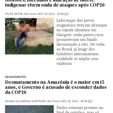
Invasões, incêndios e ameaças de morte:
indígenas vivem onda de ataques após COP26
FELIPE BETIM
|
São Paulo
|
NOV 19, 2021 - 16:56
EST
Lideranças dos povos
originários tiveram destaque
na cúpula climática em
Glasgow, onde países ricos
prometeram um fundo
direcionado a eles. De volta
ao Brasil, já longe dos
holofotes internacionais,
realidade se impõe com
violência
DESMATAMENTO
Desmatamento na Amazônia é o maior em 15
anos, e Governo é acusado de esconder dados
da COP26
NAIARA GALARRAGA GORTÁZAR
|
São Paulo
|
NOV 18, 2021 - 19:28
EST
Dados estavam prontos no
final de outubro, mas só