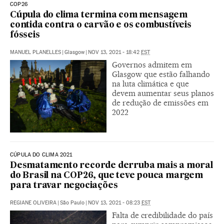
COP26
Cúpula do clima termina com mensagem
contida contra o carvão e os combustíveis
fósseis
MANUEL PLANELLES
|
Glasgow
|
NOV 13, 2021 - 18:42
EST
Governos admitem em
Glasgow que estão falhando
na luta climática e que
devem aumentar seus planos
de redução de emissões em
2022
CÚPULA DO CLIMA 2021
Desmatamento recorde derruba mais a moral
do Brasil na COP26, que teve pouca margem
para travar negociações
REGIANE OLIVEIRA
|
São Paulo
|
NOV 13, 2021 - 08:23
EST
Falta de credibilidade do país