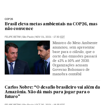
COP26
Brasil eleva metas ambientais na COP26, mas
não convence
FELIPE BETIM
|
São Paulo
|
NOV 01, 2021 - 17:30
EDT
Ministro do Meio Ambiente
anunciou, sem apresentar
base para o cálculo, que o
corte das emissões passará
de 43% a 50% até 2030.
Organizações acusam
Governo Bolsonaro de
manobra contábil
Carlos Nobre: “O desafio brasileiro vai além da
Amazônia. Não dá mais para jogar para o
futuro”
FELIPE BETIM
|
São Paulo
|
OCT 30, 2021 - 18:35
EDT