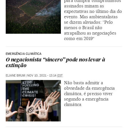
para cumprir compromissos
assinados minam as
expectativas no último dia do
evento. Mas ambientalistas
se dizem aliviados: “Pelo
menos o Brasil não
atrapalhou as negociações
como em 2019″
EMERGÊNCIA CLIMÁTICA
O negacionista “sincero” pode nos levar à
extinção
ELIANE BRUM
|
NOV 10, 2021 - 13:14
EST
Não basta admitir a
obviedade da emergência
climática, é preciso viver
segundo a emergência
climática