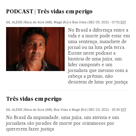
PODCAST | Três vidas em perigo
GIL ALESSI
|
Boca do Acre (AM), Magé (RJ) e Boa Vista
|
DEC 05, 2021 - 07:51
EST
No Brasil a diferença entre a
vida e a morte pode estar em
uma sentença, manchete de
jornal ou na luta pela terra.
Escute neste podcast a
história de uma juíza, um
líder camponês e um
jornalista que mesmo com a
cabeça a prêmio, não
desistem de lutar por justiça
Três vidas em perigo
GIL ALESSI
|
Boca do Acre (AM), Boa Vista e Magé (RJ)
|
DEC 03, 2021 - 15:34
EST
No Brasil da impunidade, uma juíza, um ativista e um
jornalista são jurados de morte por criminosos por
quererem fazer justiça