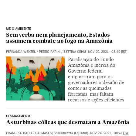
MEIO AMBIENTE
Sem verba nem planejamento, Estados
assumem combate ao fogo na Amazônia
FERNANDA WENZEL
/
PEDRO PAPINI
/
BETTINA GEHM
|
NOV 25, 2021 - 08:49
EST
Paralisação do Fundo
Amazônia e inércia do
Governo federal
empurraram para os
governadores o desafio de
conter as queimadas
florestais, mas faltam
recursos e ações eficientes
DESMATAMENTO
As turbinas eólicas que desmatam a Amazônia
FRANCESC BADIA I DALMASES
|
Sharamentsa (Equador)
|
NOV 24, 2021 - 08:47
EST