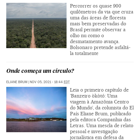
Percorrer os quase 900
quilômetros da via que cruza
uma das áreas de floresta
mais bem preservadas do
Brasil permite observar a
olho nu como o
desmatamento avança.
Bolsonaro pretende asfaltá-
la totalmente
Onde começa um círculo?
ELIANE BRUM
|
NOV 05, 2021 - 18:44
EDT
Leia o primeiro capítulo de
‘Banzeiro òkòtó: Uma
viagem à Amazônia Centro
do Mundo’, da colunista do El
País Eliane Brum, publicado
pela editora Companhia das
Letras. Uma mescla de relato
pessoal e investigação
jornalística em defesa da