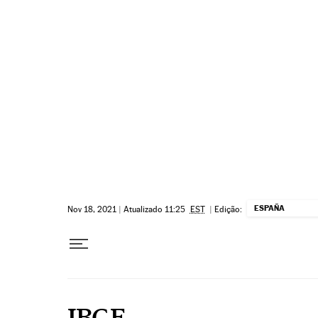
Pular para o conteúdo
ESPAÑA
Nov 18, 2021
|
Atualizado 11:25
EST
|
Edição:
IBGE