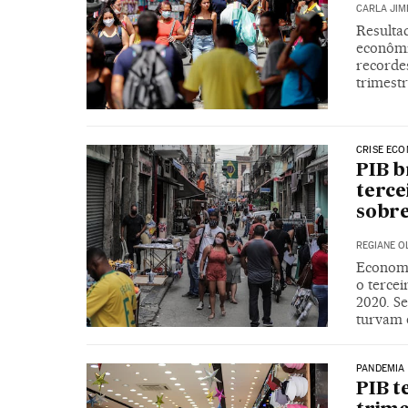
CARLA JIM
Resulta
econômi
recorde
trimest
CRISE EC
PIB b
terce
sobre
REGIANE O
Economi
o terce
2020. Se
turvam 
PANDEMIA
PIB t