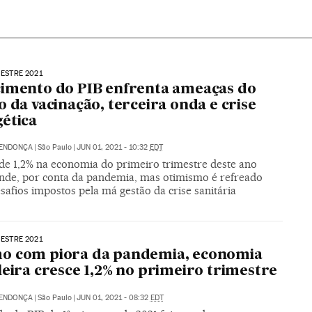
MESTRE 2021
imento do PIB enfrenta ameaças do
o da vacinação, terceira onda e crise
ética
MENDONÇA
|
São Paulo
|
JUN 01, 2021 - 10:32
EDT
de 1,2% na economia do primeiro trimestre deste ano
nde, por conta da pandemia, mas otimismo é refreado
safios impostos pela má gestão da crise sanitária
MESTRE 2021
o com piora da pandemia, economia
leira cresce 1,2% no primeiro trimestre
MENDONÇA
|
São Paulo
|
JUN 01, 2021 - 08:32
EDT