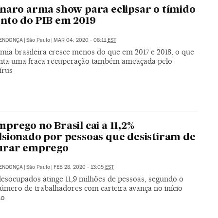
naro arma show para eclipsar o tímido
nto do PIB em 2019
MENDONÇA
|
São Paulo
|
MAR 04, 2020 - 08:11
EST
mia brasileira cresce menos do que em 2017 e 2018, o que
nta uma fraca recuperação também ameaçada pelo
írus
prego no Brasil cai a 11,2%
sionado por pessoas que desistiram de
urar emprego
MENDONÇA
|
São Paulo
|
FEB 28, 2020 - 13:05
EST
desocupados atinge 11,9 milhões de pessoas, segundo o
úmero de trabalhadores com carteira avança no início
no