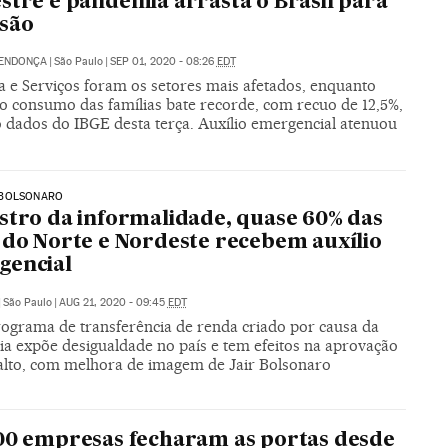
stre e pandemia arrasta o Brasil para
são
MENDONÇA
|
São Paulo
|
SEP 01, 2020 - 08:26
EDT
a e Serviços foram os setores mais afetados, enquanto
o consumo das famílias bate recorde, com recuo de 12,5%,
 dados do IBGE desta terça. Auxílio emergencial atenuou
BOLSONARO
stro da informalidade, quase 60% das
 do Norte e Nordeste recebem auxílio
gencial
|
São Paulo
|
AUG 21, 2020 - 09:45
EDT
ograma de transferência de renda criado por causa da
a expõe desigualdade no país e tem efeitos na aprovação
alto, com melhora de imagem de Jair Bolsonaro
00 empresas fecharam as portas desde