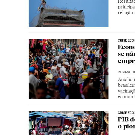
Resultad
princip
relação
CRISE EC
Econo
se nã
empr
REGIANE O
Auxílio 
brasilei
vacinaç
economi
CRISE EC
PIB d
o pio