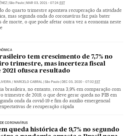
ÉNEZ
|
São Paulo
|
MAR 03, 2021 - 07:24
EST
do do quarto trimestre apontava recuperação da atividade
ca, mas segunda onda do coronavírus faz país bater
s de morte, o que pode afetar outra vez a economia neste
re
ONÔMICA
rasileiro tem crescimento de 7,7% no
iro trimestre, mas incerteza fiscal
 2021 ofusca resultado
LIVEIRA
/
MARCELO CABRAL
|
São Paulo
|
DEC 03, 2020 - 07:02
EST
a brasileira, no entanto, recua 3,9% em comparação com
iro trimestre de 2019, o que deve gerar queda no PIB em
gunda onda da covid-19 e fim do auxílio emergencial
expectativas de recuperação rápida
 DE CORONAVÍRUS
em queda histórica de 9,7% no segundo