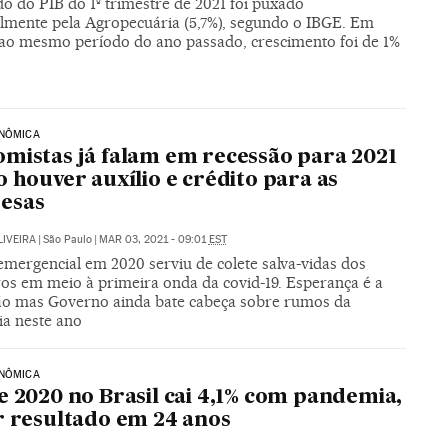
o do PIB do 1º trimestre de 2021 foi puxado
almente pela Agropecuária (5,7%), segundo o IBGE. Em
 ao mesmo período do ano passado, crescimento foi de 1%
ONÔMICA
mistas já falam em recessão para 2021
o houver auxílio e crédito para as
esas
LIVEIRA
|
São Paulo
|
MAR 03, 2021 - 09:01
EST
emergencial em 2020 serviu de colete salva-vidas dos
ros em meio à primeira onda da covid-19. Esperança é a
ão mas Governo ainda bate cabeça sobre rumos da
a neste ano
ONÔMICA
e 2020 no Brasil cai 4,1% com pandemia,
r resultado em 24 anos