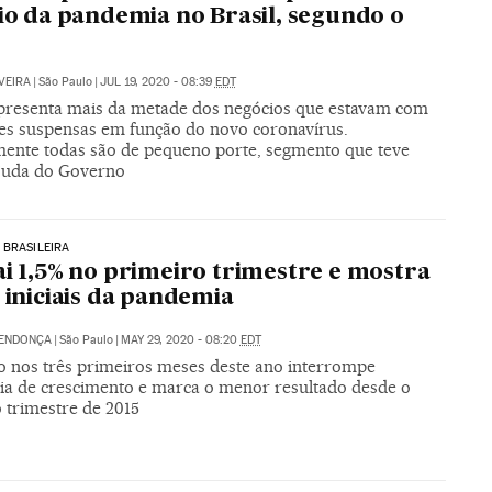
cio da pandemia no Brasil, segundo o
VEIRA
|
São Paulo
|
JUL 19, 2020 - 08:39
EDT
epresenta mais da metade dos negócios que estavam com
des suspensas em função do novo coronavírus.
mente todas são de pequeno porte, segmento que teve
juda do Governo
 BRASILEIRA
ai 1,5% no primeiro trimestre e mostra
s iniciais da pandemia
MENDONÇA
|
São Paulo
|
MAY 29, 2020 - 08:20
EDT
o nos três primeiros meses deste ano interrompe
ia de crescimento e marca o menor resultado desde o
 trimestre de 2015