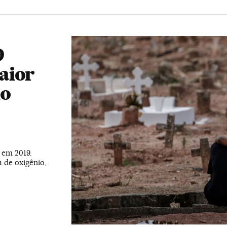
9
aior
no
 em 2019.
 de oxigênio,