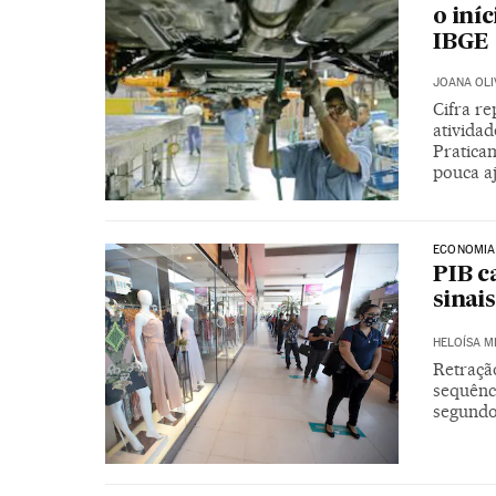
o iní
IBGE
JOANA OLI
Cifra r
ativida
Pratica
pouca a
ECONOMIA
PIB c
sinai
HELOÍSA 
Retraçã
sequênc
segundo