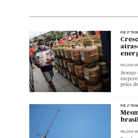
PIB 1º TRI
Cresc
atras
energ
HELOÍSA 
Avanço 
surpree
pelos de
PIB 1º TRI
Mesm
brasi
HELOÍSA 