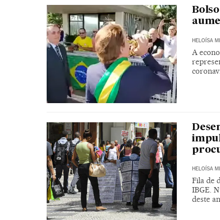
Bolso
aume
HELOÍSA 
A econo
represe
coronav
Desem
impul
proc
HELOÍSA 
Fila de 
IBGE. N
deste a