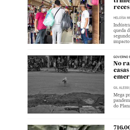
trime
reces
HELOÍSA 
Indústri
queda d
segundo
impacto
GOVERNO 
No ra
casas
emer
GIL ALESSI
Mega pr
pandemi
do Plan
716.0