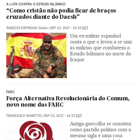
A LUTA CONTRA O ESTADO ISLÂMICO
“Como cristão não podia ficar de braços
cruzados diante do Daesh”
ÁNGELES ESPINOSA
|
Dubai
|
SEP 01, 2017 - 14:23
EDT
Um ex-militar espanhol
conta o que o levou a se unir
às milícias que combatem o
Estado Islâmico no norte do
Iraque
FARC
Força Alternativa Revolucionária do Comum,
novo nome das FARC
FRANCESCO MANETTO
|
SEP 01, 2017 - 14:22
EDT
Antiga guerrilha se constitui
como partido político com a
mesma sigla e uma rosa