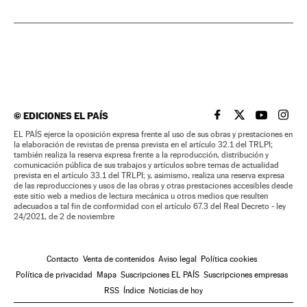
©
EDICIONES EL PAÍS
EL PAÍS BRASIL EN
EL PAÍS BRASI
EL PAÍS B
EL PA
EL PAÍS ejerce la oposición expresa frente al uso de sus obras y prestaciones en
la elaboración de revistas de prensa prevista en el artículo 32.1 del TRLPI;
también realiza la reserva expresa frente a la reproducción, distribución y
comunicación pública de sus trabajos y artículos sobre temas de actualidad
prevista en el artículo 33.1 del TRLPI; y, asimismo, realiza una reserva expresa
de las reproducciones y usos de las obras y otras prestaciones accesibles desde
este sitio web a medios de lectura mecánica u otros medios que resulten
adecuados a tal fin de conformidad con el artículo 67.3 del Real Decreto - ley
24/2021, de 2 de noviembre
Contacto
Venta de contenidos
Aviso legal
Política cookies
Política de privacidad
Mapa
Suscripciones EL PAÍS
Suscripciones empresas
RSS
Índice
Noticias de hoy