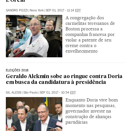
L’Oréal
SANDRO POZZI
|
Nova York
|
SEP 01, 2017 - 11:14
EDT
A congregação dos
carmelitas teresianos de
Boston processa a
companhia francesa por
violar a patente de seu
creme contra o
envelhecimento
ELEIÇÕES 2018
Geraldo Alckmin sobe ao ringue contra Doria
em busca da candidatura à presidência
GIL ALESSI
|
São Paulo
|
SEP 01, 2017 - 10:54
EDT
Enquanto Doria vive bom
momento nas pesquisas,
governador investe na
construção de alianças
partidárias