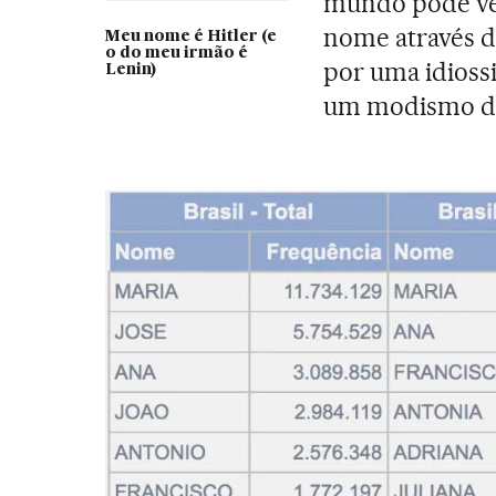
mundo pode ver
nome através 
Meu nome é Hitler (e
o do meu irmão é
por uma idiossi
Lenin)
um modismo d