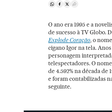
Compartir en Whatsapp
Compartir en Facebook
Compartir en Twitter
Desplegar Redes Soci
O ano era 1995 e a noveli
de sucesso à TV Globo. D
Explode Coração
, o nome
cigano Igor na tela. Anos
personagem interpretada 
telespectadores. O nome
de 4.592% na década de 
e foram contabilizadas 
seguinte.