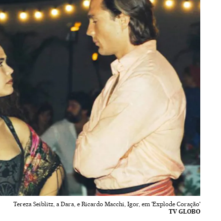
Tereza Seiblitz, a Dara, e Ricardo Macchi, Igor, em 'Explode Coração'
TV GLOBO