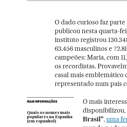
O dado curioso faz parte
publicou nesta quarta-fe
instituto registrou 130.
63.456 masculinos e 72.8
campeões: Maria, com 11,7
os recordistas. Provavel
casal mais emblemático d
representado num país c
O mais interess
MAIS INFORMAÇÕES
disponibilizou,
Quais os nomes mais
populares na Espanha
Brasil"
,
uma fe
(em espanhol)