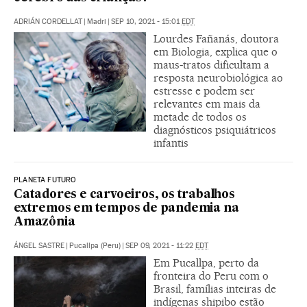
ADRIÁN CORDELLAT
|
Madri
|
SEP 10, 2021 - 15:01
EDT
Lourdes Fañanás, doutora
em Biologia, explica que o
maus-tratos dificultam a
resposta neurobiológica ao
estresse e podem ser
relevantes em mais da
metade de todos os
diagnósticos psiquiátricos
infantis
PLANETA FUTURO
Catadores e carvoeiros, os trabalhos
extremos em tempos de pandemia na
Amazônia
ÁNGEL SASTRE
|
Pucallpa (Peru)
|
SEP 09, 2021 - 11:22
EDT
Em Pucallpa, perto da
fronteira do Peru com o
Brasil, famílias inteiras de
indígenas shipibo estão