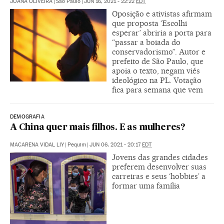
JOANA OLIVEIRA
|
São Paulo
|
JUN 16, 2021 - 22:22
EDT
Oposição e ativistas afirmam
que proposta ‘Escolhi
esperar’ abriria a porta para
“passar a boiada do
conservadorismo”. Autor e
prefeito de São Paulo, que
apoia o texto, negam viés
ideológico na PL. Votação
fica para semana que vem
DEMOGRAFIA
A China quer mais filhos. E as mulheres?
MACARENA VIDAL LIY
|
Pequim
|
JUN 06, 2021 - 20:17
EDT
Jovens das grandes cidades
preferem desenvolver suas
carreiras e seus ‘hobbies’ a
formar uma família