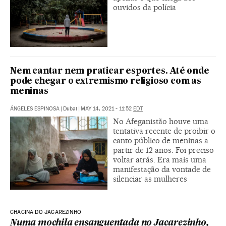
ouvidos da polícia
Nem cantar nem praticar esportes. Até onde
pode chegar o extremismo religioso com as
meninas
ÁNGELES ESPINOSA
|
Dubai
|
MAY 14, 2021 - 11:52
EDT
No Afeganistão houve uma
tentativa recente de proibir o
canto público de meninas a
partir de 12 anos. Foi preciso
voltar atrás. Era mais uma
manifestação da vontade de
silenciar as mulheres
CHACINA DO JACAREZINHO
Numa mochila ensanguentada no Jacarezinho,