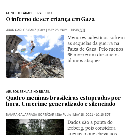
CONFLITO ÁRABE-ISRAELENSE
O inferno de ser criança em Gaza
JUAN CARLOS SANZ
|
Gaza
|
MAY 23, 2021 - 14:38
EDT
Menores palestinos sofrem
as sequelas da guerra na
Faixa de Gaza. Pelo menos
66 morreram durante os
últimos ataques
ABUSOS SEXUAIS NO BRASIL
Quatro meninas brasileiras estupradas por
hora. Um crime generalizado e silenciado
NAIARA GALARRAGA GORTÁZAR
|
São Paulo
|
MAY 18, 2021 - 10:16
EDT
Dados são a ponta do
iceberg, pois considera
apenas o que chega aos