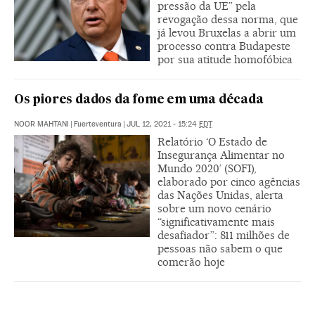
pressão da UE” pela
revogação dessa norma, que
já levou Bruxelas a abrir um
processo contra Budapeste
por sua atitude homofóbica
Os piores dados da fome em uma década
NOOR MAHTANI
|
Fuerteventura
|
JUL 12, 2021 - 15:24
EDT
Relatório ‘O Estado de
Insegurança Alimentar no
Mundo 2020’ (SOFI),
elaborado por cinco agências
das Nações Unidas, alerta
sobre um novo cenário
“significativamente mais
desafiador”: 811 milhões de
pessoas não sabem o que
comerão hoje