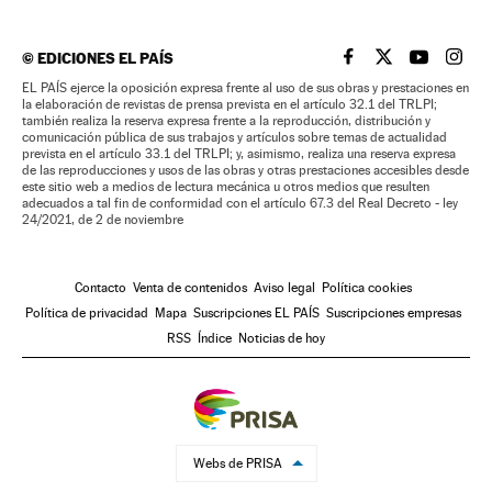
©
EDICIONES EL PAÍS
EL PAÍS BRASIL EN
EL PAÍS BRASI
EL PAÍS B
EL PA
EL PAÍS ejerce la oposición expresa frente al uso de sus obras y prestaciones en
la elaboración de revistas de prensa prevista en el artículo 32.1 del TRLPI;
también realiza la reserva expresa frente a la reproducción, distribución y
comunicación pública de sus trabajos y artículos sobre temas de actualidad
prevista en el artículo 33.1 del TRLPI; y, asimismo, realiza una reserva expresa
de las reproducciones y usos de las obras y otras prestaciones accesibles desde
este sitio web a medios de lectura mecánica u otros medios que resulten
adecuados a tal fin de conformidad con el artículo 67.3 del Real Decreto - ley
24/2021, de 2 de noviembre
Contacto
Venta de contenidos
Aviso legal
Política cookies
Política de privacidad
Mapa
Suscripciones EL PAÍS
Suscripciones empresas
RSS
Índice
Noticias de hoy
Webs de PRISA