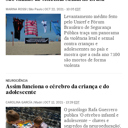
MARINA ROSSI
|
São Paulo
|
OCT 22, 2021 - 10:05
EDT
Levantamento inédito feito
pelo Unicef e Fórum
Brasileiro de Segurança
Pública traça um panorama
da violência letal e sexual
contra crianças e
adolescentes no país e
mostra que a cada ano 7.100
são mortos de forma
violenta
NEUROCIÊNCIA
Assim funciona o cérebro da criança e do
adolescente
CAROLINA GARCÍA
|
Madri
|
OCT 12, 2021 - 13:29
EDT
O psicólogo Rafa Guerrero
publica ‘O cérebro infantil e
adolescente – chaves e
segredos da neuroeducação’,