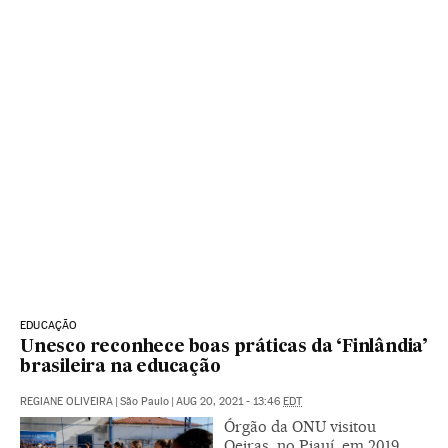
EDUCAÇÃO
Unesco reconhece boas práticas da ‘Finlândia’
brasileira na educação
REGIANE OLIVEIRA
|
São Paulo
|
AUG 20, 2021 - 13:46
EDT
Órgão da ONU visitou
Oeiras, no Piauí, em 2019