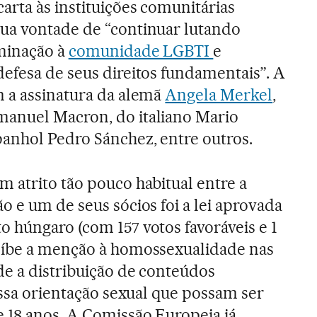
arta às instituições comunitárias
ua vontade de “continuar lutando
iminação à
comunidade LGBTI
e
efesa de seus direitos fundamentais”. A
m a assinatura da alemã
Angela Merkel
,
anuel Macron, do italiano Mario
panhol Pedro Sánchez, entre outros.
 atrito tão pouco habitual entre a
o e um de seus sócios foi a lei aprovada
 húngaro (com 157 votos favoráveis e 1
oíbe a menção à homossexualidade nas
de a distribuição de conteúdos
essa orientação sexual que possam ser
 18 anos. A Comissão Europeia já