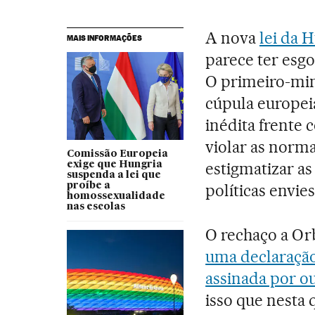
A nova
lei da 
MAIS INFORMAÇÕES
parece ter esgo
O primeiro-min
cúpula europei
inédita frente
violar as norma
Comissão Europeia
estigmatizar a
exige que Hungria
suspenda a lei que
proíbe a
políticas envie
homossexualidade
nas escolas
O rechaço a Or
uma declaração
assinada por ou
isso que nesta 