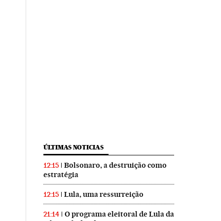
ÚLTIMAS NOTICIAS
Bolsonaro, a destruição como
12:15
estratégia
Lula, uma ressurreição
12:15
O programa eleitoral de Lula da
21:14