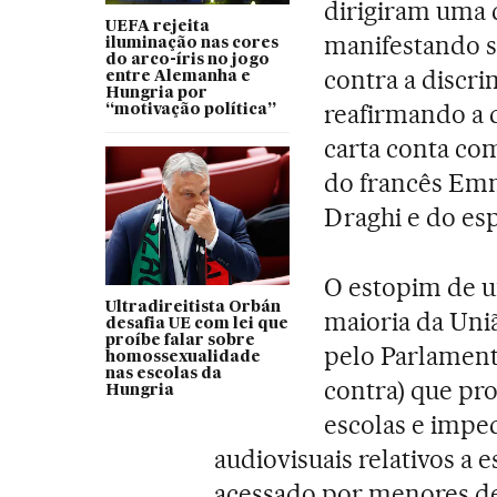
dirigiram uma c
UEFA rejeita
manifestando s
iluminação nas cores
do arco-íris no jogo
contra a discr
entre Alemanha e
Hungria por
reafirmando a d
“motivação política”
carta conta co
do francês Emm
Draghi e do es
O estopim de um
Ultradireitista Orbán
maioria da Uniã
desafia UE com lei que
proíbe falar sobre
pelo Parlamento
homossexualidade
nas escolas da
contra) que pr
Hungria
escolas e impe
audiovisuais relativos a 
acessado por menores de