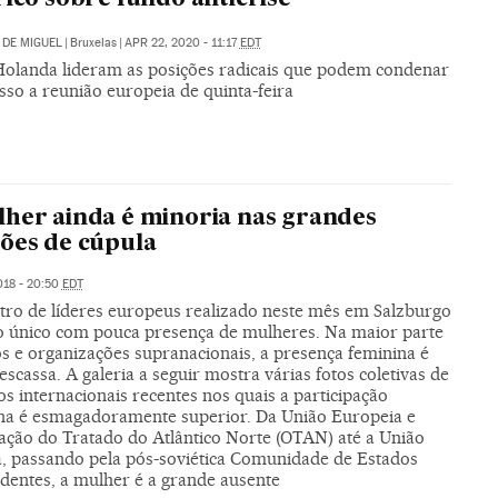
DE MIGUEL
|
Bruxelas
|
APR 22, 2020 - 11:17
EDT
e Holanda lideram as posições radicais que podem condenar
sso a reunião europeia de quinta-feira
her ainda é minoria nas grandes
ões de cúpula
018 - 20:50
EDT
tro de líderes europeus realizado neste mês em Salzburgo
 o único com pouca presença de mulheres. Na maior parte
os e organizações supranacionais, a presença feminina é
escassa. A galeria a seguir mostra várias fotos coletivas de
s internacionais recentes nos quais a participação
na é esmagadoramente superior. Da União Europeia e
ação do Tratado do Atlântico Norte (OTAN) até a União
a, passando pela pós-soviética Comunidade de Estados
dentes, a mulher é a grande ausente