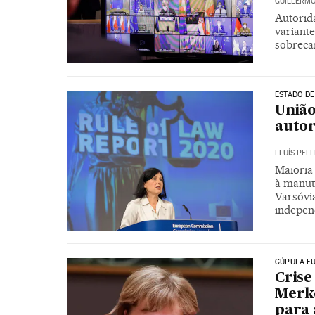
GUILLERMO
Autorida
variante
sobreca
ESTADO DE
União
autor
LLUÍS PELL
Maioria
à manut
Varsóvia
indepen
CÚPULA E
Crise
Merke
para 