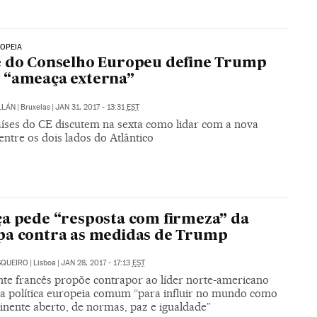
OPEIA
e do Conselho Europeu define Trump
 “ameaça externa”
LLÁN
|
Bruxelas
|
JAN 31, 2017 - 13:31
EST
aíses do CE discutem na sexta como lidar com a nova
entre os dois lados do Atlântico
a pede “resposta com firmeza” da
pa contra as medidas de Trump
SQUEIRO
|
Lisboa
|
JAN 28, 2017 - 17:13
EST
nte francês propõe contrapor ao líder norte-americano
 política europeia comum “para influir no mundo como
inente aberto, de normas, paz e igualdade”