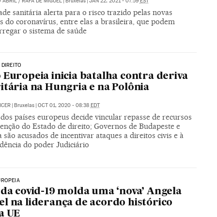
 ABRIL
/
RAFA DE MIGUEL
|
Bruxelas
|
JAN 22, 2021 - 07:59
EST
de sanitária alerta para o risco trazido pelas novas
s do coronavírus, entre elas a brasileira, que podem
rregar o sistema de saúde
 DIREITO
 Europeia inicia batalha contra deriva
itária na Hungria e na Polônia
ICER
|
Bruxelas
|
OCT 01, 2020 - 08:38
EDT
 dos países europeus decide vincular repasse de recursos
enção do Estado de direito; Governos de Budapeste e
 são acusados de incentivar ataques a direitos civis e à
dência do poder Judiciário
UROPEIA
 da covid-19 molda uma ‘nova’ Angela
l na liderança de acordo histórico
a UE