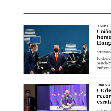
HUNGRIA
União
homof
Hung
BERNARDO 
16 chef
Sánchez
enfrent
PANDEMIA
UE de
recom
escal