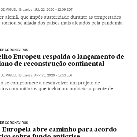
DE MIGUEL
|
Bruxelas
|
JUL 22, 2020 - 12:09
EDT
er alemã, que impôs austeridade durante as tempestades
, tornou-se aliada dos países mais afetados pela pandemia
 DE CORONAVÍRUS
lho Europeu respalda o lançamento de
ano de reconstrução continental
DE MIGUEL
|
Bruxelas
|
APR 23, 2020 - 17:53
EDT
o se compromete a desenvolver um projeto de
tos comunitários que inclua um ambicioso pacote de
 DE CORONAVÍRUS
 Europeia abre caminho para acordo
rico sobre fundo anticrise