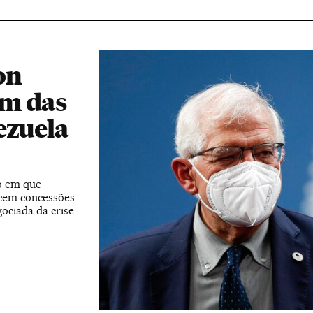
on
im das
ezuela
o em que
ecem concessões
ociada da crise