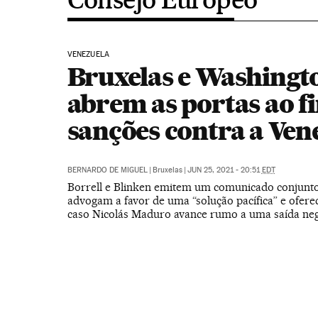
VENEZUELA
Bruxelas e Washingt
abrem as portas ao f
sanções contra a Ven
BERNARDO DE MIGUEL
|
Bruxelas
|
JUN 25, 2021 - 20:51
EDT
Borrell e Blinken emitem um comunicado conjunt
advogam a favor de uma “solução pacífica” e ofer
caso Nicolás Maduro avance rumo a uma saída neg