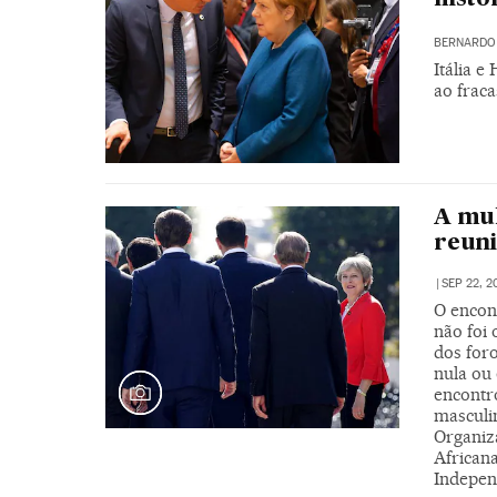
BERNARDO 
Itália 
ao fraca
A mul
reuni
|
SEP 22, 2
O encon
não foi
dos for
nula ou 
encontro
masculi
Organiz
African
Indepen