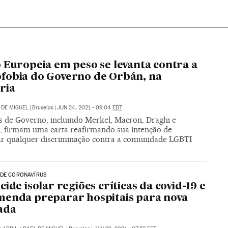
 Europeia em peso se levanta contra a
obia do Governo de Orbán, na
ria
DE MIGUEL
|
Bruxelas
|
JUN 24, 2021 - 09:04
EDT
es de Governo, incluindo Merkel, Macron, Draghi e
, firmam uma carta reafirmando sua intenção de
ar qualquer discriminação contra a comunidade LGBTI
 DE CORONAVÍRUS
cide isolar regiões críticas da covid-19 e
enda preparar hospitais para nova
ada