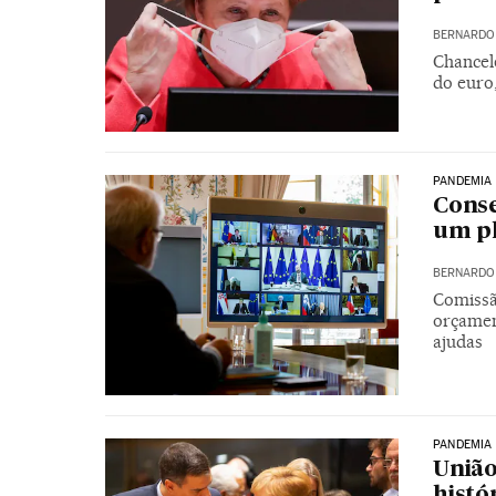
BERNARDO 
Chancel
do euro
PANDEMIA
Conse
um pl
BERNARDO 
Comissã
orçamen
ajudas
PANDEMIA
União
histó