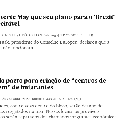
verte May que seu plano para o 'Brexit'
ceitável
DE MIGUEL
/
LUCÍA ABELLÁN
|
Salzburgo
|
SEP 20, 2018 - 15:15
EDT
Tusk, presidente do Conselho Europeu, declarou que a
a não funcionará
la pacto para criação de “centros de
em” de imigrantes
LLÁN
/
CLAUDI PÉREZ
|
Bruxelas
|
JUN 29, 2018 - 12:01
EDT
des, controladas dentro do bloco, serão destino de
es resgatados no mar. Nesses locais, os prováveis
dos serão separados dos chamados imigrantes econômicos