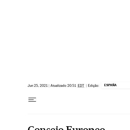
Pular para o conteúdo
ESPAÑA
Jun 25, 2021
|
Atualizado 20:51
EDT
|
Edição:
Consejo Europeo