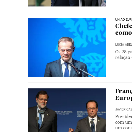
UNIÃO EUR
Chef
como
LUCÍA ABE
Os 28 p
relação 
Franç
Euro
JAVIER CA
Preside
com uma
um cont