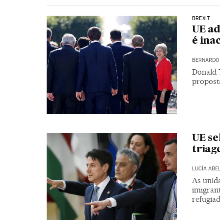
BREXIT
UE ad
é ina
BERNARDO 
Donald 
propost
UE se
triag
LUCÍA ABE
As unida
imigrant
refugia