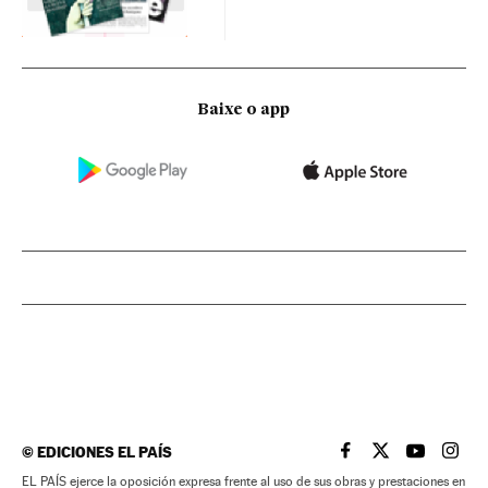
Baixe o app
©
EDICIONES EL PAÍS
EL PAÍS BRASIL EN
EL PAÍS BRASI
EL PAÍS B
EL PA
EL PAÍS ejerce la oposición expresa frente al uso de sus obras y prestaciones en