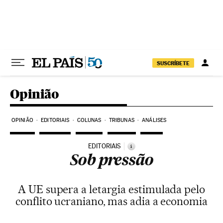
Pular para o conteúdo
SUSCRÍBETE
Opinião
OPINIÃO
EDITORIAIS
COLUNAS
TRIBUNAS
ANÁLISES
EDITORIAIS
i
Sob pressão
A UE supera a letargia estimulada pelo
conflito ucraniano, mas adia a economia