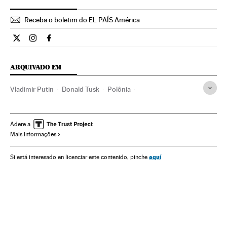
Receba o boletim do EL PAÍS América
Opiniao El País Brasil en Twitter
Opiniao El País Brasil en Instagram
Opiniao El País Brasil en Facebook
ARQUIVADO EM
Vladimir Putin
Donald Tusk
Polônia
Comissão Europeia
Europa Central
Itália
Consejo Europeo
União Europeia
Europa Ocidental
Adere a
Mais informações
Organizações internacionais
Europa
Relações exteriores
aquí
Si está interesado en licenciar este contenido, pinche