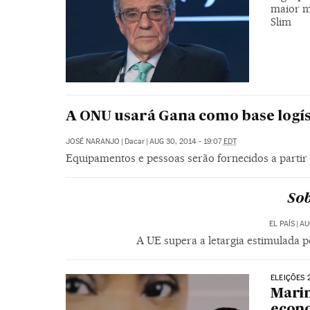
maior m
Slim
A ONU usará Gana como base logíst
JOSÉ NARANJO
|
Dacar
|
AUG 30, 2014 - 19:07
EDT
Equipamentos e pessoas serão fornecidos a partir
Sob
EL PAÍS
|
AU
A UE supera a letargia estimulada p
ELEIÇÕES 
Marin
econo