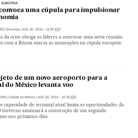
A EUROPEIA
convoca uma cúpula para impulsionar
onomia
REZ
|
Bruxelas
|
AUG 30, 2014 - 11:50
EDT
a da crise obriga os líderes a convocar uma nova reunião
ito com a Rússia marca as nomeações na cúpula europeia
jeto de um novo aeroporto para a
al do México levanta voo
RONA
|
Cidade do México
|
AUG 30, 2014 - 10:18
EDT
de capacidade do terminal atual limita as oportunidades da
O Governo anunciará a construção de um segundo
mo nos próximos dias