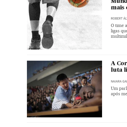
Mundi
mais 
ROBERT ÁL
O time a
ligas qu
multimi
A Cor
luta l
NAIARA G
Um parl
após me