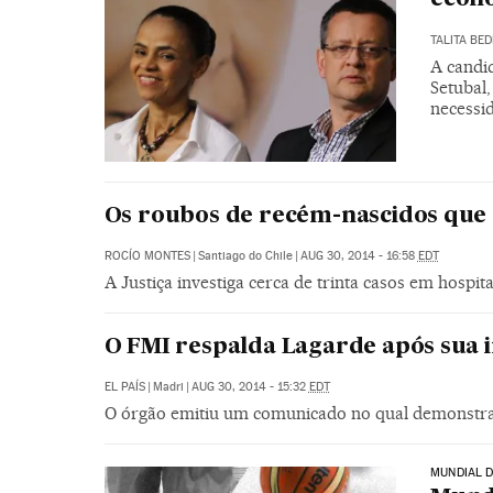
TALITA BED
A candi
Setubal,
necessid
Os roubos de recém-nascidos que
ROCÍO MONTES
|
Santiago do Chile
|
AUG 30, 2014 - 16:58
EDT
A Justiça investiga cerca de trinta casos em hospit
O FMI respalda Lagarde após sua i
EL PAÍS
|
Madri
|
AUG 30, 2014 - 15:32
EDT
O órgão emitiu um comunicado no qual demonstra “
MUNDIAL 