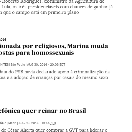
 Roberto Rodrigues, ex-ministro da Agricultura do
Lula, os três presidenciáveis com chances de ganhar já
m que o campo está em primeiro plano
2014
ionada por religiosos, Marina muda
stas para homossexuais
NITES
|
São Paulo
|
AUG 30, 2014 - 20:03
EDT
data do PSB havia declarado apoio à criminalização da
ia e à adoção de crianças por casais do mesmo sexo
efônica quer reinar no Brasil
ÑOZ
|
Madri
|
AUG 30, 2014 - 19:44
EDT
 de César Alierta quer comprar a GVT para liderar o