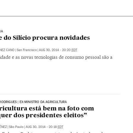
IA
e do Silício procura novidades
NEZ CANO
|
San Francisco
|
AUG 30, 2014 - 20:20
EDT
idade e as novas tecnologias de consumo pessoal são a
ODRIGUES | EX-MINISTRO DA AGRICULTURA
ricultura está bem na foto com
uer dos presidentes eleitos”
ÉNEZ
|
São Paulo
|
AUG 30, 2014 - 20:18
EDT