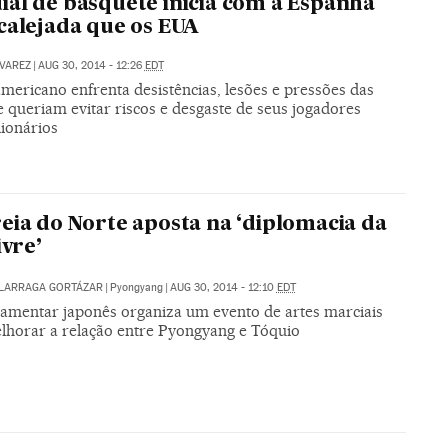
al de basquete inicia com a Espanha
calejada que os EUA
VAREZ
|
AUG 30, 2014 - 12:26
EDT
mericano enfrenta desistências, lesões e pressões das
e queriam evitar riscos e desgaste de seus jogadores
lionários
eia do Norte aposta na ‘diplomacia da
ivre’
ALARRAGA GORTÁZAR
|
Pyongyang
|
AUG 30, 2014 - 12:10
EDT
amentar japonês organiza um evento de artes marciais
lhorar a relação entre Pyongyang e Tóquio