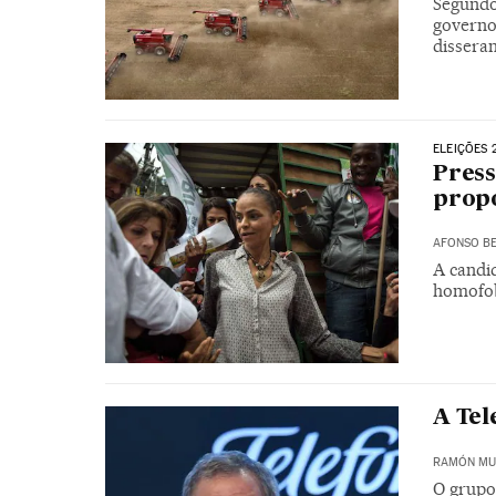
Segundo
governo 
dissera
ELEIÇÕES 
Press
propo
AFONSO BE
A candi
homofob
A Tel
RAMÓN MU
O grupo