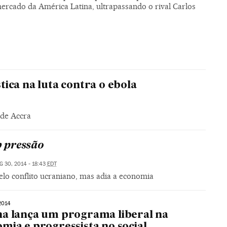
ercado da América Latina, ultrapassando o rival Carlos
ica na luta contra o ebola
 de Accra
 pressão
G 30, 2014 - 18:43
EDT
elo conflito ucraniano, mas adia a economia
2014
a lança um programa liberal na
mia e progressista no social