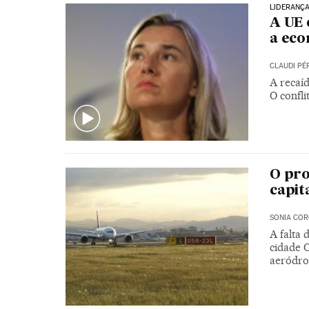
LIDERANÇ
A UE 
a ec
CLAUDI PÉ
A recaíd
O confl
O pro
capit
SONIA CO
A falta 
cidade 
aeródro