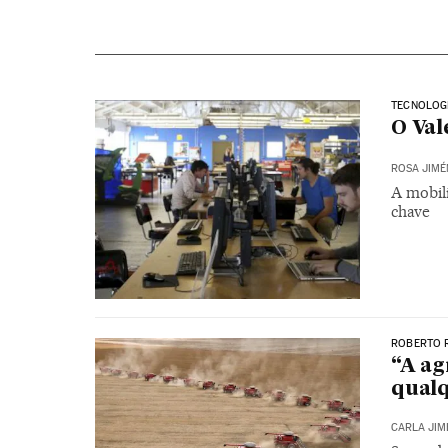
TECNOLOG
O Val
ROSA JIMÉ
A mobil
chave
ROBERTO R
“A ag
qualq
CARLA JIM