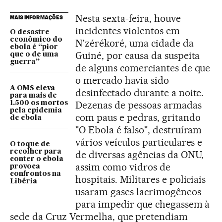
Nesta sexta-feira, houve
MAIS INFORMAÇÕES
incidentes violentos em
O desastre
econômico do
N'zérékoré, uma cidade da
ebola é “pior
Guiné, por causa da suspeita
que o de uma
guerra”
de alguns comerciantes de que
o mercado havia sido
A OMS eleva
desinfectado durante a noite.
para mais de
Dezenas de pessoas armadas
1.500 os mortos
pela epidemia
com paus e pedras, gritando
de ebola
"O Ebola é falso", destruíram
vários veículos particulares e
O toque de
recolher para
de diversas agências da ONU,
conter o ebola
assim como vidros de
provoca
confrontos na
hospitais. Militares e policiais
Libéria
usaram gases lacrimogêneos
para impedir que chegassem à
sede da Cruz Vermelha, que pretendiam