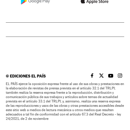
©
EDICIONES EL PAÍS
EL PAÍS BRASIL EN
EL PAÍS BRASI
EL PAÍS B
EL PA
EL PAÍS ejerce la oposición expresa frente al uso de sus obras y prestaciones en
la elaboración de revistas de prensa prevista en el artículo 32.1 del TRLPI;
también realiza la reserva expresa frente a la reproducción, distribución y
comunicación pública de sus trabajos y artículos sobre temas de actualidad
prevista en el artículo 33.1 del TRLPI; y, asimismo, realiza una reserva expresa
de las reproducciones y usos de las obras y otras prestaciones accesibles desde
este sitio web a medios de lectura mecánica u otros medios que resulten
adecuados a tal fin de conformidad con el artículo 67.3 del Real Decreto - ley
24/2021, de 2 de noviembre