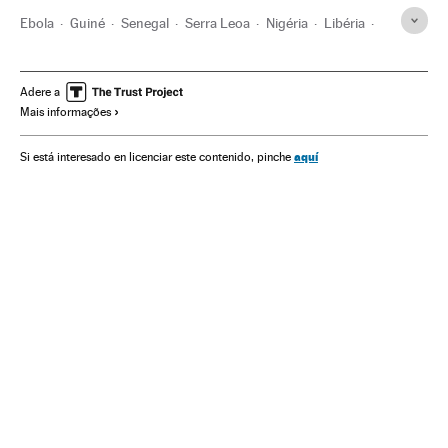
Ebola
Guiné
Senegal
Serra Leoa
Nigéria
Libéria
Gana
Epidemia
África Ocidental
África subsaariana
África central
África meridional
África
ONU
Adere a
Mais informações
Doenças infecciosas
Doenças
Organizações internacionais
Medicina
aquí
Si está interesado en licenciar este contenido, pinche
Relações exteriores
Saúde