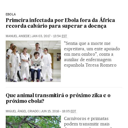
EBOLA
Primeira infectada por Ebola fora da África
recorda calvário para superar a doença
MANUEL ANSEDE
|
JAN 03, 2017 - 13:54
EST
"Sentia que a morte me
espreitava, um ente apoiado
em meu ombro", conta a
auxiliar de enfermagem
espanhola Teresa Romero
Que animal transmitirá o próximo zika e o
próximo ebola?
MIGUEL ÁNGEL CRIADO
|
JUN 15, 2016 - 18:05
EDT
Carnívoros e primatas
podem transmitir mais