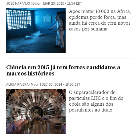
JOSÉ NARANJO
|
Dakar
|
MAR 23, 2015 - 11:54
EDT
Após matar 10.000 na África,
epidemia perde força, mas
ainda há cerca de cem novos
casos por semana
Ciência em 2015 já tem fortes candidatos a
marcos históricos
ALICIA RIVERA
|
Madri
|
DEC 30, 2014 - 18:30
EST
O superacelerador de
partículas LHC e o fim do
ebola são alguns dos
postulantes ao título