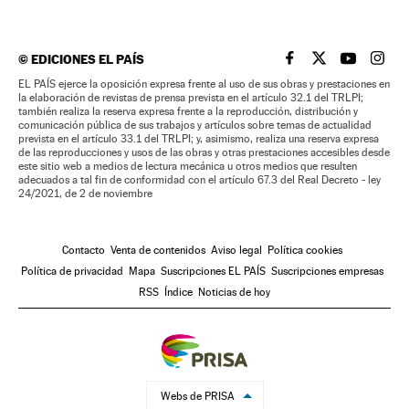
©
EDICIONES EL PAÍS
EL PAÍS BRASIL EN
EL PAÍS BRASI
EL PAÍS B
EL PA
EL PAÍS ejerce la oposición expresa frente al uso de sus obras y prestaciones en
la elaboración de revistas de prensa prevista en el artículo 32.1 del TRLPI;
también realiza la reserva expresa frente a la reproducción, distribución y
comunicación pública de sus trabajos y artículos sobre temas de actualidad
prevista en el artículo 33.1 del TRLPI; y, asimismo, realiza una reserva expresa
de las reproducciones y usos de las obras y otras prestaciones accesibles desde
este sitio web a medios de lectura mecánica u otros medios que resulten
adecuados a tal fin de conformidad con el artículo 67.3 del Real Decreto - ley
24/2021, de 2 de noviembre
Contacto
Venta de contenidos
Aviso legal
Política cookies
Política de privacidad
Mapa
Suscripciones EL PAÍS
Suscripciones empresas
RSS
Índice
Noticias de hoy
Webs de PRISA