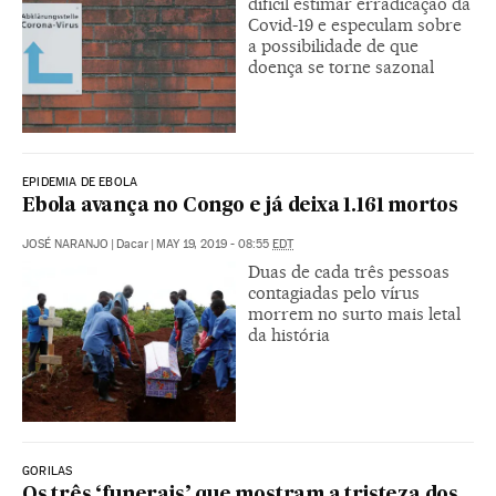
difícil estimar erradicação da
Covid-19 e especulam sobre
a possibilidade de que
doença se torne sazonal
EPIDEMIA DE EBOLA
Ebola avança no Congo e já deixa 1.161 mortos
JOSÉ NARANJO
|
Dacar
|
MAY 19, 2019 - 08:55
EDT
Duas de cada três pessoas
contagiadas pelo vírus
morrem no surto mais letal
da história
GORILAS
Os três ‘funerais’ que mostram a tristeza dos