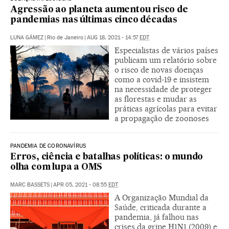
Agressão ao planeta aumentou risco de
pandemias nas últimas cinco décadas
|
Rio de Janeiro
|
AUG 18, 2021 - 14:57
EDT
Especialistas de vários países
publicam um relatório sobre
o risco de novas doenças
como a covid-19 e insistem
na necessidade de proteger
as florestas e mudar as
práticas agrícolas para evitar
a propagação de zoonoses
PANDEMIA DE CORONAVÍRUS
Erros, ciência e batalhas políticas: o mundo
olha com lupa a OMS
MARC BASSETS
|
APR 05, 2021 - 08:55
EDT
A Organização Mundial da
Saúde, criticada durante a
pandemia, já falhou nas
crises da gripe H1N1 (2009) e