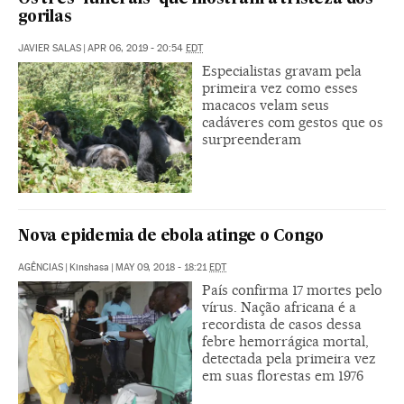
gorilas
JAVIER SALAS
|
APR 06, 2019 - 20:54
EDT
Especialistas gravam pela
primeira vez como esses
macacos velam seus
cadáveres com gestos que os
surpreenderam
Nova epidemia de ebola atinge o Congo
AGÊNCIAS
|
Kinshasa
|
MAY 09, 2018 - 18:21
EDT
País confirma 17 mortes pelo
vírus. Nação africana é a
recordista de casos dessa
febre hemorrágica mortal,
detectada pela primeira vez
em suas florestas em 1976