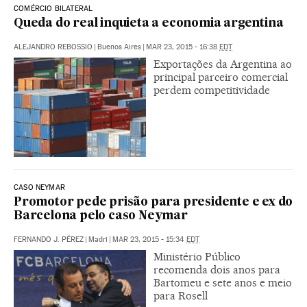
COMÉRCIO BILATERAL
Queda do real inquieta a economia argentina
ALEJANDRO REBOSSIO
|
Buenos Aires
|
MAR 23, 2015 - 16:38
EDT
Exportações da Argentina ao
principal parceiro comercial
perdem competitividade
CASO NEYMAR
Promotor pede prisão para presidente e ex do
Barcelona pelo caso Neymar
FERNANDO J. PÉREZ
|
Madri
|
MAR 23, 2015 - 15:34
EDT
Ministério Público
recomenda dois anos para
Bartomeu e sete anos e meio
para Rosell