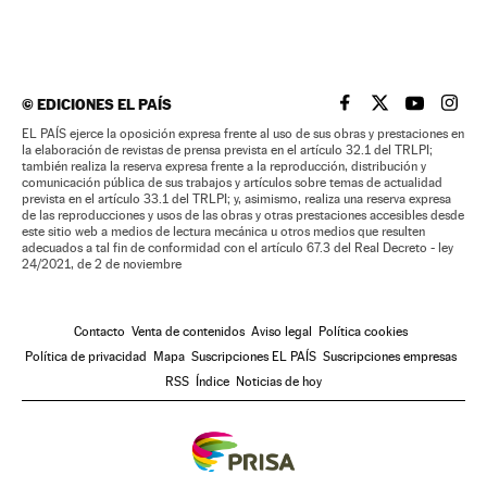
©
EDICIONES EL PAÍS
EL PAÍS BRASIL EN
EL PAÍS BRASI
EL PAÍS B
EL PA
EL PAÍS ejerce la oposición expresa frente al uso de sus obras y prestaciones en
la elaboración de revistas de prensa prevista en el artículo 32.1 del TRLPI;
también realiza la reserva expresa frente a la reproducción, distribución y
comunicación pública de sus trabajos y artículos sobre temas de actualidad
prevista en el artículo 33.1 del TRLPI; y, asimismo, realiza una reserva expresa
de las reproducciones y usos de las obras y otras prestaciones accesibles desde
este sitio web a medios de lectura mecánica u otros medios que resulten
adecuados a tal fin de conformidad con el artículo 67.3 del Real Decreto - ley
24/2021, de 2 de noviembre
Contacto
Venta de contenidos
Aviso legal
Política cookies
Política de privacidad
Mapa
Suscripciones EL PAÍS
Suscripciones empresas
RSS
Índice
Noticias de hoy