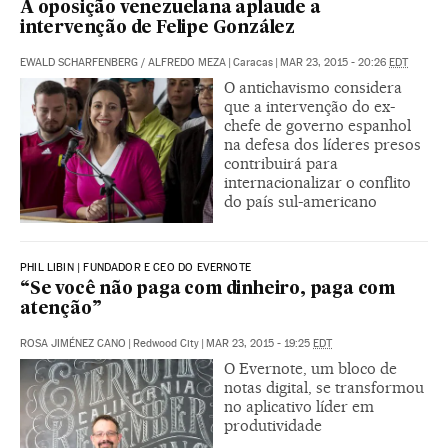
A oposição venezuelana aplaude a
intervenção de Felipe González
EWALD SCHARFENBERG
/
ALFREDO MEZA
|
Caracas
|
MAR 23, 2015 - 20:26
EDT
O antichavismo considera
que a intervenção do ex-
chefe de governo espanhol
na defesa dos líderes presos
contribuirá para
internacionalizar o conflito
do país sul-americano
PHIL LIBIN | FUNDADOR E CEO DO EVERNOTE
“Se você não paga com dinheiro, paga com
atenção”
ROSA JIMÉNEZ CANO
|
Redwood City
|
MAR 23, 2015 - 19:25
EDT
O Evernote, um bloco de
notas digital, se transformou
no aplicativo líder em
produtividade