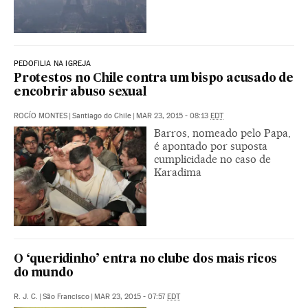
PEDOFILIA NA IGREJA
Protestos no Chile contra um bispo acusado de
encobrir abuso sexual
ROCÍO MONTES
|
Santiago do Chile
|
MAR 23, 2015 - 08:13
EDT
Barros, nomeado pelo Papa,
é apontado por suposta
cumplicidade no caso de
Karadima
O ‘queridinho’ entra no clube dos mais ricos
do mundo
R. J. C.
|
São Francisco
|
MAR 23, 2015 - 07:57
EDT