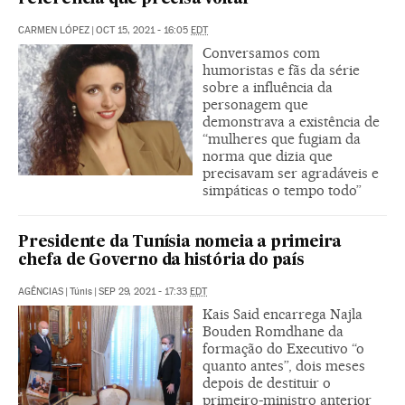
CARMEN LÓPEZ
|
OCT 15, 2021 - 16:05
EDT
Conversamos com
humoristas e fãs da série
sobre a influência da
personagem que
demonstrava a existência de
“mulheres que fugiam da
norma que dizia que
precisavam ser agradáveis e
simpáticas o tempo todo”
Presidente da Tunísia nomeia a primeira
chefa de Governo da história do país
AGÊNCIAS
|
Túnis
|
SEP 29, 2021 - 17:33
EDT
Kais Said encarrega Najla
Bouden Romdhane da
formação do Executivo “o
quanto antes”, dois meses
depois de destituir o
primeiro-ministro anterior