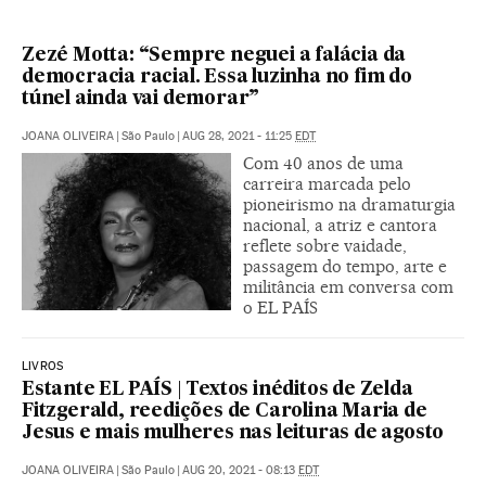
Zezé Motta: “Sempre neguei a falácia da
democracia racial. Essa luzinha no fim do
túnel ainda vai demorar”
JOANA OLIVEIRA
|
São Paulo
|
AUG 28, 2021 - 11:25
EDT
Com 40 anos de uma
carreira marcada pelo
pioneirismo na dramaturgia
nacional, a atriz e cantora
reflete sobre vaidade,
passagem do tempo, arte e
militância em conversa com
o EL PAÍS
LIVROS
Estante EL PAÍS | Textos inéditos de Zelda
Fitzgerald, reedições de Carolina Maria de
Jesus e mais mulheres nas leituras de agosto
JOANA OLIVEIRA
|
São Paulo
|
AUG 20, 2021 - 08:13
EDT