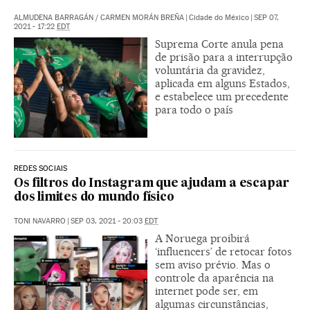
ALMUDENA BARRAGÁN
/
CARMEN MORÁN BREÑA
|
Cidade do México
|
SEP 07,
2021 - 17:22
EDT
Suprema Corte anula pena
de prisão para a interrupção
voluntária da gravidez,
aplicada em alguns Estados,
e estabelece um precedente
para todo o país
REDES SOCIAIS
Os filtros do Instagram que ajudam a escapar
dos limites do mundo físico
TONI NAVARRO
|
SEP 03, 2021 - 20:03
EDT
A Noruega proibirá
‘influencers’ de retocar fotos
sem aviso prévio. Mas o
controle da aparência na
internet pode ser, em
algumas circunstâncias,