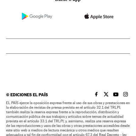
©
EDICIONES EL PAÍS
EL PAÍS BRASIL EN
EL PAÍS BRASI
EL PAÍS B
EL PA
EL PAÍS ejerce la oposición expresa frente al uso de sus obras y prestaciones en
la elaboración de revistas de prensa prevista en el artículo 32.1 del TRLPI;
también realiza la reserva expresa frente a la reproducción, distribución y
comunicación pública de sus trabajos y artículos sobre temas de actualidad
prevista en el artículo 33.1 del TRLPI; y, asimismo, realiza una reserva expresa
de las reproducciones y usos de las obras y otras prestaciones accesibles desde
este sitio web a medios de lectura mecánica u otros medios que resulten
adecuados a tal fin de conformidad con el artículo 67.3 del Real Decreto - ley