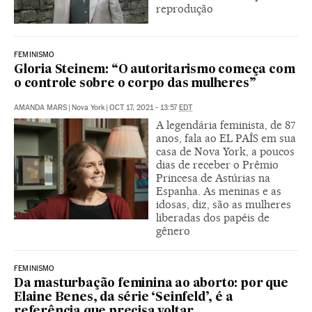
reprodução
FEMINISMO
Gloria Steinem: “O autoritarismo começa com
o controle sobre o corpo das mulheres”
AMANDA MARS
|
Nova York
|
OCT 17, 2021 - 13:57
EDT
A legendária feminista, de 87
anos, fala ao EL PAÍS em sua
casa de Nova York, a poucos
dias de receber o Prêmio
Princesa de Astúrias na
Espanha. As meninas e as
idosas, diz, são as mulheres
liberadas dos papéis de
gênero
FEMINISMO
Da masturbação feminina ao aborto: por que
Elaine Benes, da série ‘Seinfeld’, é a
referência que precisa voltar