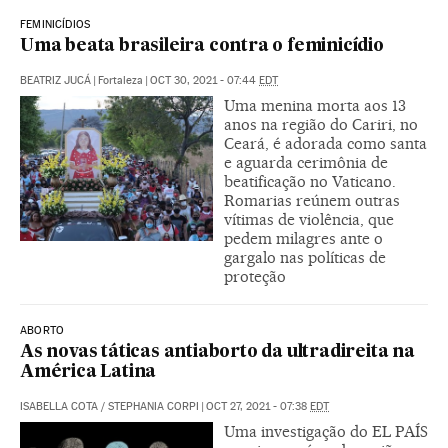
FEMINICÍDIOS
Uma beata brasileira contra o feminicídio
BEATRIZ JUCÁ
|
Fortaleza
|
OCT 30, 2021 - 07:44
EDT
Uma menina morta aos 13
anos na região do Cariri, no
Ceará, é adorada como santa
e aguarda cerimônia de
beatificação no Vaticano.
Romarias reúnem outras
vítimas de violência, que
pedem milagres ante o
gargalo nas políticas de
proteção
ABORTO
As novas táticas antiaborto da ultradireita na
América Latina
ISABELLA COTA
/
STEPHANIA CORPI
|
OCT 27, 2021 - 07:38
EDT
Uma investigação do EL PAÍS