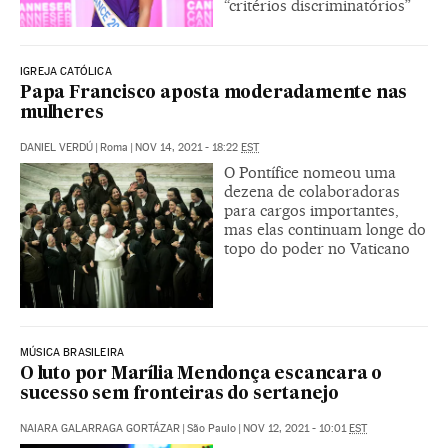
“critérios discriminatórios”
IGREJA CATÓLICA
Papa Francisco aposta moderadamente nas
mulheres
DANIEL VERDÚ
|
Roma
|
NOV 14, 2021 - 18:22
EST
O Pontífice nomeou uma
dezena de colaboradoras
para cargos importantes,
mas elas continuam longe do
topo do poder no Vaticano
MÚSICA BRASILEIRA
O luto por Marília Mendonça escancara o
sucesso sem fronteiras do sertanejo
NAIARA GALARRAGA GORTÁZAR
|
São Paulo
|
NOV 12, 2021 - 10:01
EST