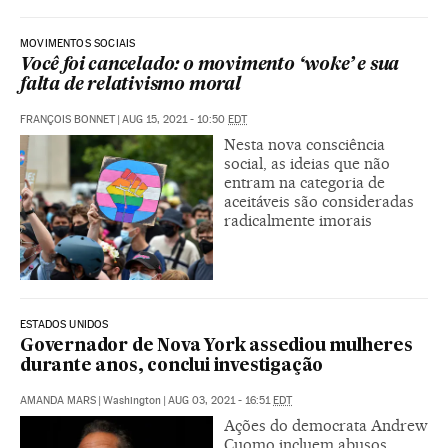
MOVIMENTOS SOCIAIS
Você foi cancelado: o movimento ‘woke’ e sua
falta de relativismo moral
FRANÇOIS BONNET
|
AUG 15, 2021 - 10:50
EDT
Nesta nova consciência
social, as ideias que não
entram na categoria de
aceitáveis são consideradas
radicalmente imorais
ESTADOS UNIDOS
Governador de Nova York assediou mulheres
durante anos, conclui investigação
AMANDA MARS
|
Washington
|
AUG 03, 2021 - 16:51
EDT
Ações do democrata Andrew
Cuomo incluem abusos