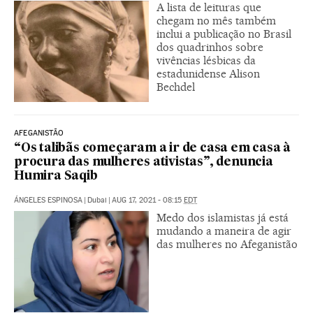
A lista de leituras que
chegam no mês também
inclui a publicação no Brasil
dos quadrinhos sobre
vivências lésbicas da
estadunidense Alison
Bechdel
AFEGANISTÃO
“Os talibãs começaram a ir de casa em casa à
procura das mulheres ativistas”, denuncia
Humira Saqib
ÁNGELES ESPINOSA
|
Dubai
|
AUG 17, 2021 - 08:15
EDT
Medo dos islamistas já está
mudando a maneira de agir
das mulheres no Afeganistão