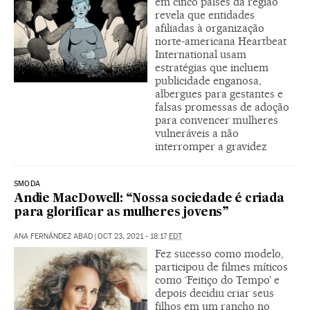
em cinco países da região
revela que entidades
afiliadas à organização
norte-americana Heartbeat
International usam
estratégias que incluem
publicidade enganosa,
albergues para gestantes e
falsas promessas de adoção
para convencer mulheres
vulneráveis a não
interromper a gravidez
SMODA
Andie MacDowell: “Nossa sociedade é criada
para glorificar as mulheres jovens”
ANA FERNÁNDEZ ABAD
|
OCT 23, 2021 - 18:17
EDT
Fez sucesso como modelo,
participou de filmes míticos
como ‘Feitiço do Tempo’ e
depois decidiu criar seus
filhos em um rancho no