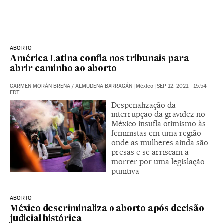
ABORTO
América Latina confia nos tribunais para
abrir caminho ao aborto
CARMEN MORÁN BREÑA
/
ALMUDENA BARRAGÁN
|
México
|
SEP 12, 2021 - 15:54
EDT
Despenalização da
interrupção da gravidez no
México insufla otimismo às
feministas em uma região
onde as mulheres ainda são
presas e se arriscam a
morrer por uma legislação
punitiva
ABORTO
México descriminaliza o aborto após decisão
judicial histórica