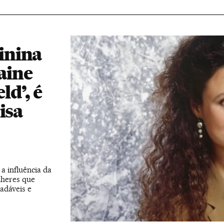
inina
aine
ld’, é
isa
a influência da
lheres que
adáveis e