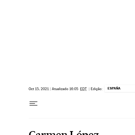
Pular para o conteúdo
ESPAÑA
Oct 15, 2021
|
Atualizado 16:05
EDT
|
Edição:
Carmen López