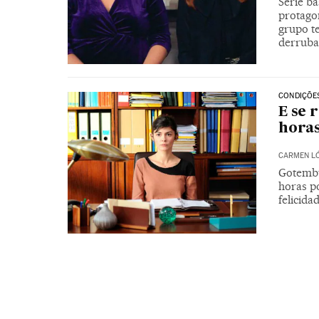
Série b
protago
grupo t
derruba
CONDIÇÕE
E se 
hora
CARMEN L
Gotembu
horas po
felicida