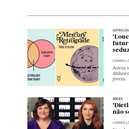
ASTROLOG
‘Louc
futur
seduz
CARMEN L
Astros 
dinheir
jovens.
SÉRIES
‘Diet
não s
CARMEN L