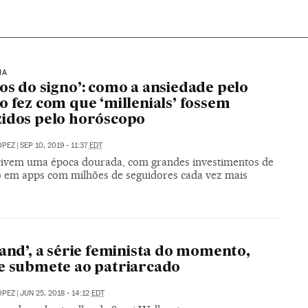
IA
os do signo’: como a ansiedade pelo
o fez com que ‘millenials’ fossem
idos pelo horóscopo
ÓPEZ
|
SEP 10, 2019 - 11:37
EDT
vivem uma época dourada, com grandes investimentos de
o em apps com milhões de seguidores cada vez mais
land’, a série feminista do momento,
e submete ao patriarcado
ÓPEZ
|
JUN 25, 2018 - 14:12
EDT