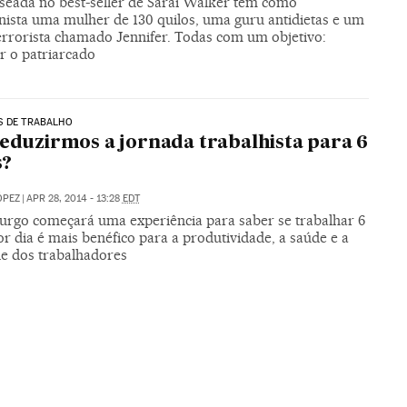
aseada no best-seller de Sarai Walker tem como
nista uma mulher de 130 quilos, uma guru antidietas e um
errorista chamado Jennifer. Todas com um objetivo:
r o patriarcado
S DE TRABALHO
reduzirmos a jornada trabalhista para 6
s?
ÓPEZ
|
APR 28, 2014 - 13:28
EDT
rgo começará uma experiência para saber se trabalhar 6
r dia é mais benéfico para a produtividade, a saúde e a
de dos trabalhadores