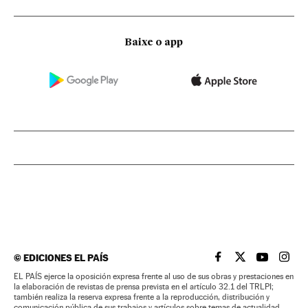
Baixe o app
©
EDICIONES EL PAÍS
EL PAÍS BRASIL EN
EL PAÍS BRASI
EL PAÍS B
EL PA
EL PAÍS ejerce la oposición expresa frente al uso de sus obras y prestaciones en
la elaboración de revistas de prensa prevista en el artículo 32.1 del TRLPI;
también realiza la reserva expresa frente a la reproducción, distribución y
comunicación pública de sus trabajos y artículos sobre temas de actualidad