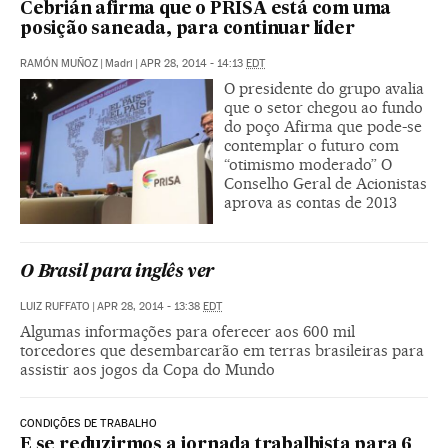
Cebrián afirma que o PRISA está com uma
posição saneada, para continuar líder
RAMÓN MUÑOZ
|
Madri
|
APR 28, 2014 - 14:13
EDT
O presidente do grupo avalia
que o setor chegou ao fundo
do poço Afirma que pode-se
contemplar o futuro com
“otimismo moderado” O
Conselho Geral de Acionistas
aprova as contas de 2013
O Brasil para inglês ver
LUIZ RUFFATO
|
APR 28, 2014 - 13:38
EDT
Algumas informações para oferecer aos 600 mil
torcedores que desembarcarão em terras brasileiras para
assistir aos jogos da Copa do Mundo
CONDIÇÕES DE TRABALHO
E se reduzirmos a jornada trabalhista para 6