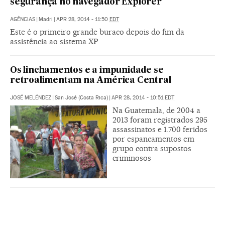
segurança no navegador Explorer
AGÊNCIAS
|
Madri
|
APR 28, 2014 - 11:50
EDT
Este é o primeiro grande buraco depois do fim da
assistência ao sistema XP
Os linchamentos e a impunidade se
retroalimentam na América Central
JOSÉ MELÉNDEZ
|
San José (Costa Rica)
|
APR 28, 2014 - 10:51
EDT
Na Guatemala, de 2004 a
2013 foram registrados 295
assassinatos e 1.700 feridos
por espancamentos em
grupo contra supostos
criminosos