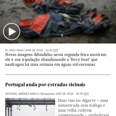
EL PAÍS
|
Madri
|
APR 28, 2014 - 21:42
EDT
Novas imagens difundidas nesta segunda-feira mostram
ele e sua tripulação abandonando o 'ferry boat' que
naufragou há uma semana em águas sul-coreanas
Portugal anda por estradas vicinais
ANTONIO JIMÉNEZ BARCA
|
Boliqueme
|
APR 28, 2014 - 20:55
EDT
Duas vias no Algarve – uma
autoestrada sem tráfego e
uma velha rodovia
congestionada – simbolizam