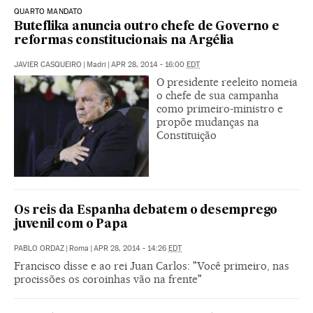
QUARTO MANDATO
Buteflika anuncia outro chefe de Governo e
reformas constitucionais na Argélia
JAVIER CASQUEIRO
|
Madri
|
APR 28, 2014 - 16:00
EDT
O presidente reeleito nomeia
o chefe de sua campanha
como primeiro-ministro e
propõe mudanças na
Constituição
Os reis da Espanha debatem o desemprego
juvenil com o Papa
PABLO ORDAZ
|
Roma
|
APR 28, 2014 - 14:26
EDT
Francisco disse e ao rei Juan Carlos: "Você primeiro, nas
procissões os coroinhas vão na frente"