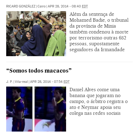
RICARD GONZÁLEZ
|
Cairo
|
APR 28, 2014 - 08:40
EDT
Além da sentença de
Mohamed Badie, o tribunal
da província de Minia
também condenou à morte
por terrorismo outras 652
pessoas, supostamente
seguidores da Irmandade
“Somos todos macacos”
J. P.
|
Vila-real
|
APR 28, 2014 - 07:54
EDT
Daniel Alves come uma
banana que jogaram no
campo, o árbitro registra o
ato e Neymar apoia seu
colega nas redes sociais