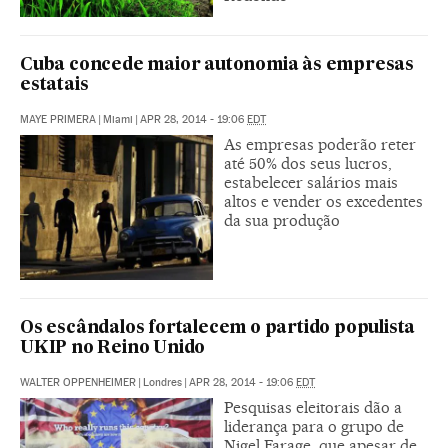
Cuba concede maior autonomia às empresas
estatais
MAYE PRIMERA
|
Miami
|
APR 28, 2014 - 19:06
EDT
As empresas poderão reter
até 50% dos seus lucros,
estabelecer salários mais
altos e vender os excedentes
da sua produção
Os escândalos fortalecem o partido populista
UKIP no Reino Unido
WALTER OPPENHEIMER
|
Londres
|
APR 28, 2014 - 19:06
EDT
Pesquisas eleitorais dão a
liderança para o grupo de
Nigel Farage, que apesar de