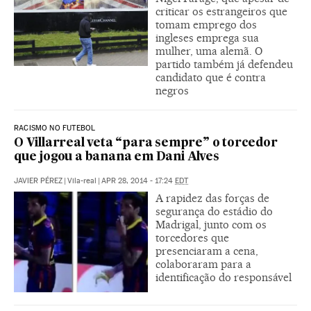
criticar os estrangeiros que
tomam emprego dos
ingleses emprega sua
mulher, uma alemã. O
partido também já defendeu
candidato que é contra
negros
RACISMO NO FUTEBOL
O Villarreal veta “para sempre” o torcedor
que jogou a banana em Dani Alves
JAVIER PÉREZ
|
Vila-real
|
APR 28, 2014 - 17:24
EDT
A rapidez das forças de
segurança do estádio do
Madrigal, junto com os
torcedores que
presenciaram a cena,
colaboraram para a
identificação do responsável