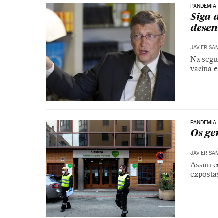
PANDEMIA
Siga 
desen
JAVIER SA
Na segu
vacina 
PANDEMIA
Os ge
JAVIER SA
Assim c
exposta