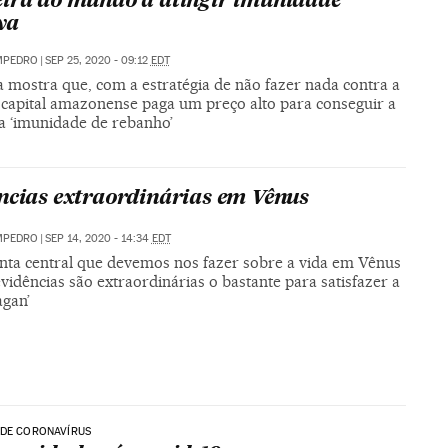
ira do mundo a atingir imunidade
va
MPEDRO
|
SEP 25, 2020 - 09:12
EDT
a mostra que, com a estratégia de não fazer nada contra a
 capital amazonense paga um preço alto para conseguir a
 ‘imunidade de rebanho’
ncias extraordinárias em Vênus
MPEDRO
|
SEP 14, 2020 - 14:34
EDT
nta central que devemos nos fazer sobre a vida em Vênus
evidências são extraordinárias o bastante para satisfazer a
agan’
 DE CORONAVÍRUS