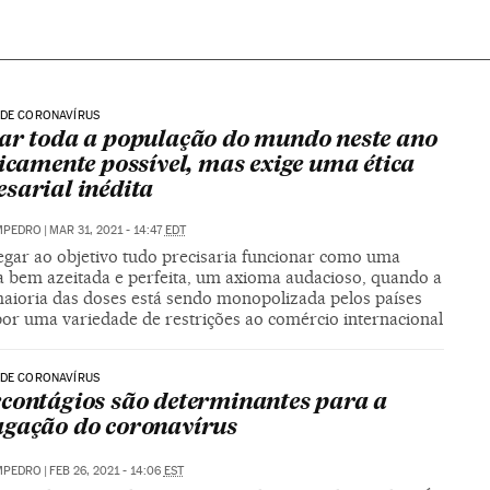
 DE CORONAVÍRUS
ar toda a população do mundo neste ano
nicamente possível, mas exige uma ética
sarial inédita
MPEDRO
|
MAR 31, 2021 - 14:47
EDT
egar ao objetivo tudo precisaria funcionar como uma
 bem azeitada e perfeita, um axioma audacioso, quando a
aioria das doses está sendo monopolizada pelos países
por uma variedade de restrições ao comércio internacional
 DE CORONAVÍRUS
contágios são determinantes para a
gação do coronavírus
MPEDRO
|
FEB 26, 2021 - 14:06
EST