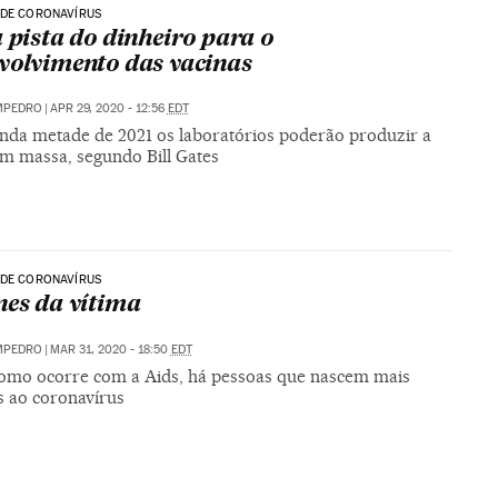
 DE CORONAVÍRUS
a pista do dinheiro para o
volvimento das vacinas
MPEDRO
|
APR 29, 2020 - 12:56
EDT
nda metade de 2021 os laboratórios poderão produzir a
em massa, segundo Bill Gates
 DE CORONAVÍRUS
nes da vítima
MPEDRO
|
MAR 31, 2020 - 18:50
EDT
omo ocorre com a Aids, há pessoas que nascem mais
s ao coronavírus