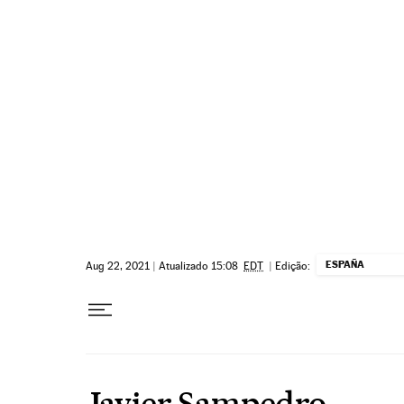
Pular para o conteúdo
ESPAÑA
Aug 22, 2021
|
Atualizado 15:08
EDT
|
Edição:
Javier Sampedro