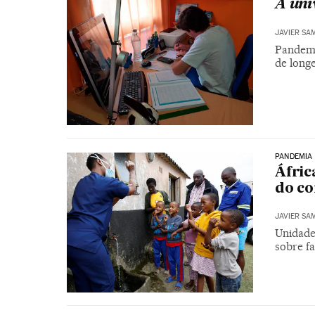
A uni
JAVIER SA
Pandemi
de long
PANDEMIA
Áfric
do co
JAVIER SA
Unidade
sobre fa