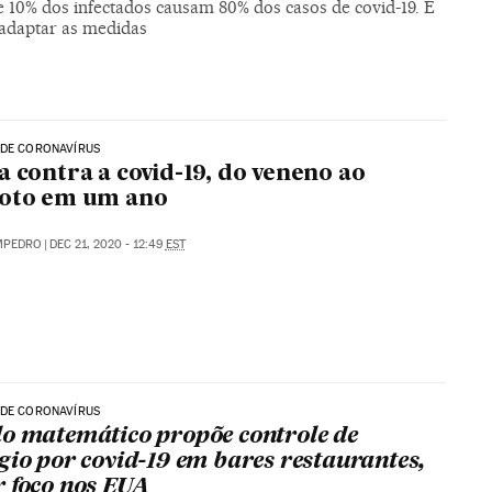
e 10% dos infectados causam 80% dos casos de covid-19. É
 adaptar as medidas
 DE CORONAVÍRUS
a contra a covid-19, do veneno ao
doto em um ano
MPEDRO
|
DEC 21, 2020 - 12:49
EST
 DE CORONAVÍRUS
o matemático propõe controle de
gio por covid-19 em bares restaurantes,
 foco nos EUA