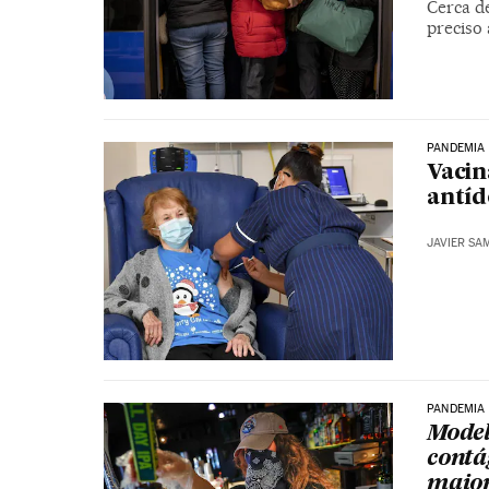
Cerca d
preciso
PANDEMIA
Vacin
antí
JAVIER SA
PANDEMIA
Model
contá
maior