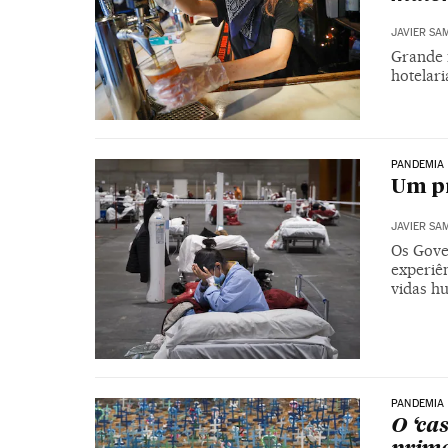
JAVIER SA
Grande 
hotelari
PANDEMIA 
Um p
JAVIER SA
Os Gove
experiê
vidas h
PANDEMIA
O ‘ca