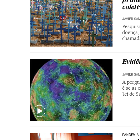
prime
coleti
JAVIER SA
Pesquis
doença,
chamada
Evidê
JAVIER SA
A pergu
é se as 
‘lei de S
PANDEMIA