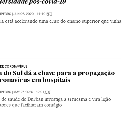
versidade pós-covid-19
MPEDRO
|
JUN 06, 2020 - 14:40
EDT
a está acelerando uma crise do ensino superior que vinha
e
 DE CORONAVÍRUS
a do Sul dá a chave para a propagação
ronavírus em hospitais
MPEDRO
|
MAY 27, 2020 - 12:01
EDT
 de saúde de Durban investiga a si mesma e vira lição
tores que facilitaram contágio