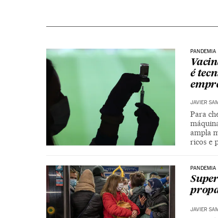
PANDEMIA
Vacin
é tec
empre
JAVIER SA
Para ch
máquina
ampla m
ricos e 
PANDEMIA
Super
propa
JAVIER SA