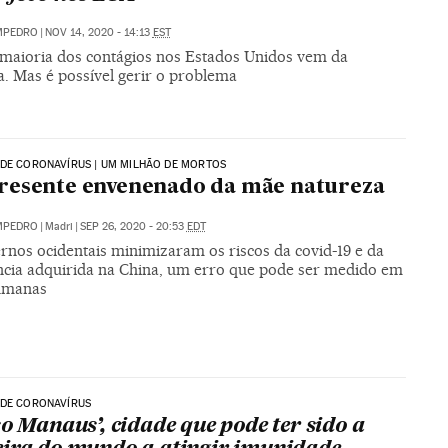
MPEDRO
|
NOV 14, 2020 - 14:13
EST
maioria dos contágios nos Estados Unidos vem da
a. Mas é possível gerir o problema
DE CORONAVÍRUS | UM MILHÃO DE MORTOS
resente envenenado da mãe natureza
MPEDRO
|
Madri
|
SEP 26, 2020 - 20:53
EDT
rnos ocidentais minimizaram os riscos da covid-19 e da
ncia adquirida na China, um erro que pode ser medido em
umanas
 DE CORONAVÍRUS
so Manaus’, cidade que pode ter sido a