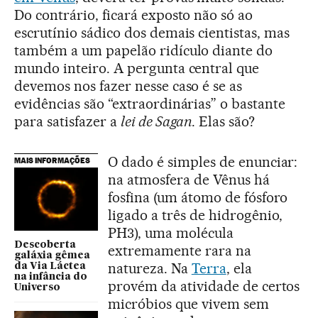
Do contrário, ficará exposto não só ao
escrutínio sádico dos demais cientistas, mas
também a um papelão ridículo diante do
mundo inteiro. A pergunta central que
devemos nos fazer nesse caso é se as
evidências são “extraordinárias” o bastante
para satisfazer a
lei de Sagan
. Elas são?
O dado é simples de enunciar:
MAIS INFORMAÇÕES
na atmosfera de Vênus há
fosfina (um átomo de fósforo
ligado a três de hidrogênio,
PH3), uma molécula
Descoberta
extremamente rara na
galáxia gêmea
natureza. Na
Terra
, ela
da Via Láctea
na infância do
provém da atividade de certos
Universo
micróbios que vivem sem