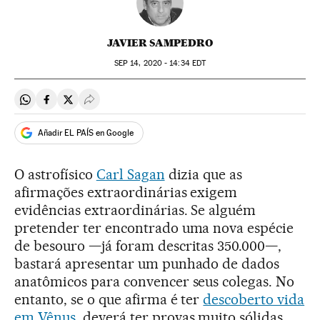
JAVIER SAMPEDRO
SEP
14, 2020 - 14:34
EDT
Compartir en Whatsapp
Compartir en Facebook
Compartir en Twitter
Desplegar Redes Sociales
Añadir EL PAÍS en Google
O astrofísico
Carl Sagan
dizia que as
afirmações extraordinárias exigem
evidências extraordinárias. Se alguém
pretender ter encontrado uma nova espécie
de besouro —já foram descritas 350.000—,
bastará apresentar um punhado de dados
anatômicos para convencer seus colegas. No
entanto, se o que afirma é ter
descoberto vida
em Vênus
, deverá ter provas muito sólidas.