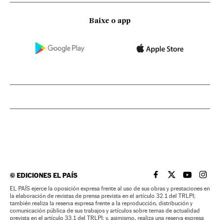
Baixe o app
©
EDICIONES EL PAÍS
EL PAÍS BRASIL EN
EL PAÍS BRASI
EL PAÍS B
EL PA
EL PAÍS ejerce la oposición expresa frente al uso de sus obras y prestaciones en
la elaboración de revistas de prensa prevista en el artículo 32.1 del TRLPI;
también realiza la reserva expresa frente a la reproducción, distribución y
comunicación pública de sus trabajos y artículos sobre temas de actualidad
prevista en el artículo 33.1 del TRLPI; y, asimismo, realiza una reserva expresa