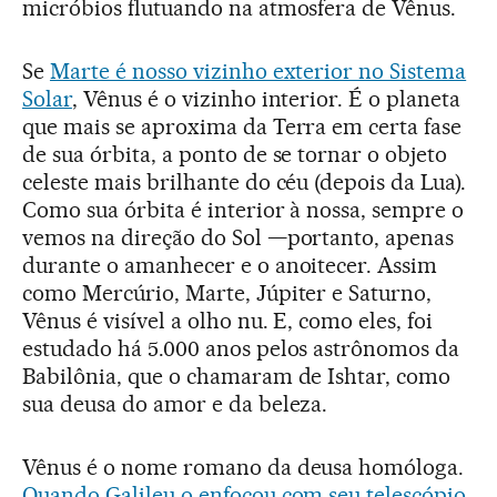
micróbios flutuando na atmosfera de Vênus.
Se
Marte é nosso vizinho exterior no Sistema
Solar
, Vênus é o vizinho interior. É o planeta
que mais se aproxima da Terra em certa fase
de sua órbita, a ponto de se tornar o objeto
celeste mais brilhante do céu (depois da Lua).
Como sua órbita é interior à nossa, sempre o
vemos na direção do Sol —portanto, apenas
durante o amanhecer e o anoitecer. Assim
como Mercúrio, Marte, Júpiter e Saturno,
Vênus é visível a olho nu. E, como eles, foi
estudado há 5.000 anos pelos astrônomos da
Babilônia, que o chamaram de Ishtar, como
sua deusa do amor e da beleza.
Vênus é o nome romano da deusa homóloga.
Quando Galileu o enfocou com seu telescópio