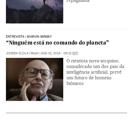
repaginada
ENTREVISTA | MARVIN MINSKY
“Ninguém está no comando do planeta”
JOSEBA ELOLA
|
Madri
|
AUG 31, 2014 - 09:12
EDT
O cientista nova-iorquino,
considerado um dos pais da
inteligência artificial, prevê
um futuro de homens
biônicos