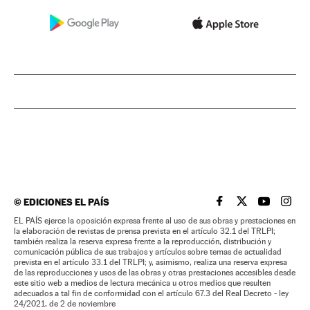
©
EDICIONES EL PAÍS
EL PAÍS BRASIL EN
EL PAÍS BRASI
EL PAÍS B
EL PA
EL PAÍS ejerce la oposición expresa frente al uso de sus obras y prestaciones en
la elaboración de revistas de prensa prevista en el artículo 32.1 del TRLPI;
también realiza la reserva expresa frente a la reproducción, distribución y
comunicación pública de sus trabajos y artículos sobre temas de actualidad
prevista en el artículo 33.1 del TRLPI; y, asimismo, realiza una reserva expresa
de las reproducciones y usos de las obras y otras prestaciones accesibles desde
este sitio web a medios de lectura mecánica u otros medios que resulten
adecuados a tal fin de conformidad con el artículo 67.3 del Real Decreto - ley
24/2021, de 2 de noviembre