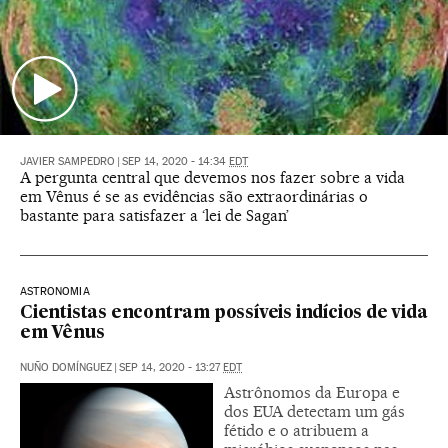
JAVIER SAMPEDRO
|
SEP 14, 2020 - 14:34
EDT
A pergunta central que devemos nos fazer sobre a vida
em Vênus é se as evidências são extraordinárias o
bastante para satisfazer a ‘lei de Sagan’
ASTRONOMIA
Cientistas encontram possíveis indícios de vida
em Vênus
NUÑO DOMÍNGUEZ
|
SEP 14, 2020 - 13:27
EDT
Astrônomos da Europa e
dos EUA detectam um gás
fétido e o atribuem a