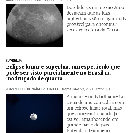
Dois líderes da missão Juno
destacam que as luas
jupiterianas são o lugar mais
provável para encontrar
seres vivos fora da Terra
SUPERLUA
Eclipse lunar e superlua, um espetáculo que
pode ser visto parcialmente no Brasil na
madrugada de quarta
JUAN MIGUEL HERNÁNDEZ BONILLA
|
Bogotá
|
MAY 25, 2021 - 15:22
EDT
A maior e mais brilhante Lua
cheia do ano coincidirá com
um eclipse lunar total, mas
que começará quando já
estiver amanhecendo em
grande parte do país.
Entenda o fenômeno