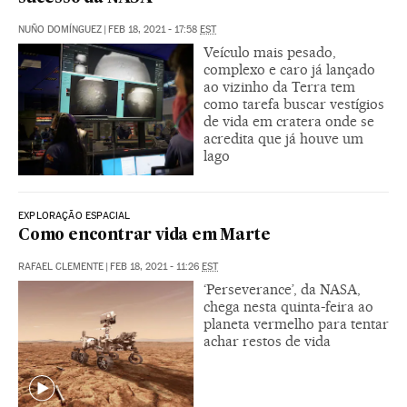
NUÑO DOMÍNGUEZ
|
FEB 18, 2021 - 17:58
EST
Veículo mais pesado,
complexo e caro já lançado
ao vizinho da Terra tem
como tarefa buscar vestígios
de vida em cratera onde se
acredita que já houve um
lago
EXPLORAÇÃO ESPACIAL
Como encontrar vida em Marte
RAFAEL CLEMENTE
|
FEB 18, 2021 - 11:26
EST
‘Perseverance’, da NASA,
chega nesta quinta-feira ao
planeta vermelho para tentar
achar restos de vida