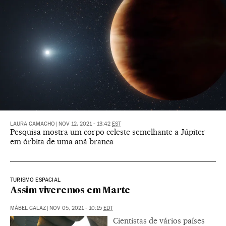
LAURA CAMACHO
|
NOV 12, 2021 - 13:42
EST
Pesquisa mostra um corpo celeste semelhante a Júpiter
em órbita de uma anã branca
TURISMO ESPACIAL
Assim viveremos em Marte
MÁBEL GALAZ
|
NOV 05, 2021 - 10:15
EDT
Cientistas de vários países