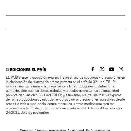
©
EDICIONES EL PAÍS
EL PAÍS BRASIL EN
EL PAÍS BRASI
EL PAÍS B
EL PA
EL PAÍS ejerce la oposición expresa frente al uso de sus obras y prestaciones en
la elaboración de revistas de prensa prevista en el artículo 32.1 del TRLPI;
también realiza la reserva expresa frente a la reproducción, distribución y
comunicación pública de sus trabajos y artículos sobre temas de actualidad
prevista en el artículo 33.1 del TRLPI; y, asimismo, realiza una reserva expresa
de las reproducciones y usos de las obras y otras prestaciones accesibles desde
este sitio web a medios de lectura mecánica u otros medios que resulten
adecuados a tal fin de conformidad con el artículo 67.3 del Real Decreto - ley
24/2021, de 2 de noviembre
Contacto
Venta de contenidos
Aviso legal
Política cookies