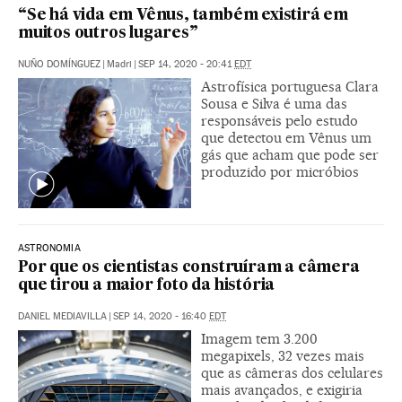
“Se há vida em Vênus, também existirá em
muitos outros lugares”
NUÑO DOMÍNGUEZ
|
Madri
|
SEP 14, 2020 - 20:41
EDT
Astrofísica portuguesa Clara
Sousa e Silva é uma das
responsáveis pelo estudo
que detectou em Vênus um
gás que acham que pode ser
produzido por micróbios
ASTRONOMIA
Por que os cientistas construíram a câmera
que tirou a maior foto da história
DANIEL MEDIAVILLA
|
SEP 14, 2020 - 16:40
EDT
Imagem tem 3.200
megapixels, 32 vezes mais
que as câmeras dos celulares
mais avançados, e exigiria