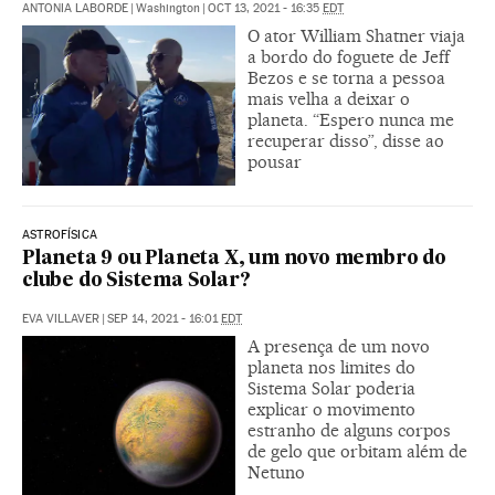
ANTONIA LABORDE
|
Washington
|
OCT 13, 2021 - 16:35
EDT
O ator William Shatner viaja
a bordo do foguete de Jeff
Bezos e se torna a pessoa
mais velha a deixar o
planeta. “Espero nunca me
recuperar disso”, disse ao
pousar
ASTROFÍSICA
Planeta 9 ou Planeta X, um novo membro do
clube do Sistema Solar?
EVA VILLAVER
|
SEP 14, 2021 - 16:01
EDT
A presença de um novo
planeta nos limites do
Sistema Solar poderia
explicar o movimento
estranho de alguns corpos
de gelo que orbitam além de
Netuno