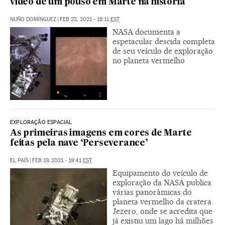
vídeo de um pouso em Marte na história
NUÑO DOMÍNGUEZ
|
FEB 22, 2021 - 18:11
EST
NASA documenta a
espetacular descida completa
de seu veículo de exploração
no planeta vermelho
EXPLORAÇÃO ESPACIAL
As primeiras imagens em cores de Marte
feitas pela nave ‘Perseverance’
EL PAÍS
|
FEB 19, 2021 - 19:41
EST
Equipamento do veículo de
exploração da NASA publica
várias panorâmicas do
planeta vermelho da cratera
Jezero, onde se acredita que
já existiu um lago há milhões