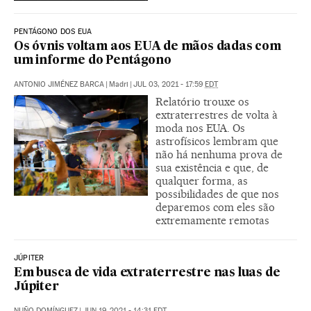
PENTÁGONO DOS EUA
Os óvnis voltam aos EUA de mãos dadas com
um informe do Pentágono
ANTONIO JIMÉNEZ BARCA
|
Madri
|
JUL 03, 2021 - 17:59
EDT
Relatório trouxe os
extraterrestres de volta à
moda nos EUA. Os
astrofísicos lembram que
não há nenhuma prova de
sua existência e que, de
qualquer forma, as
possibilidades de que nos
deparemos com eles são
extremamente remotas
JÚPITER
Em busca de vida extraterrestre nas luas de
Júpiter
NUÑO DOMÍNGUEZ
|
JUN 19, 2021 - 14:31
EDT