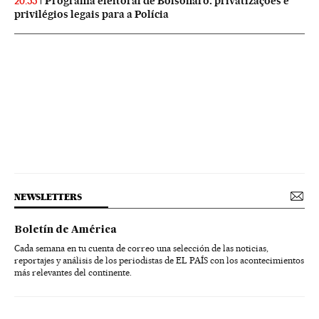
Programa eleitoral de Bolsonaro: privatizações e
20:55
privilégios legais para a Polícia
NEWSLETTERS
Boletín de América
Cada semana en tu cuenta de correo una selección de las noticias,
reportajes y análisis de los periodistas de EL PAÍS con los acontecimientos
más relevantes del continente.