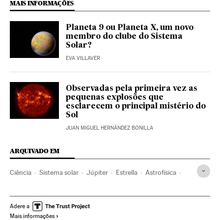
MAIS INFORMAÇÕES
Planeta 9 ou Planeta X, um novo
membro do clube do Sistema
Solar?
EVA VILLAVER
Observadas pela primeira vez as
pequenas explosões que
esclarecem o principal mistério do
Sol
JUAN MIGUEL HERNÁNDEZ BONILLA
ARQUIVADO EM
Ciência
Sistema solar
Júpiter
Estrella
Astrofísica
IAA-CSIC
Evolución
Investigação científica
Planetas
Galáxias
Adere a
Mais informações