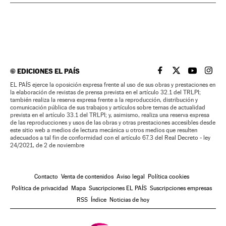
©
EDICIONES EL PAÍS
EL PAÍS BRASIL EN
EL PAÍS BRASI
EL PAÍS B
EL PA
EL PAÍS ejerce la oposición expresa frente al uso de sus obras y prestaciones en
la elaboración de revistas de prensa prevista en el artículo 32.1 del TRLPI;
también realiza la reserva expresa frente a la reproducción, distribución y
comunicación pública de sus trabajos y artículos sobre temas de actualidad
prevista en el artículo 33.1 del TRLPI; y, asimismo, realiza una reserva expresa
de las reproducciones y usos de las obras y otras prestaciones accesibles desde
este sitio web a medios de lectura mecánica u otros medios que resulten
adecuados a tal fin de conformidad con el artículo 67.3 del Real Decreto - ley
24/2021, de 2 de noviembre
Contacto
Venta de contenidos
Aviso legal
Política cookies
Política de privacidad
Mapa
Suscripciones EL PAÍS
Suscripciones empresas
RSS
Índice
Noticias de hoy