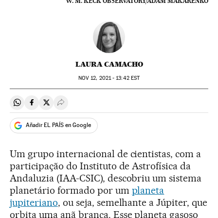
W. M. KECK OBSERVATORY/ADAM MAKARENKO
LAURA CAMACHO
NOV
12, 2021 - 13:42
EST
Compartir en Whatsapp
Compartir en Facebook
Compartir en Twitter
Desplegar Redes Sociales
Añadir EL PAÍS en Google
Um grupo internacional de cientistas, com a
participação do Instituto de Astrofísica da
Andaluzia (IAA-CSIC), descobriu um sistema
planetário formado por um
planeta
jupiteriano
, ou seja, semelhante a Júpiter, que
orbita uma anã branca. Esse planeta gasoso