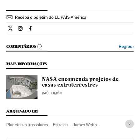
Receba o boletim do EL PAÍS América
Ciencia El País Brasil en Twitter
Ciencia El País Brasil en Instagram
Ciencia El País Brasil en Facebook
COMENTÁRIOS
Regras
›
COMENTÁRIOS
MAIS INFORMAÇÕES
NASA encomenda projetos de
casas extraterrestres
RAÚL LIMÓN
ARQUIVADO EM
Planetas extrassolares
Estrelas
James Webb
Telescópios
Extraterrestres