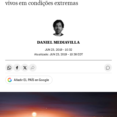
vivos em condições extremas
DANIEL MEDIAVILLA
JUN
23, 2019 - 10:32
atualizado:
JUN
23, 2019 - 10:38
EDT
Compartir en Whatsapp
Compartir en Facebook
Compartir en Twitter
Desplegar Redes Sociales
Come
Añadir EL PAÍS en Google