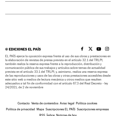
©
EDICIONES EL PAÍS
EL PAÍS BRASIL EN
EL PAÍS BRASI
EL PAÍS B
EL PA
EL PAÍS ejerce la oposición expresa frente al uso de sus obras y prestaciones en
la elaboración de revistas de prensa prevista en el artículo 32.1 del TRLPI;
también realiza la reserva expresa frente a la reproducción, distribución y
comunicación pública de sus trabajos y artículos sobre temas de actualidad
prevista en el artículo 33.1 del TRLPI; y, asimismo, realiza una reserva expresa
de las reproducciones y usos de las obras y otras prestaciones accesibles desde
este sitio web a medios de lectura mecánica u otros medios que resulten
adecuados a tal fin de conformidad con el artículo 67.3 del Real Decreto - ley
24/2021, de 2 de noviembre
Contacto
Venta de contenidos
Aviso legal
Política cookies
Política de privacidad
Mapa
Suscripciones EL PAÍS
Suscripciones empresas
RSS
Índice
Noticias de hoy