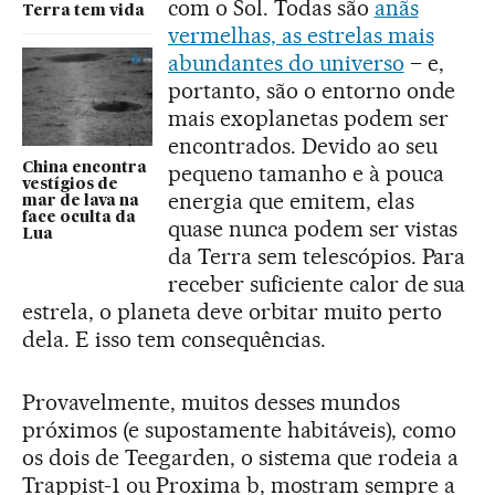
com o Sol. Todas são
anãs
Terra tem vida
vermelhas, as estrelas mais
abundantes do universo
– e,
portanto, são o entorno onde
mais exoplanetas podem ser
encontrados. Devido ao seu
China encontra
pequeno tamanho e à pouca
vestígios de
energia que emitem, elas
mar de lava na
face oculta da
quase nunca podem ser vistas
Lua
da Terra sem telescópios. Para
receber suficiente calor de sua
estrela, o planeta deve orbitar muito perto
dela. E isso tem consequências.
Provavelmente, muitos desses mundos
próximos (e supostamente habitáveis), como
os dois de Teegarden, o sistema que rodeia a
Trappist-1 ou Proxima b, mostram sempre a