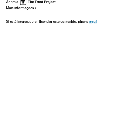
Astronáutica
Universo
Astronomia
Adere a
Mais informações
aquí
Si está interesado en licenciar este contenido, pinche