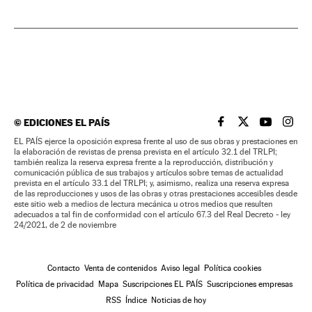
©
EDICIONES EL PAÍS
EL PAÍS BRASIL EN
EL PAÍS BRASI
EL PAÍS B
EL PA
EL PAÍS ejerce la oposición expresa frente al uso de sus obras y prestaciones en
la elaboración de revistas de prensa prevista en el artículo 32.1 del TRLPI;
también realiza la reserva expresa frente a la reproducción, distribución y
comunicación pública de sus trabajos y artículos sobre temas de actualidad
prevista en el artículo 33.1 del TRLPI; y, asimismo, realiza una reserva expresa
de las reproducciones y usos de las obras y otras prestaciones accesibles desde
este sitio web a medios de lectura mecánica u otros medios que resulten
adecuados a tal fin de conformidad con el artículo 67.3 del Real Decreto - ley
24/2021, de 2 de noviembre
Contacto
Venta de contenidos
Aviso legal
Política cookies
Política de privacidad
Mapa
Suscripciones EL PAÍS
Suscripciones empresas
RSS
Índice
Noticias de hoy