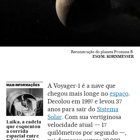
Reconstrução do planeta Proxima B.
ESO/M. KORNMESSER
A Voyager-1 é a nave que
MAIS INFORMAÇÕES
chegou mais longe no
espaço
.
Decolou em 1997 e levou 37
anos para sair do
Sistema
Solar
. Com sua vertiginosa
Laika, a cadela
velocidade atual — 17
que esquentou
quilômetros por segundo —,
a corrida
espacial entre