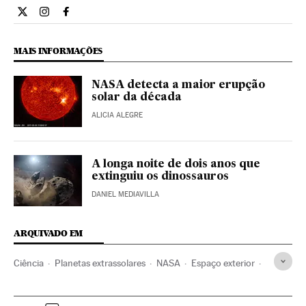
Ciencia El País Brasil en Twitter
Ciencia El País Brasil en Instagram
Ciencia El País Brasil en Facebook
MAIS INFORMAÇÕES
NASA detecta a maior erupção
solar da década
ALICIA ALEGRE
A longa noite de dois anos que
extinguiu os dinossauros
DANIEL MEDIAVILLA
ARQUIVADO EM
Ciência
Planetas extrassolares
NASA
Espaço exterior
Planetas
Agências espaciais
Sistema solar