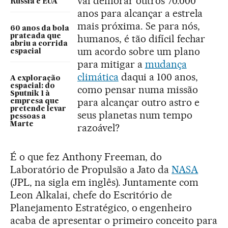
vai demorar outros 70.000
Rússia e EUA
anos para alcançar a estrela
mais próxima. Se para nós,
60 anos da bola
prateada que
humanos, é tão difícil fechar
abriu a corrida
um acordo sobre um plano
espacial
para mitigar a
mudança
climática
daqui a 100 anos,
A exploração
espacial: do
como pensar numa missão
Sputnik 1 à
para alcançar outro astro e
empresa que
pretende levar
seus planetas num tempo
pessoas a
Marte
razoável?
É o que fez Anthony Freeman, do
Laboratório de Propulsão a Jato da
NASA
(JPL, na sigla em inglês). Juntamente com
Leon Alkalai, chefe do Escritório de
Planejamento Estratégico, o engenheiro
acaba de apresentar o primeiro conceito para