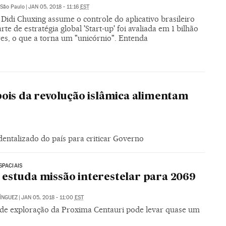
São Paulo
|
JAN 05, 2018 - 11:16
EST
Didi Chuxing assume o controle do aplicativo brasileiro
te de estratégia global 'Start-up' foi avaliada em 1 bilhão
res, o que a torna um "unicórnio". Entenda
ois da revolução islâmica alimentam
entalizado do país para criticar Governo
SPACIAIS
estuda missão interestelar para 2069
ÍNGUEZ
|
JAN 05, 2018 - 11:00
EST
 de exploração da Proxima Centauri pode levar quase um