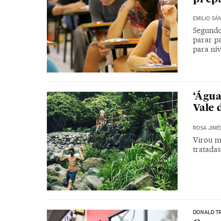
EMILIO SÁ
Segundo 
parar p
para nív
‘Água
Vale d
ROSA JIMÉ
Virou m
tratadas
DONALD T