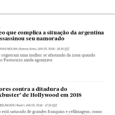
A
eo que complica a situação da argentina
ssassinou seu namorado
RIVAS MOLINA
|
Buenos Aires
|
JAN 05, 2018 - 18:30
EST
 registram uma mulher se afastando da zona quando
o Pastorizzo ainda agonizava
ores contra a ditadura do
kbuster’ de Hollywood em 2018
BELINCHÓN
|
Madri
|
JAN 05, 2018 - 17:24
EST
o está saturado de grandes franquias e refilmagens, como