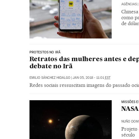
AGÊNCIAS
|
Chinesa 
como par
de dóla
PROTESTOS NO IRÃ
Retratos das mulheres antes e dep
debate no Irã
EMILIO SÁNCHEZ HIDALGO
|
JAN 05, 2018 - 11:01
EST
Redes sociais ressuscitam imagens do passado ocid
MISSÕES E
NASA 
NUÑO DOM
Projeto
século