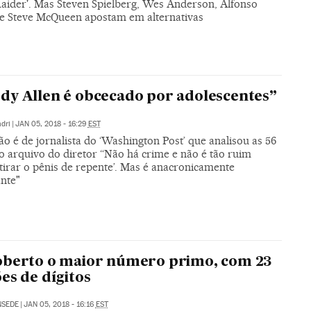
aider'. Mas Steven Spielberg, Wes Anderson, Alfonso
e Steve McQueen apostam em alternativas
y Allen é obcecado por adolescentes”
dri
|
JAN 05, 2018 - 16:29
EST
o é de jornalista do ‘Washington Post’ que analisou as 56
o arquivo do diretor “Não há crime e não é tão ruim
tirar o pênis de repente’. Mas é anacronicamente
nte"
oberto o maior número primo, com 23
es de dígitos
NSEDE
|
JAN 05, 2018 - 16:16
EST