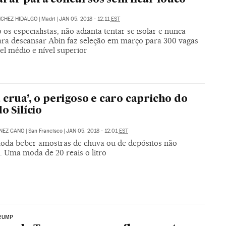
NCHEZ HIDALGO
|
Madri
|
JAN 05, 2018 - 12:11
EST
os especialistas, não adianta tentar se isolar e nunca
ara descansar Abin faz seleção em março para 300 vagas
el médio e nível superior
 crua’, o perigoso e caro capricho do
o Silício
NEZ CANO
|
San Francisco
|
JAN 05, 2018 - 12:01
EST
oda beber amostras de chuva ou de depósitos não
. Uma moda de 20 reais o litro
RUMP