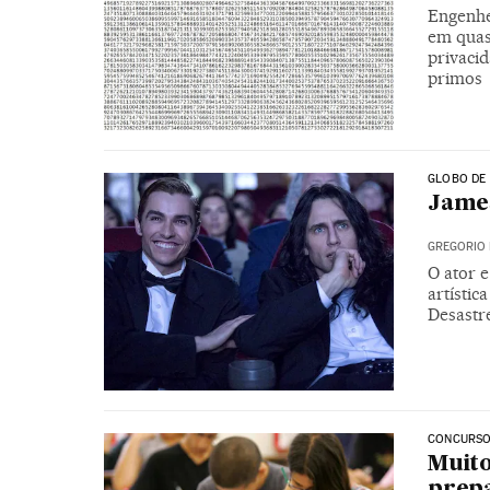
Engenhe
em quas
privaci
primos
GLOBO DE
James
GREGORIO 
O ator 
artístic
Desastr
CONCURSO
Muito
prepa