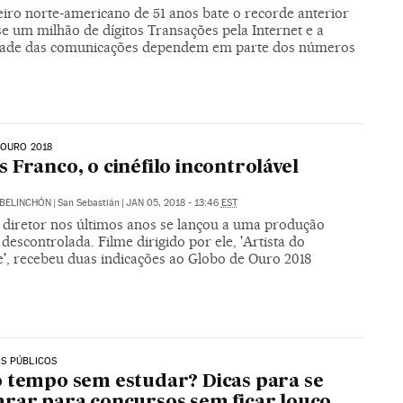
iro norte-americano de 51 anos bate o recorde anterior
e um milhão de dígitos Transações pela Internet e a
dade das comunicações dependem em parte dos números
 OURO 2018
 Franco, o cinéfilo incontrolável
BELINCHÓN
|
San Sebastián
|
JAN 05, 2018 - 13:46
EST
e diretor nos últimos anos se lançou a uma produção
a descontrolada. Filme dirigido por ele, 'Artista do
e', recebeu duas indicações ao Globo de Ouro 2018
S PÚBLICOS
 tempo sem estudar? Dicas para se
rar para concursos sem ficar louco