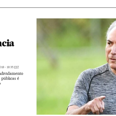
ncia
018 - 18:35
EST
endividamento
 públicas é
o