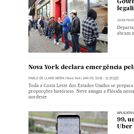
Gover
legal
JOAN FAUS
Departa
abram i
Nova York declara emergência pel
PABLO DE LLANO NEIRA
|
Nova York
|
JAN 05, 2018 - 11:19
EST
Toda a Costa Leste dos Estados Unidos se prepara
proporções históricas. Neve atingiu a Flórida nesta
nordeste
APLICATIV
99, u
Uber