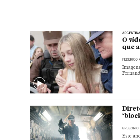
ARGENTIN
O víd
que a
FEDERICO 
Imagens
Fernand
Diret
‘bloc
GREGORIO 
Este an