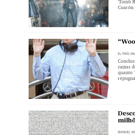
'Tomb R
Cuarón 
“Wood
EL PAÍS
|
Ma
Conclusã
caixas d
quanto ‘
repugna
Desc
milhõ
MANUEL A