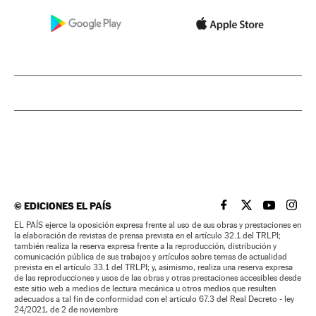
©
EDICIONES EL PAÍS
EL PAÍS BRASIL EN
EL PAÍS BRASI
EL PAÍS B
EL PA
EL PAÍS ejerce la oposición expresa frente al uso de sus obras y prestaciones en
la elaboración de revistas de prensa prevista en el artículo 32.1 del TRLPI;
también realiza la reserva expresa frente a la reproducción, distribución y
comunicación pública de sus trabajos y artículos sobre temas de actualidad
prevista en el artículo 33.1 del TRLPI; y, asimismo, realiza una reserva expresa
de las reproducciones y usos de las obras y otras prestaciones accesibles desde
este sitio web a medios de lectura mecánica u otros medios que resulten
adecuados a tal fin de conformidad con el artículo 67.3 del Real Decreto - ley
24/2021, de 2 de noviembre