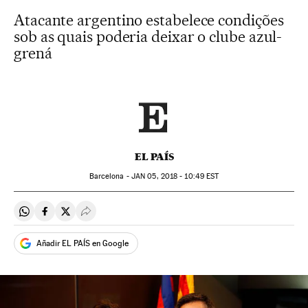
Atacante argentino estabelece condições
sob as quais poderia deixar o clube azul-
grená
EL PAÍS
Barcelona -
JAN
05, 2018 - 10:49
EST
Compartir en Whatsapp
Compartir en Facebook
Compartir en Twitter
Desplegar Redes Sociales
Añadir EL PAÍS en Google