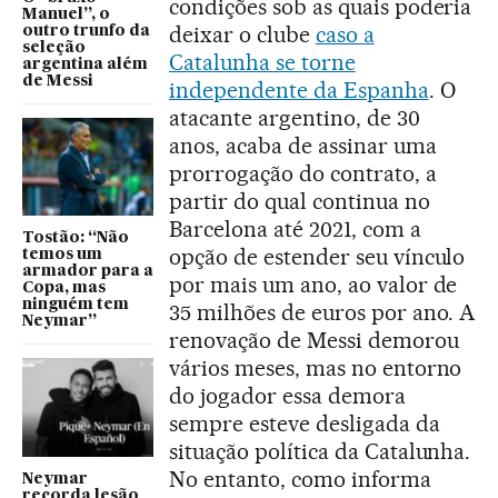
condições sob as quais poderia
Manuel”, o
deixar o clube
caso a
outro trunfo da
seleção
Catalunha se torne
argentina além
de Messi
independente da Espanha
. O
atacante argentino, de 30
anos, acaba de assinar uma
prorrogação do contrato, a
partir do qual continua no
Barcelona até 2021, com a
Tostão: “Não
opção de estender seu vínculo
temos um
armador para a
por mais um ano, ao valor de
Copa, mas
ninguém tem
35 milhões de euros por ano. A
Neymar”
renovação de Messi demorou
vários meses, mas no entorno
do jogador essa demora
sempre esteve desligada da
situação política da Catalunha.
No entanto, como informa
Neymar
recorda lesão